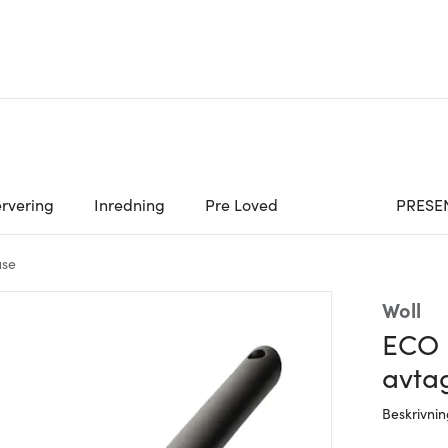
rvering
Inredning
Pre Loved
PRESE
use
Woll
ECO 
avta
Beskrivni