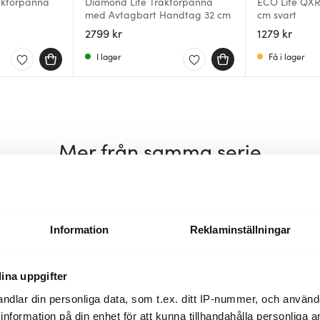
aktörpanna
Diamond Lite Traktörpanna
ECO Lite QXR
med Avtagbart Handtag 32 cm
cm svart
2799 kr
1279 kr
I lager
Få i lager
Mer från samma serie
Information
Reklaminställningar
ina uppgifter
ndlar din personliga data, som t.ex. ditt IP-nummer, och använ
ill information på din enhet för att kunna tillhandahålla personliga