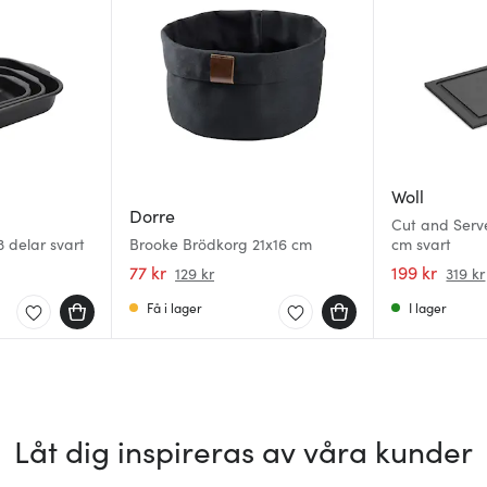
Woll
Dorre
Cut and Serv
3 delar svart
Brooke Brödkorg 21x16 cm
cm svart
77 kr
199 kr
129 kr
319 kr
Få i lager
I lager
Låt dig inspireras av våra kunder