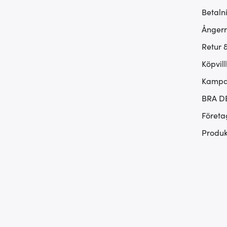
Betaln
Ångerr
Retur 
Köpvill
Kampan
BRA D
Företa
Produk