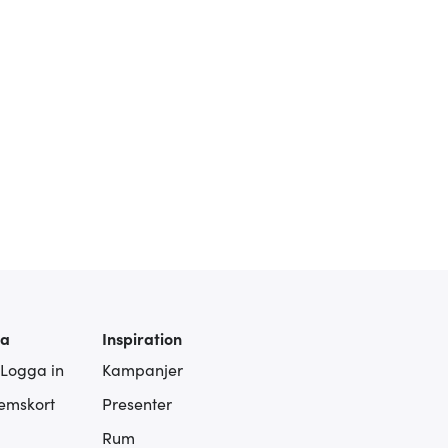
ra
Inspiration
 Logga in
Kampanjer
lemskort
Presenter
Rum