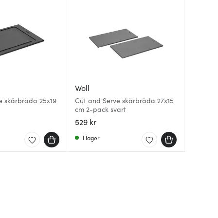
Woll
Woll
Woll
e skärbräda 25x19
Cut and Serve skärbräda 27x15
Diamond
cm 2-pack svart
Roast it
Handta
529 kr
479 kr
219 kr
I lager
I lager
I lager