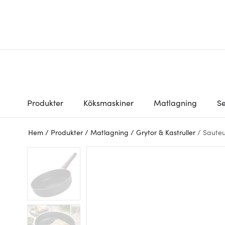
Produkter
Köksmaskiner
Matlagning
Se
Hem
/
Produkter
/
Matlagning
/
Grytor & Kastruller
/
Saute