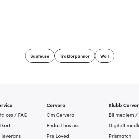
Sauteuse
Traktörpannor
Woll
rvice
Cervera
Klubb Cerve
ta oss / FAQ
Om Cervera
Bli medlem /
tkort
Endast hos oss
Digitalt med
& leverans
Pre Loved
Prismatch