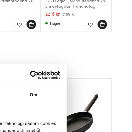
 traktörpanna 24
ECO Logic QXR sautépanna 28
Eco Log
ECO Lit
cm avtagbart trähandtag
cm med 
28 cm a
svart
2218 kr
1784 kr
1599 kr
3169 kr
I lager
I lager
Få i la
Om
der teknologi såsom cookies
 annonser och innehåll,