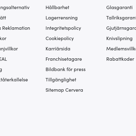
ingsalternativ
Hållbarhet
Glasgaranti
ätt
Lagerrensning
Tallriksgarant
& Reklamation
Integritetspolicy
Gjutjärnsgara
kor
Cookiepolicy
Knivslipning
jvillkor
Karriärsida
Medlemsvillk
EAL
Franchisetagare
Rabattkoder
g
Bildbank för press
tåterkallelse
Tillgänglighet
Sitemap Cervera