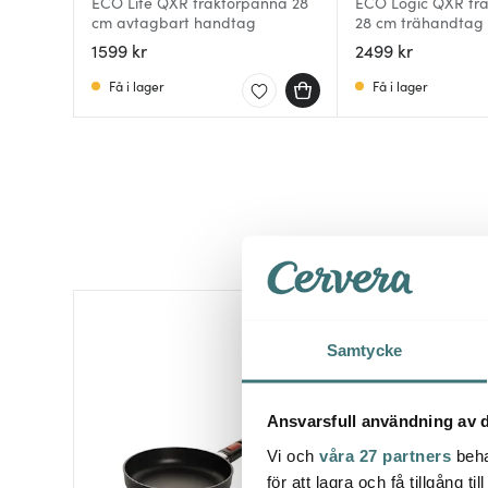
ECO Lite QXR traktörpanna 28
ECO Logic QXR tr
cm avtagbart handtag
28 cm trähandtag
1599 kr
2499 kr
Få i lager
Få i lager
Samtycke
Ansvarsfull användning av d
Vi och
våra 27 partners
beha
för att lagra och få tillgång t