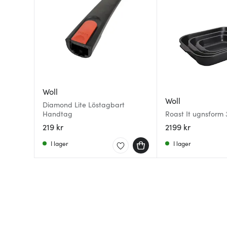
Woll
Woll
Diamond Lite Löstagbart
Handtag
Roast It ugnsform 
219 kr
2199 kr
I lager
I lager