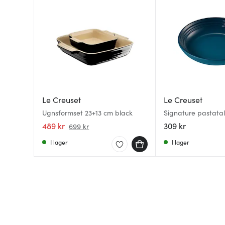
Le Creuset
Le Creuset
Ugnsformset 23+13 cm black
Signature pastatal
deep teal
489 kr
309 kr
699 kr
I lager
I lager