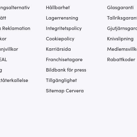
ingsalternativ
Hållbarhet
Glasgaranti
ätt
Lagerrensning
Tallriksgarant
& Reklamation
Integritetspolicy
Gjutjärnsgara
kor
Cookiepolicy
Knivslipning
jvillkor
Karriärsida
Medlemsvillk
EAL
Franchisetagare
Rabattkoder
g
Bildbank för press
tåterkallelse
Tillgänglighet
Sitemap Cervera