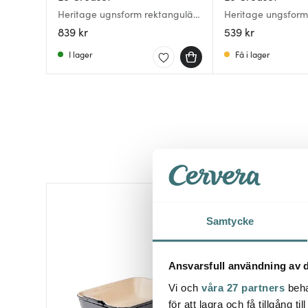
Heritage ugnsform rektangulär
Heritage ungsform
32 cm Deep Teal
19 cm Deep Teal
839 kr
539 kr
I lager
Få i lager
31%
Samtycke
Ansvarsfull användning av d
Vi och
våra 27 partners
beha
för att lagra och få tillgång t