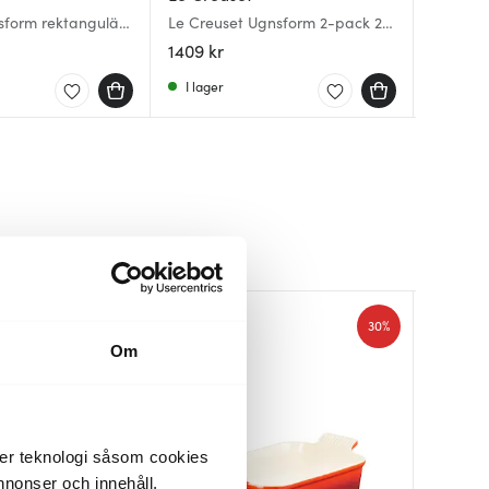
sform rektangulär
Le Creuset Ugnsform 2-pack 25
Heritag
Heritag
ray
& 32 cm deep teal
19 cm Vo
rektang
1409 kr
356 kr
839 kr
I lager
I lager
I lager
30%
Om
der teknologi såsom cookies
 annonser och innehåll,