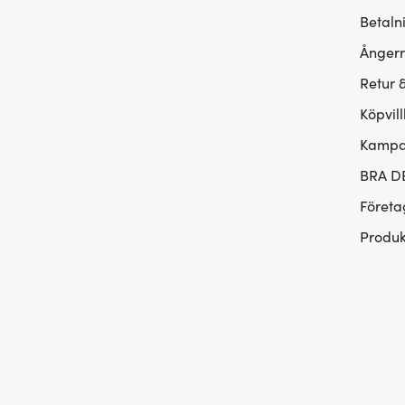
Betaln
Ångerr
Retur 
Köpvill
Kampan
BRA D
Företa
Produk