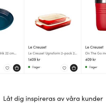
Le Creuset
Le Creuset
lrik 22 cm
Le Creuset Ugnsform 2-pack 25
On The Go ma
& 32 cm Cerise
cerise
1409 kr
409 kr
I lager
I lager
Låt dig inspireras av våra kunder