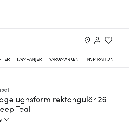
NTER
KAMPANJER
VARUMÄRKEN
INSPIRATION
uset
tage ugnsform rektangulär 26
eep Teal
ng