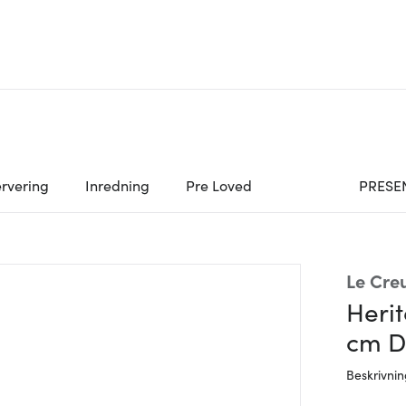
rvering
Inredning
Pre Loved
PRESE
Le Cre
Heri
cm D
Beskrivni