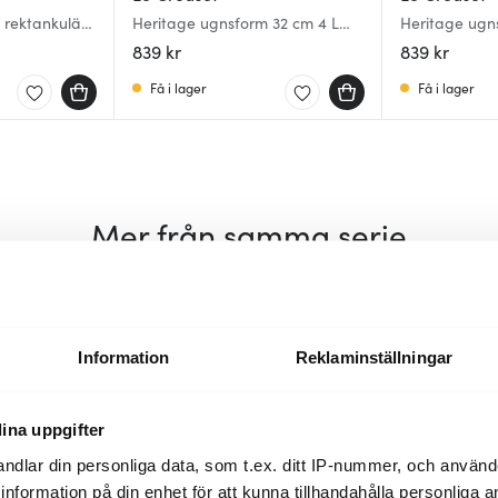
 rektankulär
Heritage ugnsform 32 cm 4 L
Heritage ugn
sea salt
32 cm Chamb
839 kr
839 kr
Få i lager
Få i lager
Mer från samma serie
Information
Reklaminställningar
ina uppgifter
ndlar din personliga data, som t.ex. ditt IP-nummer, och använ
ill information på din enhet för att kunna tillhandahålla personliga