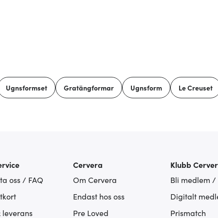
Ugnsformset
Gratängformar
Ugnsform
Le Creuset
rvice
Cervera
Klubb Cerve
ta oss / FAQ
Om Cervera
Bli medlem /
tkort
Endast hos oss
Digitalt med
& leverans
Pre Loved
Prismatch