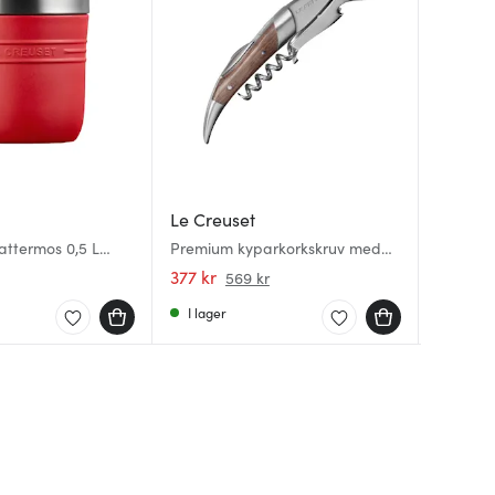
Le Creuset
Le Cre
Le Cre
ttermos 0,5 L
Premium kyparkorkskruv med
Salt- o
Ugnsfor
valnöt handtag
black b
377 kr
545 kr
489 kr
569 kr
I lager
I lager
I lager