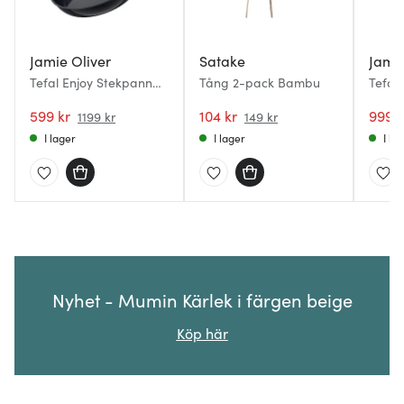
Jamie Oliver
Satake
Jamie
Tefal Enjoy Stekpanna
Tång 2-pack Bambu
Tefal 
28 cm
panna
599 kr
104 kr
999 k
1199 kr
149 kr
I lager
I lager
I la
Nyhet - Mumin Kärlek i färgen beige
Köp här