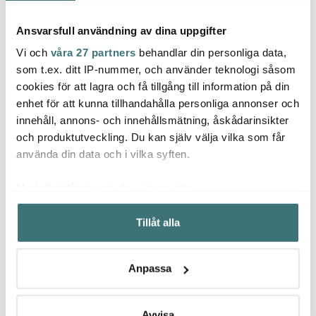
Ansvarsfull användning av dina uppgifter
Vi och
våra 27 partners
behandlar din personliga data,
BRA DEAL
som t.ex. ditt IP-nummer, och använder teknologi såsom
cookies för att lagra och få tillgång till information på din
Våra mest älskade produkter med ett ständigt
enhet för att kunna tillhandahålla personliga annonser och
utmärkt pris
innehåll, annons- och innehållsmätning, åskådarinsikter
och produktutveckling. Du kan själv välja vilka som får
använda din data och i vilka syften.
BRA DEAL - utmärkt pris varje dag
Med din tillåtelse skulle vi även vilja:
Samla in information om din geografiska plats som
Tillåt alla
kan ha en noggrannhet på upp till flera meter
BRA DEAL
BRA DEAL
BRA D
Identifiera din enhet genom att aktivt skanna den för
specifika kännetecken (fingeravtryck)
Anpassa
Ta reda på mer om hur dina personliga uppgifter
behandlas och ställ in dina preferenser i
detaljsektionen
.
Du kan ändra eller dra tillbaka ditt samtycke när som
Avvisa