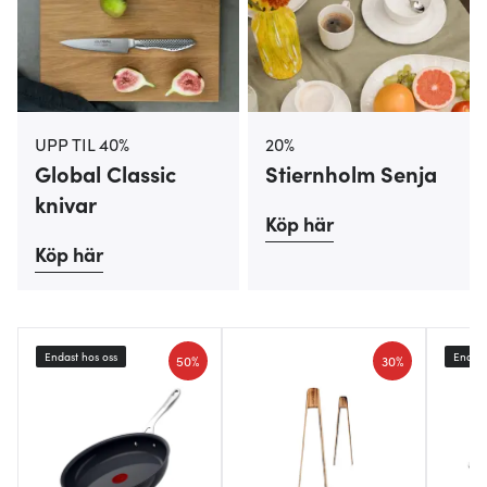
UPP TIL 40%
20%
Global Classic
Stiernholm Senja
knivar
Köp här
Köp här
Endast hos oss
Endast
50%
30%