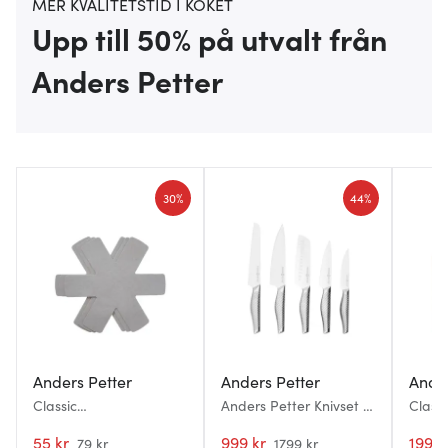
MER KVALITETSTID I KÖKET
Upp till 50% på utvalt från
Anders Petter
30%
44%
Anders Petter
Anders Petter
Ander
Classic
Anders Petter Knivset 5
Class
Stekpanneskydd 3-
delar Rostfritt stål
38x28
pack grå
55 kr
999 kr
199 k
79 kr
1799 kr