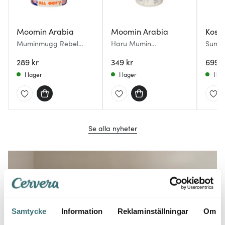
Moomin Arabia
Moomin Arabia
Kost
Muminmugg Rebel
Haru Mumin
Sunflo
Club 40 cl Talk it all Out
termosmugg 35 cl
cm rö
289 kr
vit/blå
349 kr
699 k
I lager
I lager
I la
Se alla nyheter
Samtycke
Information
Reklaminställningar
Om