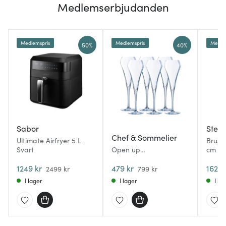
Medlemserbjudanden
Medlemspris
Medlemspris
Medle
50%
40%
Sabor
Stelt
Chef & Sommelier
Ultimate Airfryer 5 L
Brus 
Svart
Open up
cm St
champagneglas 20 cl
1249 kr
6-pack
479 kr
1624 
2499 kr
799 kr
I lager
I lager
I la