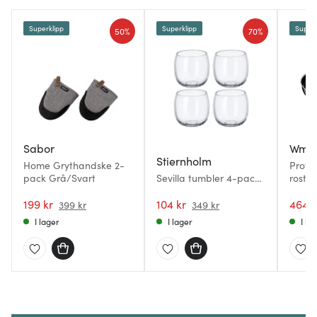
Superklipp
Superklipp
Superk
50%
70%
Sabor
Wmf
Stiernholm
Home Grythandske 2-
Profi
pack Grå/Svart
Sevilla tumbler 4-pack
rostfri
48 cl klar
199 kr
104 kr
464 k
399 kr
349 kr
I lager
I lager
I la