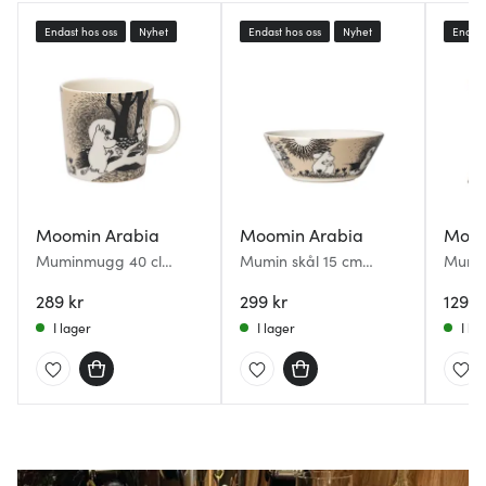
Endast hos oss
Nyhet
Endast hos oss
Nyhet
Endast
Moomin Arabia
Moomin Arabia
Moom
Muminmugg 40 cl
Mumin skål 15 cm
Mumin
Kärlek beige
Kärlek beige
cm Kä
289 kr
299 kr
129 k
I lager
I lager
I la