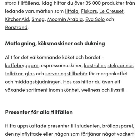
stora tillfällena. Idag hittar du
över 35 000 produkter
från
ledande varumärken som
Iittala
,
Fiskars
,
Le Creuset
,
KitchenAid
,
Smeg
,
Moomin Arabia
,
Eva Solo
och
Rörstrand
.
Matlagning, köksmaskiner och dukning
Allt för det välkomnande köket och bordet –
kaffebryggare
, espressomaskiner,
kastruller
,
stekpannor
,
tallrikar
,
glas
och
serveringstillbehör
för morgonkaffet
och middagsbjudningen. Hos oss hittar du även ett
växande sortiment inom
skönhet, wellness och livsstil.
Presenter för alla tillfällen
Hitta uppskattade presenter till
studenten
,
bröllopsparet
,
den nyinflyttade eller någon som förtjänar något vackert