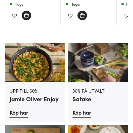
I lager
I lager
I la
UPP TILL 60%
30% PÅ UTVALT
Jamie Oliver Enjoy
Satake
Köp här
Köp här