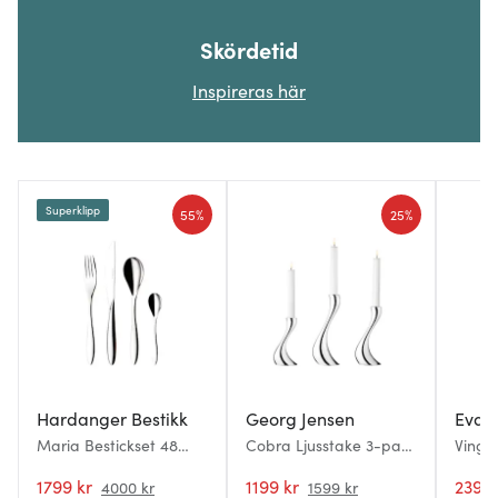
Skördetid
Inspireras här
Superklipp
55%
25%
Hardanger Bestikk
Georg Jensen
Eva S
Maria Bestickset 48
Cobra Ljusstake 3-pack
Vingla
delar
Rostfri
1799 kr
1199 kr
239 k
4000 kr
1599 kr