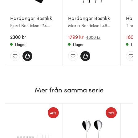
Hardanger Bestikk
Hardanger Bestikk
Hard
Fjord Bestickset 24
Maria Bestickset 48
Tina B
delar
delar
2300 kr
1799 kr
1800 
4000 kr
I lager
I lager
I la
Mer från samma serie
40%
28%