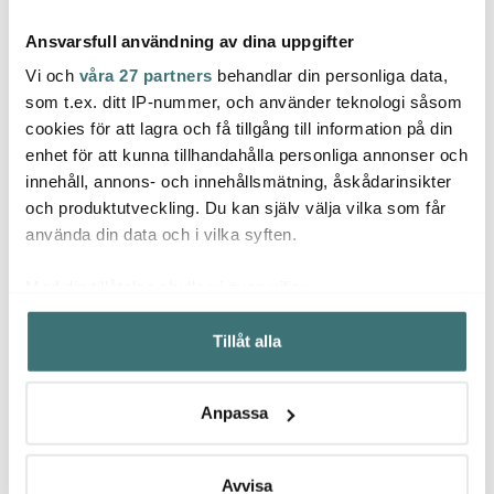
Ansvarsfull användning av dina uppgifter
Vi och
våra 27 partners
behandlar din personliga data,
som t.ex. ditt IP-nummer, och använder teknologi såsom
cookies för att lagra och få tillgång till information på din
Jonas
Ming
enhet för att kunna tillhandahålla personliga annonser och
Anders Petter
Jonas Måttsats i 4 delar
Kökst
innehåll, annons- och innehållsmätning, åskådarinsikter
Rostfri
Classic
Svart
Stekpanneskydd 3-
och produktutveckling. Du kan själv välja vilka som får
129 kr
pack grå
55 kr
209 k
79 kr
använda din data och i vilka syften.
I lager
I lager
I la
Med din tillåtelse skulle vi även vilja:
Samla in information om din geografiska plats som
Tillåt alla
kan ha en noggrannhet på upp till flera meter
Identifiera din enhet genom att aktivt skanna den för
specifika kännetecken (fingeravtryck)
Låt dig inspireras av våra kunder
Anpassa
Ta reda på mer om hur dina personliga uppgifter
behandlas och ställ in dina preferenser i
detaljsektionen
.
Du kan ändra eller dra tillbaka ditt samtycke när som
Avvisa