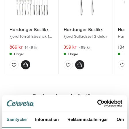
Hardanger Bestikk
Hardanger Bestikk
Hard
Fjord förrättsbestick 12
Fjord Salladsset 2 delar
Harda
delar
Fjord 
869 kr
359 kr
1049 
1449 kr
499 kr
I lager
I lager
I la
Du kanske också gillar
30%
Samtycke
Information
Reklaminställningar
Om