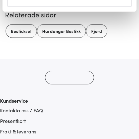
helst från cookie-förklaringen.
Relaterade sidor
Vi använder cookies för att innehållet och annonserna
ska anpassas efter det som vi tror att du tycker om. Det
Bestickset
Hardanger Bestikk
Fjord
gör också att vi kan analysera vår trafik och göra
hemsidan ännu bättre. Du bestämmer själv vilka cookies
som du vill dela med dig av.
Kundservice
Kontakta oss / FAQ
Presentkort
Frakt & leverans