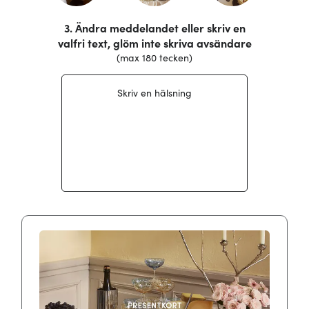
/form/label/message_text
3. Ändra meddelandet eller skriv en
valfri text, glöm inte skriva avsändare​​​​‌ ‍ ​‍​‍‌‍ ‌ ​‍‌‍‍‌‌‍‌ ‌‍‍‌‌‍ ‍​‍​‍​ ‍‍​‍​‍‌ ​ ‌‍​‌‌‍ ‍‌‍‍‌‌ ‌​‌ ‍‌​‍ ‍‌‍‍‌‌‍ ​‍​‍​‍ ​​‍​‍‌‍‍​‌ ​‍‌‍‌‌‌‍‌‍​‍​‍​ ‍‍​‍​‍‌‍‍​‌ ‌​‌ ‌​‌ ​​‌ ​ ​ ‍‍​‍ ​‍ ‌‍​ ‌‍ ‌‌ ​ ​‍ ‍‌‍​ ‌‍‌‌‌ ​‍‌ ‌‍‌‍‌‌‌ ​‍‌‍​‌​‍ ‍‌ ​ ‌‍‌‌​‍ ‌ ​​‌ ​‍‌‍ ‌‍‌​‌ ‌‌‌‍​ ‌ ‌​‌‍‍‌‌‍ ‌‍ ‍​‍ ‌‍‍‌‌‍ ‍‌ ‌​‌‍‌‌‌‍ ‍‌ ‌​​‍ ‌‍‌‌‌‍‌​‌‍‍‌‌ ‌​​‍ ‌‍ ‌‌‍ ‌‍‌​‌‍‌‌​ ‌‌ ​​‌ ​‍‌‍‌‌‌ ​ ‌‍‌‌‌‍ ‍‌ ‌​‌‍​‌‌ ‌​‌‍‍‌‌‍ ‌‍ ‍​ ‍ ‌‍‍‌‌‍‌​​ ‌‌‍‌ ‌‍‍‌‌‍‌‍‌ ‌​‌​​ ‌‍​‌‌ ​‍‌‍‌​‌‌​​‌‍​‌‌‍‌ ‌‍‌‌​ ‍ ‌ ‌​‌ ‍‌‌ ​​‌‍‌‌​ ‌‌‍‌ ‌‍‍‌‌‍‌‍‌ ‌​‌​​ ‌‍​‌‌ ​‍‌‍‌​‌‌​​‌‍​‌‌‍‌ ‌‍‌‌​ ‍ ‌ ​​‌‍​‌‌ ‌​‌‍‍​​ ‌‌‍‌​‌‍‌‌‌ ​ ‌‍‍‌‌‍‌ ‌‍ ‍‌‌​ ‌ ‌​‌‍‌‌‌ ​​​‍ ‍‌‍ ‌‌‍‌‌‌ ​ ‌ ​ ‌‍​‌‌‍‌ ‌‍‌‌‌‌‌​‌‍‌‌‌ ‍​‌ ‌​‌‌‌​‌‍‍‌‌ ‌​‌‍ ​‌‍‌‌​ ‌‍​‍‌‍​‌‌ ​ ‌‍‌‌‌‌‌‌‌ ​‍‌‍ ​​ ‌‌‍‍​‌ ‌​‌ ‌​‌ ​​‌ ​ ​‍‌‌​ ​ ‌​​‌​‍‌‌​ ​‍‌​‌‍​‍‌‌​ ​‍‌​‌‍‌‍​ ‌‍ ‌‌ ​ ​‍ ‍‌‍​ ‌‍‌‌‌ ​‍‌ ‌‍‌‍‌‌‌ ​‍‌‍​‌​‍ ‍‌ ​ ‌‍‌‌​‍‌‍‌‍‍‌‌‍‌​​ ‌‌‍‌ ‌‍‍‌‌‍‌‍‌ ‌​‌​​ ‌‍​‌‌ ​‍‌‍‌​‌‌​​‌‍​‌‌‍‌ ‌‍‌‌​‍‌‍‌ ‌​‌ ‍‌‌ ​​‌‍‌‌​ ‌‌‍‌ ‌‍‍‌‌‍‌‍‌ ‌​‌​​ ‌‍​‌‌ ​‍‌‍‌​‌‌​​‌‍​‌‌‍‌ ‌‍‌‌​‍‌‍‌ ​​‌‍​‌‌ ‌​‌‍‍​​ ‌‌‍‌​‌‍‌‌‌ ​ ‌‍‍‌‌‍‌ ‌‍ ‍‌‌​ ‌ ‌​‌‍‌‌‌ ​​​‍ ‍‌‍ ‌‌‍‌‌‌ ​ ‌ ​ ‌‍​‌‌‍‌ ‌‍‌‌‌‌‌​‌‍‌‌‌ ‍​‌ ‌​‌‌‌​‌‍‍‌‌ ‌​‌‍ ​‌‍‌‌​‍‌‍‌ ‌ ‌‍ ‌ ​‍‌‍‍ ‌ ​ ‌ ​​‌‍​‌‌‍​ ‌‍‌‌​ ‌‌ ​​‌ ​‍‌‍ ‌‍‌​‌ ‌‌‌‍​ ‌ ‌​‌‍‍‌‌‍ ‌‍ ‍​‍‌‍‌ ​​‌‍‌‌‌ ​‍‌ ​ ‌ ​​‌‍‌‌‌‍​ ‌ ‌​‌‍‍‌‌ ‌‍‌‍‌‌​ ‌‌ ​​‌ ‌‌‌‍​‍‌‍ ​‌‍‍‌‌ ​ ‌‍‍​‌‍‌‌‌‍‌​​‍​‍‌ ‌
(max 180 tecken)