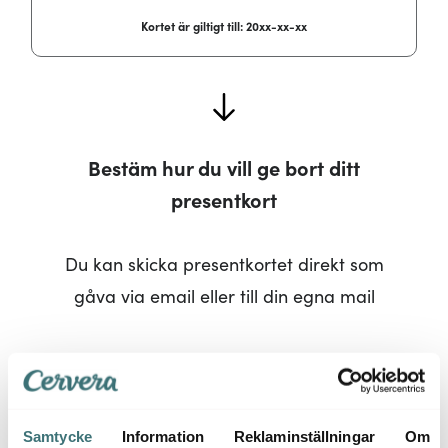
Kortet är giltigt till: 20xx-xx-xx​​​​‌ ‍ ​‍​‍‌‍ ‌ ​‍‌‍‍‌‌‍‌ ‌‍‍‌‌‍ ‍​‍​‍​ ‍‍​‍​‍‌ ​ ‌‍​‌‌‍ ‍‌‍‍‌‌ ‌​‌ ‍‌​‍ ‍‌‍‍‌‌‍ ​‍​‍​‍ ​​‍​‍‌‍‍​‌ ​‍‌‍‌‌‌‍‌‍​‍​‍​ ‍‍​‍​‍‌‍‍​‌ ‌​‌ ‌​‌ ​​‌ ​ ​ ‍‍​‍ ​‍ ‌‍​ ‌‍ ‌‌ ​ ​‍ ‍‌‍​ ‌‍‌‌‌ ​‍‌ ‌‍‌‍‌‌‌ ​‍‌‍​‌​‍ ‍‌ ​ ‌‍‌‌​‍ ‌ ​​‌ ​‍‌‍ ‌‍‌​‌ ‌‌‌‍​ ‌ ‌​‌‍‍‌‌‍ ‌‍ ‍​‍ ‌‍‍‌‌‍ ‍‌ ‌​‌‍‌‌‌‍ ‍‌ ‌​​‍ ‌‍‌‌‌‍‌​‌‍‍‌‌ ‌​​‍ ‌‍ ‌‌‍ ‌‍‌​‌‍‌‌​ ‌‌ ​​‌ ​‍‌‍‌‌‌ ​ ‌‍‌‌‌‍ ‍‌ ‌​‌‍​‌‌ ‌​‌‍‍‌‌‍ ‌‍ ‍​ ‍ ‌‍‍‌‌‍‌​​ ‌‌‍‌ ‌‍‍‌‌‍‌‍‌ ‌​‌​​ ‌‍​‌‌ ​‍‌‍‌​‌‌​​‌‍​‌‌‍‌ ‌‍‌‌​ ‍ ‌ ‌​‌ ‍‌‌ ​​‌‍‌‌​ ‌‌‍‌ ‌‍‍‌‌‍‌‍‌ ‌​‌​​ ‌‍​‌‌ ​‍‌‍‌​‌‌​​‌‍​‌‌‍‌ ‌‍‌‌​ ‍ ‌ ​​‌‍​‌‌ ‌​‌‍‍​​ ‌‌ ​​‌ ​‍‌‍‌‌‌ ‌‍‌‍‍‌‌‍‌‌‌ ‌ ​‍ ‍‌ ‌‍‌‍​‌‌‍ ​‌‍‍‌‌‍‌​‌‌‌​‌‍‍‌‌‍ ​‌‍ ​‌‌‌​‌‍‌‌‌ ‍​‌ ‌​​ ‌‍​‍‌‍​‌‌ ​ ‌‍‌‌‌‌‌‌‌ ​‍‌‍ ​​ ‌‌‍‍​‌ ‌​‌ ‌​‌ ​​‌ ​ ​‍‌‌​ ​ ‌​​‌​‍‌‌​ ​‍‌​‌‍​‍‌‌​ ​‍‌​‌‍‌‍​ ‌‍ ‌‌ ​ ​‍ ‍‌‍​ ‌‍‌‌‌ ​‍‌ ‌‍‌‍‌‌‌ ​‍‌‍​‌​‍ ‍‌ ​ ‌‍‌‌​‍‌‍‌‍‍‌‌‍‌​​ ‌‌‍‌ ‌‍‍‌‌‍‌‍‌ ‌​‌​​ ‌‍​‌‌ ​‍‌‍‌​‌‌​​‌‍​‌‌‍‌ ‌‍‌‌​‍‌‍‌ ‌​‌ ‍‌‌ ​​‌‍‌‌​ ‌‌‍‌ ‌‍‍‌‌‍‌‍‌ ‌​‌​​ ‌‍​‌‌ ​‍‌‍‌​‌‌​​‌‍​‌‌‍‌ ‌‍‌‌​‍‌‍‌ ​​‌‍​‌‌ ‌​‌‍‍​​ ‌‌ ​​‌ ​‍‌‍‌‌‌ ‌‍‌‍‍‌‌‍‌‌‌ ‌ ​‍ ‍‌ ‌‍‌‍​‌‌‍ ​‌‍‍‌‌‍‌​‌‌‌​‌‍‍‌‌‍ ​‌‍ ​‌‌‌​‌‍‌‌‌ ‍​‌ ‌​​‍‌‍‌ ‌ ‌‍ ‌ ​‍‌‍‍ ‌ ​ ‌ ​​‌‍​‌‌‍​ ‌‍‌‌​ ‌‌ ​​‌ ​‍‌‍ ‌‍‌​‌ ‌‌‌‍​ ‌ ‌​‌‍‍‌‌‍ ‌‍ ‍​‍‌‍‌ ​​‌‍‌‌‌ ​‍‌ ​ ‌ ​​‌‍‌‌‌‍​ ‌ ‌​‌‍‍‌‌ ‌‍‌‍‌‌​ ‌‌ ​​‌ ‌‌‌‍​‍‌‍ ​‌‍‍‌‌ ​ ‌‍‍​‌‍‌‌‌‍‌​​‍​‍‌ ‌
Bestäm hur du vill ge bort ditt
presentkort
Du kan skicka presentkortet direkt som
gåva via email eller till din egna mail
E-postadress
Få presentkort till din mail för att
Samtycke
Information
Reklaminställningar
Om
skriva ut och ge bort​​​​‌ ‍ ​‍​‍‌‍ ‌ ​‍‌‍‍‌‌‍‌ ‌‍‍‌‌‍ ‍​‍​‍​ ‍‍​‍​‍‌ ​ ‌‍​‌‌‍ ‍‌‍‍‌‌ ‌​‌ ‍‌​‍ ‍‌‍‍‌‌‍ ​‍​‍​‍ ​​‍​‍‌‍‍​‌ ​‍‌‍‌‌‌‍‌‍​‍​‍​ ‍‍​‍​‍‌‍‍​‌ ‌​‌ ‌​‌ ​​‌ ​ ​ ‍‍​‍ ​‍ ‌‍​ ‌‍ ‌‌ ​ ​‍ ‍‌‍​ ‌‍‌‌‌ ​‍‌ ‌‍‌‍‌‌‌ ​‍‌‍​‌​‍ ‍‌ ​ ‌‍‌‌​‍ ‌ ​​‌ ​‍‌‍ ‌‍‌​‌ ‌‌‌‍​ ‌ ‌​‌‍‍‌‌‍ ‌‍ ‍​‍ ‌‍‍‌‌‍ ‍‌ ‌​‌‍‌‌‌‍ ‍‌ ‌​​‍ ‌‍‌‌‌‍‌​‌‍‍‌‌ ‌​​‍ ‌‍ ‌‌‍ ‌‍‌​‌‍‌‌​ ‌‌ ​​‌ ​‍‌‍‌‌‌ ​ ‌‍‌‌‌‍ ‍‌ ‌​‌‍​‌‌ ‌​‌‍‍‌‌‍ ‌‍ ‍​ ‍ ‌‍‍‌‌‍‌​​ ‌‌‍‌ ‌‍‍‌‌‍‌‍‌ ‌​‌​​ ‌‍​‌‌ ​‍‌‍‌​‌‌​​‌‍​‌‌‍‌ ‌‍‌‌​ ‍ ‌ ‌​‌ ‍‌‌ ​​‌‍‌‌​ ‌‌‍‌ ‌‍‍‌‌‍‌‍‌ ‌​‌​​ ‌‍​‌‌ ​‍‌‍‌​‌‌​​‌‍​‌‌‍‌ ‌‍‌‌​ ‍ ‌ ​​‌‍​‌‌ ‌​‌‍‍​​ ‌‌‍‌​‌‍‌‌‌‍ ​‌‍‍‌‌ ‌‍‌‍‌‌‌ ​‍‌ ‍‌‌‌​ ‌ ‌​‌‍‌‌‌ ​​​‍ ‍‌‍‌‌‌‍ ‌‌‍​‌‌‍‍‌‌‍ ​‌​ ​‌‍​‌‌‍​‍‌‍‌‌‌‍ ​​ ‌‍​‍‌‍​‌‌ ​ ‌‍‌‌‌‌‌‌‌ ​‍‌‍ ​​ ‌‌‍‍​‌ ‌​‌ ‌​‌ ​​‌ ​ ​‍‌‌​ ​ ‌​​‌​‍‌‌​ ​‍‌​‌‍​‍‌‌​ ​‍‌​‌‍‌‍​ ‌‍ ‌‌ ​ ​‍ ‍‌‍​ ‌‍‌‌‌ ​‍‌ ‌‍‌‍‌‌‌ ​‍‌‍​‌​‍ ‍‌ ​ ‌‍‌‌​‍‌‍‌‍‍‌‌‍‌​​ ‌‌‍‌ ‌‍‍‌‌‍‌‍‌ ‌​‌​​ ‌‍​‌‌ ​‍‌‍‌​‌‌​​‌‍​‌‌‍‌ ‌‍‌‌​‍‌‍‌ ‌​‌ ‍‌‌ ​​‌‍‌‌​ ‌‌‍‌ ‌‍‍‌‌‍‌‍‌ ‌​‌​​ ‌‍​‌‌ ​‍‌‍‌​‌‌​​‌‍​‌‌‍‌ ‌‍‌‌​‍‌‍‌ ​​‌‍​‌‌ ‌​‌‍‍​​ ‌‌‍‌​‌‍‌‌‌‍ ​‌‍‍‌‌ ‌‍‌‍‌‌‌ ​‍‌ ‍‌‌‌​ ‌ ‌​‌‍‌‌‌ ​​​‍ ‍‌‍‌‌‌‍ ‌‌‍​‌‌‍‍‌‌‍ ​‌​ ​‌‍​‌‌‍​‍‌‍‌‌‌‍ ​​‍‌‍‌ ‌ ‌‍ ‌ ​‍‌‍‍ ‌ ​ ‌ ​​‌‍​‌‌‍​ ‌‍‌‌​ ‌‌ ​​‌ ​‍‌‍ ‌‍‌​‌ ‌‌‌‍​ ‌ ‌​‌‍‍‌‌‍ ‌‍ ‍​‍‌‍‌ ​​‌‍‌‌‌ ​‍‌ ​ ‌ ​​‌‍‌‌‌‍​ ‌ ‌​‌‍‍‌‌ ‌‍‌‍‌‌​ ‌‌ ​​‌ ‌‌‌‍​‍‌‍ ​‌‍‍‌‌ ​ ‌‍‍​‌‍‌‌‌‍‌​​‍​‍‌ ‌