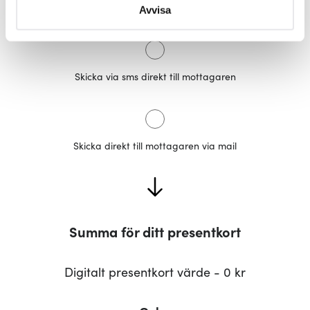
Du kan ändra eller dra tillbaka ditt samtycke när som
Avvisa
helst från cookie-förklaringen.
Vi använder cookies för att innehållet och annonserna
ska anpassas efter det som vi tror att du tycker om. Det
Skicka via sms direkt till mottagaren​​​​‌ ‍ ​‍​‍‌‍ ‌ ​‍‌‍‍‌‌‍‌ ‌‍‍‌‌‍ ‍​‍​‍​ ‍‍​‍​‍‌ ​ ‌‍​‌‌‍ ‍‌‍‍‌‌ ‌​‌ ‍‌​‍ ‍‌‍‍‌‌‍ ​‍​‍​‍ ​​‍​‍‌‍‍​‌ ​‍‌‍‌‌‌‍‌‍​‍​‍​ ‍‍​‍​‍‌‍‍​‌ ‌​‌ ‌​‌ ​​‌ ​ ​ ‍‍​‍ ​‍ ‌‍​ ‌‍ ‌‌ ​ ​‍ ‍‌‍​ ‌‍‌‌‌ ​‍‌ ‌‍‌‍‌‌‌ ​‍‌‍​‌​‍ ‍‌ ​ ‌‍‌‌​‍ ‌ ​​‌ ​‍‌‍ ‌‍‌​‌ ‌‌‌‍​ ‌ ‌​‌‍‍‌‌‍ ‌‍ ‍​‍ ‌‍‍‌‌‍ ‍‌ ‌​‌‍‌‌‌‍ ‍‌ ‌​​‍ ‌‍‌‌‌‍‌​‌‍‍‌‌ ‌​​‍ ‌‍ ‌‌‍ ‌‍‌​‌‍‌‌​ ‌‌ ​​‌ ​‍‌‍‌‌‌ ​ ‌‍‌‌‌‍ ‍‌ ‌​‌‍​‌‌ ‌​‌‍‍‌‌‍ ‌‍ ‍​ ‍ ‌‍‍‌‌‍‌​​ ‌‌‍‌ ‌‍‍‌‌‍‌‍‌ ‌​‌​​ ‌‍​‌‌ ​‍‌‍‌​‌‌​​‌‍​‌‌‍‌ ‌‍‌‌​ ‍ ‌ ‌​‌ ‍‌‌ ​​‌‍‌‌​ ‌‌‍‌ ‌‍‍‌‌‍‌‍‌ ‌​‌​​ ‌‍​‌‌ ​‍‌‍‌​‌‌​​‌‍​‌‌‍‌ ‌‍‌‌​ ‍ ‌ ​​‌‍​‌‌ ‌​‌‍‍​​ ‌‌‍‌​‌‍‌‌‌‍ ​‌‍‍‌‌ ‌‍‌‍‌‌‌ ​‍‌ ‍‌‌‌​ ‌ ‌​‌‍‌‌‌ ​​​‍ ‍‌ ​ ‌‍ ‌‌ ​ ‌​ ​‌‍​‌‌‍​‍‌‍‌‌‌‍ ​​ ‌‍​‍‌‍​‌‌ ​ ‌‍‌‌‌‌‌‌‌ ​‍‌‍ ​​ ‌‌‍‍​‌ ‌​‌ ‌​‌ ​​‌ ​ ​‍‌‌​ ​ ‌​​‌​‍‌‌​ ​‍‌​‌‍​‍‌‌​ ​‍‌​‌‍‌‍​ ‌‍ ‌‌ ​ ​‍ ‍‌‍​ ‌‍‌‌‌ ​‍‌ ‌‍‌‍‌‌‌ ​‍‌‍​‌​‍ ‍‌ ​ ‌‍‌‌​‍‌‍‌‍‍‌‌‍‌​​ ‌‌‍‌ ‌‍‍‌‌‍‌‍‌ ‌​‌​​ ‌‍​‌‌ ​‍‌‍‌​‌‌​​‌‍​‌‌‍‌ ‌‍‌‌​‍‌‍‌ ‌​‌ ‍‌‌ ​​‌‍‌‌​ ‌‌‍‌ ‌‍‍‌‌‍‌‍‌ ‌​‌​​ ‌‍​‌‌ ​‍‌‍‌​‌‌​​‌‍​‌‌‍‌ ‌‍‌‌​‍‌‍‌ ​​‌‍​‌‌ ‌​‌‍‍​​ ‌‌‍‌​‌‍‌‌‌‍ ​‌‍‍‌‌ ‌‍‌‍‌‌‌ ​‍‌ ‍‌‌‌​ ‌ ‌​‌‍‌‌‌ ​​​‍ ‍‌ ​ ‌‍ ‌‌ ​ ‌​ ​‌‍​‌‌‍​‍‌‍‌‌‌‍ ​​‍‌‍‌ ‌ ‌‍ ‌ ​‍‌‍‍ ‌ ​ ‌ ​​‌‍​‌‌‍​ ‌‍‌‌​ ‌‌ ​​‌ ​‍‌‍ ‌‍‌​‌ ‌‌‌‍​ ‌ ‌​‌‍‍‌‌‍ ‌‍ ‍​‍‌‍‌ ​​‌‍‌‌‌ ​‍‌ ​ ‌ ​​‌‍‌‌‌‍​ ‌ ‌​‌‍‍‌‌ ‌‍‌‍‌‌​ ‌‌ ​​‌ ‌‌‌‍​‍‌‍ ​‌‍‍‌‌ ​ ‌‍‍​‌‍‌‌‌‍‌​​‍​‍‌ ‌
gör också att vi kan analysera vår trafik och göra
hemsidan ännu bättre. Du bestämmer själv vilka cookies
som du vill dela med dig av.
Skicka direkt till mottagaren via mail​​​​‌ ‍ ​‍​‍‌‍ ‌ ​‍‌‍‍‌‌‍‌ ‌‍‍‌‌‍ ‍​‍​‍​ ‍‍​‍​‍‌ ​ ‌‍​‌‌‍ ‍‌‍‍‌‌ ‌​‌ ‍‌​‍ ‍‌‍‍‌‌‍ ​‍​‍​‍ ​​‍​‍‌‍‍​‌ ​‍‌‍‌‌‌‍‌‍​‍​‍​ ‍‍​‍​‍‌‍‍​‌ ‌​‌ ‌​‌ ​​‌ ​ ​ ‍‍​‍ ​‍ ‌‍​ ‌‍ ‌‌ ​ ​‍ ‍‌‍​ ‌‍‌‌‌ ​‍‌ ‌‍‌‍‌‌‌ ​‍‌‍​‌​‍ ‍‌ ​ ‌‍‌‌​‍ ‌ ​​‌ ​‍‌‍ ‌‍‌​‌ ‌‌‌‍​ ‌ ‌​‌‍‍‌‌‍ ‌‍ ‍​‍ ‌‍‍‌‌‍ ‍‌ ‌​‌‍‌‌‌‍ ‍‌ ‌​​‍ ‌‍‌‌‌‍‌​‌‍‍‌‌ ‌​​‍ ‌‍ ‌‌‍ ‌‍‌​‌‍‌‌​ ‌‌ ​​‌ ​‍‌‍‌‌‌ ​ ‌‍‌‌‌‍ ‍‌ ‌​‌‍​‌‌ ‌​‌‍‍‌‌‍ ‌‍ ‍​ ‍ ‌‍‍‌‌‍‌​​ ‌‌‍‌ ‌‍‍‌‌‍‌‍‌ ‌​‌​​ ‌‍​‌‌ ​‍‌‍‌​‌‌​​‌‍​‌‌‍‌ ‌‍‌‌​ ‍ ‌ ‌​‌ ‍‌‌ ​​‌‍‌‌​ ‌‌‍‌ ‌‍‍‌‌‍‌‍‌ ‌​‌​​ ‌‍​‌‌ ​‍‌‍‌​‌‌​​‌‍​‌‌‍‌ ‌‍‌‌​ ‍ ‌ ​​‌‍​‌‌ ‌​‌‍‍​​ ‌‌‍‌​‌‍‌‌‌‍ ​‌‍‍‌‌ ‌‍‌‍‌‌‌ ​‍‌ ‍‌‌‌​ ‌ ‌​‌‍‌‌‌ ​​​‍ ‍‌‍‌‌‌‍ ‌‌‍​‌‌‍‍‌‌‍ ​‌‌‌​‌‍ ‌‌​​‌‍‌‌‌ ​‍‌ ​ ‌‍ ‌‍ ‍‌​ ​‌‍​‌‌‍​‍‌‍‌‌‌‍ ​​ ‌‍​‍‌‍​‌‌ ​ ‌‍‌‌‌‌‌‌‌ ​‍‌‍ ​​ ‌‌‍‍​‌ ‌​‌ ‌​‌ ​​‌ ​ ​‍‌‌​ ​ ‌​​‌​‍‌‌​ ​‍‌​‌‍​‍‌‌​ ​‍‌​‌‍‌‍​ ‌‍ ‌‌ ​ ​‍ ‍‌‍​ ‌‍‌‌‌ ​‍‌ ‌‍‌‍‌‌‌ ​‍‌‍​‌​‍ ‍‌ ​ ‌‍‌‌​‍‌‍‌‍‍‌‌‍‌​​ ‌‌‍‌ ‌‍‍‌‌‍‌‍‌ ‌​‌​​ ‌‍​‌‌ ​‍‌‍‌​‌‌​​‌‍​‌‌‍‌ ‌‍‌‌​‍‌‍‌ ‌​‌ ‍‌‌ ​​‌‍‌‌​ ‌‌‍‌ ‌‍‍‌‌‍‌‍‌ ‌​‌​​ ‌‍​‌‌ ​‍‌‍‌​‌‌​​‌‍​‌‌‍‌ ‌‍‌‌​‍‌‍‌ ​​‌‍​‌‌ ‌​‌‍‍​​ ‌‌‍‌​‌‍‌‌‌‍ ​‌‍‍‌‌ ‌‍‌‍‌‌‌ ​‍‌ ‍‌‌‌​ ‌ ‌​‌‍‌‌‌ ​​​‍ ‍‌‍‌‌‌‍ ‌‌‍​‌‌‍‍‌‌‍ ​‌‌‌​‌‍ ‌‌​​‌‍‌‌‌ ​‍‌ ​ ‌‍ ‌‍ ‍‌​ ​‌‍​‌‌‍​‍‌‍‌‌‌‍ ​​‍‌‍‌ ‌ ‌‍ ‌ ​‍‌‍‍ ‌ ​ ‌ ​​‌‍​‌‌‍​ ‌‍‌‌​ ‌‌ ​​‌ ​‍‌‍ ‌‍‌​‌ ‌‌‌‍​ ‌ ‌​‌‍‍‌‌‍ ‌‍ ‍​‍‌‍‌ ​​‌‍‌‌‌ ​‍‌ ​ ‌ ​​‌‍‌‌‌‍​ ‌ ‌​‌‍‍‌‌ ‌‍‌‍‌‌​ ‌‌ ​​‌ ‌‌‌‍​‍‌‍ ​‌‍‍‌‌ ​ ‌‍‍​‌‍‌‌‌‍‌​​‍​‍‌ ‌
Summa för ditt presentkort
Digitalt presentkort värde - 0 kr