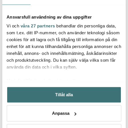
Ansvarsfull användning av dina uppgifter
Vi och
våra 27 partners
behandlar din personliga data,
Skicka via sms direkt till mottagaren​​​​‌ ‍ ​‍​‍‌‍ ‌ ​‍‌‍‍‌‌‍‌ ‌‍‍‌‌‍ ‍​‍​‍​ ‍‍​‍​‍‌ ​ ‌‍​‌‌‍ ‍‌‍‍‌‌ ‌​‌ ‍‌​‍ ‍‌‍‍‌‌‍ ​‍​‍​‍ ​​‍​‍‌‍‍​‌ ​‍‌‍‌‌‌‍‌‍​‍​‍​ ‍‍​‍​‍‌‍‍​‌ ‌​‌ ‌​‌ ​​‌ ​ ​ ‍‍​‍ ​‍ ‌‍​ ‌‍ ‌‌ ​ ​‍ ‍‌‍​ ‌‍‌‌‌ ​‍‌ ‌‍‌‍‌‌‌ ​‍‌‍​‌​‍ ‍‌ ​ ‌‍‌‌​‍ ‌ ​​‌ ​‍‌‍ ‌‍‌​‌ ‌‌‌‍​ ‌ ‌​‌‍‍‌‌‍ ‌‍ ‍​‍ ‌‍‍‌‌‍ ‍‌ ‌​‌‍‌‌‌‍ ‍‌ ‌​​‍ ‌‍‌‌‌‍‌​‌‍‍‌‌ ‌​​‍ ‌‍ ‌‌‍ ‌‍‌​‌‍‌‌​ ‌‌ ​​‌ ​‍‌‍‌‌‌ ​ ‌‍‌‌‌‍ ‍‌ ‌​‌‍​‌‌ ‌​‌‍‍‌‌‍ ‌‍ ‍​ ‍ ‌‍‍‌‌‍‌​​ ‌‌‍‌ ‌‍‍‌‌‍‌‍‌ ‌​‌​​ ‌‍​‌‌ ​‍‌‍‌​‌‌​​‌‍​‌‌‍‌ ‌‍‌‌​ ‍ ‌ ‌​‌ ‍‌‌ ​​‌‍‌‌​ ‌‌‍‌ ‌‍‍‌‌‍‌‍‌ ‌​‌​​ ‌‍​‌‌ ​‍‌‍‌​‌‌​​‌‍​‌‌‍‌ ‌‍‌‌​ ‍ ‌ ​​‌‍​‌‌ ‌​‌‍‍​​ ‌‌‍‌​‌‍‌‌‌‍ ​‌‍‍‌‌ ‌‍‌‍‌‌‌ ​‍‌ ‍‌‌‌​ ‌ ‌​‌‍‌‌‌ ​​​‍ ‍‌ ​ ‌‍ ‌‌ ​ ‌​ ​‌‍​‌‌‍​‍‌‍‌‌‌‍ ​​ ‌‍​‍‌‍​‌‌ ​ ‌‍‌‌‌‌‌‌‌ ​‍‌‍ ​​ ‌‌‍‍​‌ ‌​‌ ‌​‌ ​​‌ ​ ​‍‌‌​ ​ ‌​​‌​‍‌‌​ ​‍‌​‌‍​‍‌‌​ ​‍‌​‌‍‌‍​ ‌‍ ‌‌ ​ ​‍ ‍‌‍​ ‌‍‌‌‌ ​‍‌ ‌‍‌‍‌‌‌ ​‍‌‍​‌​‍ ‍‌ ​ ‌‍‌‌​‍‌‍‌‍‍‌‌‍‌​​ ‌‌‍‌ ‌‍‍‌‌‍‌‍‌ ‌​‌​​ ‌‍​‌‌ ​‍‌‍‌​‌‌​​‌‍​‌‌‍‌ ‌‍‌‌​‍‌‍‌ ‌​‌ ‍‌‌ ​​‌‍‌‌​ ‌‌‍‌ ‌‍‍‌‌‍‌‍‌ ‌​‌​​ ‌‍​‌‌ ​‍‌‍‌​‌‌​​‌‍​‌‌‍‌ ‌‍‌‌​‍‌‍‌ ​​‌‍​‌‌ ‌​‌‍‍​​ ‌‌‍‌​‌‍‌‌‌‍ ​‌‍‍‌‌ ‌‍‌‍‌‌‌ ​‍‌ ‍‌‌‌​ ‌ ‌​‌‍‌‌‌ ​​​‍ ‍‌ ​ ‌‍ ‌‌ ​ ‌​ ​‌‍​‌‌‍​‍‌‍‌‌‌‍ ​​‍‌‍‌ ‌ ‌‍ ‌ ​‍‌‍‍ ‌ ​ ‌ ​​‌‍​‌‌‍​ ‌‍‌‌​ ‌‌ ​​‌ ​‍‌‍ ‌‍‌​‌ ‌‌‌‍​ ‌ ‌​‌‍‍‌‌‍ ‌‍ ‍​‍‌‍‌ ​​‌‍‌‌‌ ​‍‌ ​ ‌ ​​‌‍‌‌‌‍​ ‌ ‌​‌‍‍‌‌ ‌‍‌‍‌‌​ ‌‌ ​​‌ ‌‌‌‍​‍‌‍ ​‌‍‍‌‌ ​ ‌‍‍​‌‍‌‌‌‍‌​​‍​‍‌ ‌
som t.ex. ditt IP-nummer, och använder teknologi såsom
cookies för att lagra och få tillgång till information på din
enhet för att kunna tillhandahålla personliga annonser och
innehåll, annons- och innehållsmätning, åskådarinsikter
Skicka direkt till mottagaren via mail​​​​‌ ‍ ​‍​‍‌‍ ‌ ​‍‌‍‍‌‌‍‌ ‌‍‍‌‌‍ ‍​‍​‍​ ‍‍​‍​‍‌ ​ ‌‍​‌‌‍ ‍‌‍‍‌‌ ‌​‌ ‍‌​‍ ‍‌‍‍‌‌‍ ​‍​‍​‍ ​​‍​‍‌‍‍​‌ ​‍‌‍‌‌‌‍‌‍​‍​‍​ ‍‍​‍​‍‌‍‍​‌ ‌​‌ ‌​‌ ​​‌ ​ ​ ‍‍​‍ ​‍ ‌‍​ ‌‍ ‌‌ ​ ​‍ ‍‌‍​ ‌‍‌‌‌ ​‍‌ ‌‍‌‍‌‌‌ ​‍‌‍​‌​‍ ‍‌ ​ ‌‍‌‌​‍ ‌ ​​‌ ​‍‌‍ ‌‍‌​‌ ‌‌‌‍​ ‌ ‌​‌‍‍‌‌‍ ‌‍ ‍​‍ ‌‍‍‌‌‍ ‍‌ ‌​‌‍‌‌‌‍ ‍‌ ‌​​‍ ‌‍‌‌‌‍‌​‌‍‍‌‌ ‌​​‍ ‌‍ ‌‌‍ ‌‍‌​‌‍‌‌​ ‌‌ ​​‌ ​‍‌‍‌‌‌ ​ ‌‍‌‌‌‍ ‍‌ ‌​‌‍​‌‌ ‌​‌‍‍‌‌‍ ‌‍ ‍​ ‍ ‌‍‍‌‌‍‌​​ ‌‌‍‌ ‌‍‍‌‌‍‌‍‌ ‌​‌​​ ‌‍​‌‌ ​‍‌‍‌​‌‌​​‌‍​‌‌‍‌ ‌‍‌‌​ ‍ ‌ ‌​‌ ‍‌‌ ​​‌‍‌‌​ ‌‌‍‌ ‌‍‍‌‌‍‌‍‌ ‌​‌​​ ‌‍​‌‌ ​‍‌‍‌​‌‌​​‌‍​‌‌‍‌ ‌‍‌‌​ ‍ ‌ ​​‌‍​‌‌ ‌​‌‍‍​​ ‌‌‍‌​‌‍‌‌‌‍ ​‌‍‍‌‌ ‌‍‌‍‌‌‌ ​‍‌ ‍‌‌‌​ ‌ ‌​‌‍‌‌‌ ​​​‍ ‍‌‍‌‌‌‍ ‌‌‍​‌‌‍‍‌‌‍ ​‌‌‌​‌‍ ‌‌​​‌‍‌‌‌ ​‍‌ ​ ‌‍ ‌‍ ‍‌​ ​‌‍​‌‌‍​‍‌‍‌‌‌‍ ​​ ‌‍​‍‌‍​‌‌ ​ ‌‍‌‌‌‌‌‌‌ ​‍‌‍ ​​ ‌‌‍‍​‌ ‌​‌ ‌​‌ ​​‌ ​ ​‍‌‌​ ​ ‌​​‌​‍‌‌​ ​‍‌​‌‍​‍‌‌​ ​‍‌​‌‍‌‍​ ‌‍ ‌‌ ​ ​‍ ‍‌‍​ ‌‍‌‌‌ ​‍‌ ‌‍‌‍‌‌‌ ​‍‌‍​‌​‍ ‍‌ ​ ‌‍‌‌​‍‌‍‌‍‍‌‌‍‌​​ ‌‌‍‌ ‌‍‍‌‌‍‌‍‌ ‌​‌​​ ‌‍​‌‌ ​‍‌‍‌​‌‌​​‌‍​‌‌‍‌ ‌‍‌‌​‍‌‍‌ ‌​‌ ‍‌‌ ​​‌‍‌‌​ ‌‌‍‌ ‌‍‍‌‌‍‌‍‌ ‌​‌​​ ‌‍​‌‌ ​‍‌‍‌​‌‌​​‌‍​‌‌‍‌ ‌‍‌‌​‍‌‍‌ ​​‌‍​‌‌ ‌​‌‍‍​​ ‌‌‍‌​‌‍‌‌‌‍ ​‌‍‍‌‌ ‌‍‌‍‌‌‌ ​‍‌ ‍‌‌‌​ ‌ ‌​‌‍‌‌‌ ​​​‍ ‍‌‍‌‌‌‍ ‌‌‍​‌‌‍‍‌‌‍ ​‌‌‌​‌‍ ‌‌​​‌‍‌‌‌ ​‍‌ ​ ‌‍ ‌‍ ‍‌​ ​‌‍​‌‌‍​‍‌‍‌‌‌‍ ​​‍‌‍‌ ‌ ‌‍ ‌ ​‍‌‍‍ ‌ ​ ‌ ​​‌‍​‌‌‍​ ‌‍‌‌​ ‌‌ ​​‌ ​‍‌‍ ‌‍‌​‌ ‌‌‌‍​ ‌ ‌​‌‍‍‌‌‍ ‌‍ ‍​‍‌‍‌ ​​‌‍‌‌‌ ​‍‌ ​ ‌ ​​‌‍‌‌‌‍​ ‌ ‌​‌‍‍‌‌ ‌‍‌‍‌‌​ ‌‌ ​​‌ ‌‌‌‍​‍‌‍ ​‌‍‍‌‌ ​ ‌‍‍​‌‍‌‌‌‍‌​​‍​‍‌ ‌
och produktutveckling. Du kan själv välja vilka som får
använda din data och i vilka syften.
E-postadress
Med din tillåtelse skulle vi även vilja:
Samla in information om din geografiska plats som
Tillåt alla
kan ha en noggrannhet på upp till flera meter
Identifiera din enhet genom att aktivt skanna den för
Få presentkort till din mail för att
specifika kännetecken (fingeravtryck)
skriva ut och ge bort​​​​‌ ‍ ​‍​‍‌‍ ‌ ​‍‌‍‍‌‌‍‌ ‌‍‍‌‌‍ ‍​‍​‍​ ‍‍​‍​‍‌ ​ ‌‍​‌‌‍ ‍‌‍‍‌‌ ‌​‌ ‍‌​‍ ‍‌‍‍‌‌‍ ​‍​‍​‍ ​​‍​‍‌‍‍​‌ ​‍‌‍‌‌‌‍‌‍​‍​‍​ ‍‍​‍​‍‌‍‍​‌ ‌​‌ ‌​‌ ​​‌ ​ ​ ‍‍​‍ ​‍ ‌‍​ ‌‍ ‌‌ ​ ​‍ ‍‌‍​ ‌‍‌‌‌ ​‍‌ ‌‍‌‍‌‌‌ ​‍‌‍​‌​‍ ‍‌ ​ ‌‍‌‌​‍ ‌ ​​‌ ​‍‌‍ ‌‍‌​‌ ‌‌‌‍​ ‌ ‌​‌‍‍‌‌‍ ‌‍ ‍​‍ ‌‍‍‌‌‍ ‍‌ ‌​‌‍‌‌‌‍ ‍‌ ‌​​‍ ‌‍‌‌‌‍‌​‌‍‍‌‌ ‌​​‍ ‌‍ ‌‌‍ ‌‍‌​‌‍‌‌​ ‌‌ ​​‌ ​‍‌‍‌‌‌ ​ ‌‍‌‌‌‍ ‍‌ ‌​‌‍​‌‌ ‌​‌‍‍‌‌‍ ‌‍ ‍​ ‍ ‌‍‍‌‌‍‌​​ ‌‌‍‌ ‌‍‍‌‌‍‌‍‌ ‌​‌​​ ‌‍​‌‌ ​‍‌‍‌​‌‌​​‌‍​‌‌‍‌ ‌‍‌‌​ ‍ ‌ ‌​‌ ‍‌‌ ​​‌‍‌‌​ ‌‌‍‌ ‌‍‍‌‌‍‌‍‌ ‌​‌​​ ‌‍​‌‌ ​‍‌‍‌​‌‌​​‌‍​‌‌‍‌ ‌‍‌‌​ ‍ ‌ ​​‌‍​‌‌ ‌​‌‍‍​​ ‌‌‍‌​‌‍‌‌‌‍ ​‌‍‍‌‌ ‌‍‌‍‌‌‌ ​‍‌ ‍‌‌‌​ ‌ ‌​‌‍‌‌‌ ​​​‍ ‍‌‍‌‌‌‍ ‌‌‍​‌‌‍‍‌‌‍ ​‌​ ​‌‍​‌‌‍​‍‌‍‌‌‌‍ ​​ ‌‍​‍‌‍​‌‌ ​ ‌‍‌‌‌‌‌‌‌ ​‍‌‍ ​​ ‌‌‍‍​‌ ‌​‌ ‌​‌ ​​‌ ​ ​‍‌‌​ ​ ‌​​‌​‍‌‌​ ​‍‌​‌‍​‍‌‌​ ​‍‌​‌‍‌‍​ ‌‍ ‌‌ ​ ​‍ ‍‌‍​ ‌‍‌‌‌ ​‍‌ ‌‍‌‍‌‌‌ ​‍‌‍​‌​‍ ‍‌ ​ ‌‍‌‌​‍‌‍‌‍‍‌‌‍‌​​ ‌‌‍‌ ‌‍‍‌‌‍‌‍‌ ‌​‌​​ ‌‍​‌‌ ​‍‌‍‌​‌‌​​‌‍​‌‌‍‌ ‌‍‌‌​‍‌‍‌ ‌​‌ ‍‌‌ ​​‌‍‌‌​ ‌‌‍‌ ‌‍‍‌‌‍‌‍‌ ‌​‌​​ ‌‍​‌‌ ​‍‌‍‌​‌‌​​‌‍​‌‌‍‌ ‌‍‌‌​‍‌‍‌ ​​‌‍​‌‌ ‌​‌‍‍​​ ‌‌‍‌​‌‍‌‌‌‍ ​‌‍‍‌‌ ‌‍‌‍‌‌‌ ​‍‌ ‍‌‌‌​ ‌ ‌​‌‍‌‌‌ ​​​‍ ‍‌‍‌‌‌‍ ‌‌‍​‌‌‍‍‌‌‍ ​‌​ ​‌‍​‌‌‍​‍‌‍‌‌‌‍ ​​‍‌‍‌ ‌ ‌‍ ‌ ​‍‌‍‍ ‌ ​ ‌ ​​‌‍​‌‌‍​ ‌‍‌‌​ ‌‌ ​​‌ ​‍‌‍ ‌‍‌​‌ ‌‌‌‍​ ‌ ‌​‌‍‍‌‌‍ ‌‍ ‍​‍‌‍‌ ​​‌‍‌‌‌ ​‍‌ ​ ‌ ​​‌‍‌‌‌‍​ ‌ ‌​‌‍‍‌‌ ‌‍‌‍‌‌​ ‌‌ ​​‌ ‌‌‌‍​‍‌‍ ​‌‍‍‌‌ ​ ‌‍‍​‌‍‌‌‌‍‌​​‍​‍‌ ‌
Anpassa
Ta reda på mer om hur dina personliga uppgifter
behandlas och ställ in dina preferenser i
detaljsektionen
.