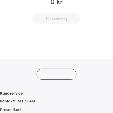
0 kr
Till betalning​​​​‌ ‍ ​‍​‍‌‍ ‌ ​‍‌‍‍‌‌‍‌ ‌‍‍‌‌‍ ‍​‍​‍​ ‍‍​‍​‍‌ ​ ‌‍​‌‌‍ ‍‌‍‍‌‌ ‌​‌ ‍‌​‍ ‍‌‍‍‌‌‍ ​‍​‍​‍ ​​‍​‍‌‍‍​‌ ​‍‌‍‌‌‌‍‌‍​‍​‍​ ‍‍​‍​‍‌‍‍​‌ ‌​‌ ‌​‌ ​​‌ ​ ​ ‍‍​‍ ​‍ ‌‍​ ‌‍ ‌‌ ​ ​‍ ‍‌‍​ ‌‍‌‌‌ ​‍‌ ‌‍‌‍‌‌‌ ​‍‌‍​‌​‍ ‍‌ ​ ‌‍‌‌​‍ ‌ ​​‌ ​‍‌‍ ‌‍‌​‌ ‌‌‌‍​ ‌ ‌​‌‍‍‌‌‍ ‌‍ ‍​‍ ‌‍‍‌‌‍ ‍‌ ‌​‌‍‌‌‌‍ ‍‌ ‌​​‍ ‌‍‌‌‌‍‌​‌‍‍‌‌ ‌​​‍ ‌‍ ‌‌‍ ‌‍‌​‌‍‌‌​ ‌‌ ​​‌ ​‍‌‍‌‌‌ ​ ‌‍‌‌‌‍ ‍‌ ‌​‌‍​‌‌ ‌​‌‍‍‌‌‍ ‌‍ ‍​ ‍ ‌‍‍‌‌‍‌​​ ‌‌‍‌ ‌‍‍‌‌‍‌‍‌ ‌​‌​​ ‌‍​‌‌ ​‍‌‍‌​‌‌​​‌‍​‌‌‍‌ ‌‍‌‌​ ‍ ‌ ‌​‌ ‍‌‌ ​​‌‍‌‌​ ‌‌‍‌ ‌‍‍‌‌‍‌‍‌ ‌​‌​​ ‌‍​‌‌ ​‍‌‍‌​‌‌​​‌‍​‌‌‍‌ ‌‍‌‌​ ‍ ‌ ​​‌‍​‌‌ ‌​‌‍‍​​ ‌‌ ​ ‌ ‌‌‌‍ ‌‌‍ ‌‌‍​‌‌ ​‍‌ ‍‌‌‌​ ‌ ‌​‌‍‌‌‌ ​​​‍ ‍‌‍​‍‌ ‌‌‌ ‌​‌ ‌​‌‍ ‌‍ ‍‌‌​​‌‍ ​‌‍​‌‌‍​ ‌‍‌‌‌‍‍​‌‍ ‌‍ ​‌‍‌​‌‍‌‌‌ ​‍​ ‌‍​‍‌‍​‌‌ ​ ‌‍‌‌‌‌‌‌‌ ​‍‌‍ ​​ ‌‌‍‍​‌ ‌​‌ ‌​‌ ​​‌ ​ ​‍‌‌​ ​ ‌​​‌​‍‌‌​ ​‍‌​‌‍​‍‌‌​ ​‍‌​‌‍‌‍​ ‌‍ ‌‌ ​ ​‍ ‍‌‍​ ‌‍‌‌‌ ​‍‌ ‌‍‌‍‌‌‌ ​‍‌‍​‌​‍ ‍‌ ​ ‌‍‌‌​‍‌‍‌‍‍‌‌‍‌​​ ‌‌‍‌ ‌‍‍‌‌‍‌‍‌ ‌​‌​​ ‌‍​‌‌ ​‍‌‍‌​‌‌​​‌‍​‌‌‍‌ ‌‍‌‌​‍‌‍‌ ‌​‌ ‍‌‌ ​​‌‍‌‌​ ‌‌‍‌ ‌‍‍‌‌‍‌‍‌ ‌​‌​​ ‌‍​‌‌ ​‍‌‍‌​‌‌​​‌‍​‌‌‍‌ ‌‍‌‌​‍‌‍‌ ​​‌‍​‌‌ ‌​‌‍‍​​ ‌‌ ​ ‌ ‌‌‌‍ ‌‌‍ ‌‌‍​‌‌ ​‍‌ ‍‌‌‌​ ‌ ‌​‌‍‌‌‌ ​​​‍ ‍‌‍​‍‌ ‌‌‌ ‌​‌ ‌​‌‍ ‌‍ ‍‌‌​​‌‍ ​‌‍​‌‌‍​ ‌‍‌‌‌‍‍​‌‍ ‌‍ ​‌‍‌​‌‍‌‌‌ ​‍​‍‌‍‌ ‌ ‌‍ ‌ ​‍‌‍‍ ‌ ​ ‌ ​​‌‍​‌‌‍​ ‌‍‌‌​ ‌‌ ​​‌ ​‍‌‍ ‌‍‌​‌ ‌‌‌‍​ ‌ ‌​‌‍‍‌‌‍ ‌‍ ‍​‍‌‍‌ ​​‌‍‌‌‌ ​‍‌ ​ ‌ ​​‌‍‌‌‌‍​ ‌ ‌​‌‍‍‌‌ ‌‍‌‍‌‌​ ‌‌ ​​‌ ‌‌‌‍​‍‌‍ ​‌‍‍‌‌ ​ ‌‍‍​‌‍‌‌‌‍‌​​‍​‍‌ ‌
Kundservice
Kontakta oss / FAQ
Presentkort