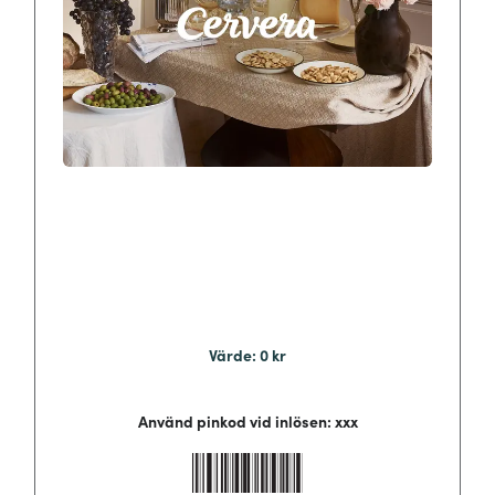
Värde:​​​​‌ ‍ ​‍​‍‌‍ ‌ ​‍‌‍‍‌‌‍‌ ‌‍‍‌‌‍ ‍​‍​‍​ ‍‍​‍​‍‌ ​ ‌‍​‌‌‍ ‍‌‍‍‌‌ ‌​‌ ‍‌​‍ ‍‌‍‍‌‌‍ ​‍​‍​‍ ​​‍​‍‌‍‍​‌ ​‍‌‍‌‌‌‍‌‍​‍​‍​ ‍‍​‍​‍‌‍‍​‌ ‌​‌ ‌​‌ ​​‌ ​ ​ ‍‍​‍ ​‍ ‌‍​ ‌‍ ‌‌ ​ ​‍ ‍‌‍​ ‌‍‌‌‌ ​‍‌ ‌‍‌‍‌‌‌ ​‍‌‍​‌​‍ ‍‌ ​ ‌‍‌‌​‍ ‌ ​​‌ ​‍‌‍ ‌‍‌​‌ ‌‌‌‍​ ‌ ‌​‌‍‍‌‌‍ ‌‍ ‍​‍ ‌‍‍‌‌‍ ‍‌ ‌​‌‍‌‌‌‍ ‍‌ ‌​​‍ ‌‍‌‌‌‍‌​‌‍‍‌‌ ‌​​‍ ‌‍ ‌‌‍ ‌‍‌​‌‍‌‌​ ‌‌ ​​‌ ​‍‌‍‌‌‌ ​ ‌‍‌‌‌‍ ‍‌ ‌​‌‍​‌‌ ‌​‌‍‍‌‌‍ ‌‍ ‍​ ‍ ‌‍‍‌‌‍‌​​ ‌‌‍‌ ‌‍‍‌‌‍‌‍‌ ‌​‌​​ ‌‍​‌‌ ​‍‌‍‌​‌‌​​‌‍​‌‌‍‌ ‌‍‌‌​ ‍ ‌ ‌​‌ ‍‌‌ ​​‌‍‌‌​ ‌‌‍‌ ‌‍‍‌‌‍‌‍‌ ‌​‌​​ ‌‍​‌‌ ​‍‌‍‌​‌‌​​‌‍​‌‌‍‌ ‌‍‌‌​ ‍ ‌ ​​‌‍​‌‌ ‌​‌‍‍​​ ‌‌ ​​‌ ​‍‌‍‌‌‌ ‌‍‌‍‍‌‌‍‌‌‌ ‌ ​‍ ‍‌ ‌​‌‍ ‌ ‌​‌‍​‌‌‍ ​‌ ​ ‌‌‌​‌‍‌‌‌ ‍​‌ ‌​​ ‌‍​‍‌‍​‌‌ ​ ‌‍‌‌‌‌‌‌‌ ​‍‌‍ ​​ ‌‌‍‍​‌ ‌​‌ ‌​‌ ​​‌ ​ ​‍‌‌​ ​ ‌​​‌​‍‌‌​ ​‍‌​‌‍​‍‌‌​ ​‍‌​‌‍‌‍​ ‌‍ ‌‌ ​ ​‍ ‍‌‍​ ‌‍‌‌‌ ​‍‌ ‌‍‌‍‌‌‌ ​‍‌‍​‌​‍ ‍‌ ​ ‌‍‌‌​‍‌‍‌‍‍‌‌‍‌​​ ‌‌‍‌ ‌‍‍‌‌‍‌‍‌ ‌​‌​​ ‌‍​‌‌ ​‍‌‍‌​‌‌​​‌‍​‌‌‍‌ ‌‍‌‌​‍‌‍‌ ‌​‌ ‍‌‌ ​​‌‍‌‌​ ‌‌‍‌ ‌‍‍‌‌‍‌‍‌ ‌​‌​​ ‌‍​‌‌ ​‍‌‍‌​‌‌​​‌‍​‌‌‍‌ ‌‍‌‌​‍‌‍‌ ​​‌‍​‌‌ ‌​‌‍‍​​ ‌‌ ​​‌ ​‍‌‍‌‌‌ ‌‍‌‍‍‌‌‍‌‌‌ ‌ ​‍ ‍‌ ‌​‌‍ ‌ ‌​‌‍​‌‌‍ ​‌ ​ ‌‌‌​‌‍‌‌‌ ‍​‌ ‌​​‍‌‍‌ ‌ ‌‍ ‌ ​‍‌‍‍ ‌ ​ ‌ ​​‌‍​‌‌‍​ ‌‍‌‌​ ‌‌ ​​‌ ​‍‌‍ ‌‍‌​‌ ‌‌‌‍​ ‌ ‌​‌‍‍‌‌‍ ‌‍ ‍​‍‌‍‌ ​​‌‍‌‌‌ ​‍‌ ​ ‌ ​​‌‍‌‌‌‍​ ‌ ‌​‌‍‍‌‌ ‌‍‌‍‌‌​ ‌‌ ​​‌ ‌‌‌‍​‍‌‍ ​‌‍‍‌‌ ​ ‌‍‍​‌‍‌‌‌‍‌​​‍​‍‌ ‌ 0 kr
Använd pinkod vid inlösen: xxx​​​​‌ ‍ ​‍​‍‌‍ ‌ ​‍‌‍‍‌‌‍‌ ‌‍‍‌‌‍ ‍​‍​‍​ ‍‍​‍​‍‌ ​ ‌‍​‌‌‍ ‍‌‍‍‌‌ ‌​‌ ‍‌​‍ ‍‌‍‍‌‌‍ ​‍​‍​‍ ​​‍​‍‌‍‍​‌ ​‍‌‍‌‌‌‍‌‍​‍​‍​ ‍‍​‍​‍‌‍‍​‌ ‌​‌ ‌​‌ ​​‌ ​ ​ ‍‍​‍ ​‍ ‌‍​ ‌‍ ‌‌ ​ ​‍ ‍‌‍​ ‌‍‌‌‌ ​‍‌ ‌‍‌‍‌‌‌ ​‍‌‍​‌​‍ ‍‌ ​ ‌‍‌‌​‍ ‌ ​​‌ ​‍‌‍ ‌‍‌​‌ ‌‌‌‍​ ‌ ‌​‌‍‍‌‌‍ ‌‍ ‍​‍ ‌‍‍‌‌‍ ‍‌ ‌​‌‍‌‌‌‍ ‍‌ ‌​​‍ ‌‍‌‌‌‍‌​‌‍‍‌‌ ‌​​‍ ‌‍ ‌‌‍ ‌‍‌​‌‍‌‌​ ‌‌ ​​‌ ​‍‌‍‌‌‌ ​ ‌‍‌‌‌‍ ‍‌ ‌​‌‍​‌‌ ‌​‌‍‍‌‌‍ ‌‍ ‍​ ‍ ‌‍‍‌‌‍‌​​ ‌‌‍‌ ‌‍‍‌‌‍‌‍‌ ‌​‌​​ ‌‍​‌‌ ​‍‌‍‌​‌‌​​‌‍​‌‌‍‌ ‌‍‌‌​ ‍ ‌ ‌​‌ ‍‌‌ ​​‌‍‌‌​ ‌‌‍‌ ‌‍‍‌‌‍‌‍‌ ‌​‌​​ ‌‍​‌‌ ​‍‌‍‌​‌‌​​‌‍​‌‌‍‌ ‌‍‌‌​ ‍ ‌ ​​‌‍​‌‌ ‌​‌‍‍​​ ‌‌ ​​‌ ​‍‌‍‌‌‌ ‌‍‌‍‍‌‌‍‌‌‌ ‌ ​‍ ‍‌ ​​‌‍‍‌‌‍ ‍‌‍​ ‌‍ ‌‍‌​‌‍‌‌‌‌‌​‌‍‌‌‌ ‍​‌ ‌​​ ‌‍​‍‌‍​‌‌ ​ ‌‍‌‌‌‌‌‌‌ ​‍‌‍ ​​ ‌‌‍‍​‌ ‌​‌ ‌​‌ ​​‌ ​ ​‍‌‌​ ​ ‌​​‌​‍‌‌​ ​‍‌​‌‍​‍‌‌​ ​‍‌​‌‍‌‍​ ‌‍ ‌‌ ​ ​‍ ‍‌‍​ ‌‍‌‌‌ ​‍‌ ‌‍‌‍‌‌‌ ​‍‌‍​‌​‍ ‍‌ ​ ‌‍‌‌​‍‌‍‌‍‍‌‌‍‌​​ ‌‌‍‌ ‌‍‍‌‌‍‌‍‌ ‌​‌​​ ‌‍​‌‌ ​‍‌‍‌​‌‌​​‌‍​‌‌‍‌ ‌‍‌‌​‍‌‍‌ ‌​‌ ‍‌‌ ​​‌‍‌‌​ ‌‌‍‌ ‌‍‍‌‌‍‌‍‌ ‌​‌​​ ‌‍​‌‌ ​‍‌‍‌​‌‌​​‌‍​‌‌‍‌ ‌‍‌‌​‍‌‍‌ ​​‌‍​‌‌ ‌​‌‍‍​​ ‌‌ ​​‌ ​‍‌‍‌‌‌ ‌‍‌‍‍‌‌‍‌‌‌ ‌ ​‍ ‍‌ ​​‌‍‍‌‌‍ ‍‌‍​ ‌‍ ‌‍‌​‌‍‌‌‌‌‌​‌‍‌‌‌ ‍​‌ ‌​​‍‌‍‌ ‌ ‌‍ ‌ ​‍‌‍‍ ‌ ​ ‌ ​​‌‍​‌‌‍​ ‌‍‌‌​ ‌‌ ​​‌ ​‍‌‍ ‌‍‌​‌ ‌‌‌‍​ ‌ ‌​‌‍‍‌‌‍ ‌‍ ‍​‍‌‍‌ ​​‌‍‌‌‌ ​‍‌ ​ ‌ ​​‌‍‌‌‌‍​ ‌ ‌​‌‍‍‌‌ ‌‍‌‍‌‌​ ‌‌ ​​‌ ‌‌‌‍​‍‌‍ ​‌‍‍‌‌ ​ ‌‍‍​‌‍‌‌‌‍‌​​‍​‍‌ ‌