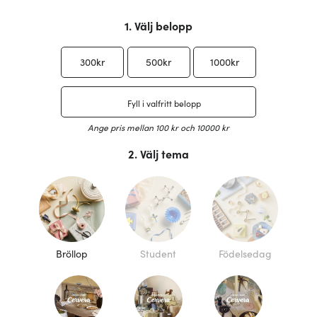
/form/label/custom_price
1. Välj belopp​​​​‌ ‍ ​‍​‍‌‍ ‌ ​‍‌‍‍‌‌‍‌ ‌‍‍‌‌‍ ‍​‍​‍​ ‍‍​‍​‍‌ ​ ‌‍​‌‌‍ ‍‌‍‍‌‌ ‌​‌ ‍‌​‍ ‍‌‍‍‌‌‍ ​‍​‍​‍ ​​‍​‍‌‍‍​‌ ​‍‌‍‌‌‌‍‌‍​‍​‍​ ‍‍​‍​‍‌‍‍​‌ ‌​‌ ‌​‌ ​​‌ ​ ​ ‍‍​‍ ​‍ ‌‍​ ‌‍ ‌‌ ​ ​‍ ‍‌‍​ ‌‍‌‌‌ ​‍‌ ‌‍‌‍‌‌‌ ​‍‌‍​‌​‍ ‍‌ ​ ‌‍‌‌​‍ ‌ ​​‌ ​‍‌‍ ‌‍‌​‌ ‌‌‌‍​ ‌ ‌​‌‍‍‌‌‍ ‌‍ ‍​‍ ‌‍‍‌‌‍ ‍‌ ‌​‌‍‌‌‌‍ ‍‌ ‌​​‍ ‌‍‌‌‌‍‌​‌‍‍‌‌ ‌​​‍ ‌‍ ‌‌‍ ‌‍‌​‌‍‌‌​ ‌‌ ​​‌ ​‍‌‍‌‌‌ ​ ‌‍‌‌‌‍ ‍‌ ‌​‌‍​‌‌ ‌​‌‍‍‌‌‍ ‌‍ ‍​ ‍ ‌‍‍‌‌‍‌​​ ‌‌‍‌ ‌‍‍‌‌‍‌‍‌ ‌​‌​​ ‌‍​‌‌ ​‍‌‍‌​‌‌​​‌‍​‌‌‍‌ ‌‍‌‌​ ‍ ‌ ‌​‌ ‍‌‌ ​​‌‍‌‌​ ‌‌‍‌ ‌‍‍‌‌‍‌‍‌ ‌​‌​​ ‌‍​‌‌ ​‍‌‍‌​‌‌​​‌‍​‌‌‍‌ ‌‍‌‌​ ‍ ‌ ​​‌‍​‌‌ ‌​‌‍‍​​ ‌‌‍‌​‌‍‌‌‌ ​ ‌‍‍‌‌‍‌ ‌‍ ‍‌‌​ ‌ ‌​‌‍‌‌‌ ​​​‍ ‍‌‍‌​‌‍‌‌‌ ​ ‌‍‍‌‌‍‌ ‌‍ ‍‌‌​ ‌ ‌​‌‍‌‌‌ ​​‌​‌‍‌‍ ‌ ​‍‌‍ ‌‌‌‌​‌‍‍‌‌ ‌​‌‍ ​‌‍‌‌​ ‌‍​‍‌‍​‌‌ ​ ‌‍‌‌‌‌‌‌‌ ​‍‌‍ ​​ ‌‌‍‍​‌ ‌​‌ ‌​‌ ​​‌ ​ ​‍‌‌​ ​ ‌​​‌​‍‌‌​ ​‍‌​‌‍​‍‌‌​ ​‍‌​‌‍‌‍​ ‌‍ ‌‌ ​ ​‍ ‍‌‍​ ‌‍‌‌‌ ​‍‌ ‌‍‌‍‌‌‌ ​‍‌‍​‌​‍ ‍‌ ​ ‌‍‌‌​‍‌‍‌‍‍‌‌‍‌​​ ‌‌‍‌ ‌‍‍‌‌‍‌‍‌ ‌​‌​​ ‌‍​‌‌ ​‍‌‍‌​‌‌​​‌‍​‌‌‍‌ ‌‍‌‌​‍‌‍‌ ‌​‌ ‍‌‌ ​​‌‍‌‌​ ‌‌‍‌ ‌‍‍‌‌‍‌‍‌ ‌​‌​​ ‌‍​‌‌ ​‍‌‍‌​‌‌​​‌‍​‌‌‍‌ ‌‍‌‌​‍‌‍‌ ​​‌‍​‌‌ ‌​‌‍‍​​ ‌‌‍‌​‌‍‌‌‌ ​ ‌‍‍‌‌‍‌ ‌‍ ‍‌‌​ ‌ ‌​‌‍‌‌‌ ​​​‍ ‍‌‍‌​‌‍‌‌‌ ​ ‌‍‍‌‌‍‌ ‌‍ ‍‌‌​ ‌ ‌​‌‍‌‌‌ ​​‌​‌‍‌‍ ‌ ​‍‌‍ ‌‌‌‌​‌‍‍‌‌ ‌​‌‍ ​‌‍‌‌​‍‌‍‌ ‌ ‌‍ ‌ ​‍‌‍‍ ‌ ​ ‌ ​​‌‍​‌‌‍​ ‌‍‌‌​ ‌‌ ​​‌ ​‍‌‍ ‌‍‌​‌ ‌‌‌‍​ ‌ ‌​‌‍‍‌‌‍ ‌‍ ‍​‍‌‍‌ ​​‌‍‌‌‌ ​‍‌ ​ ‌ ​​‌‍‌‌‌‍​ ‌ ‌​‌‍‍‌‌ ‌‍‌‍‌‌​ ‌‌ ​​‌ ‌‌‌‍​‍‌‍ ​‌‍‍‌‌ ​ ‌‍‍​‌‍‌‌‌‍‌​​‍​‍‌ ‌
300kr​​​​‌ ‍ ​‍​‍‌‍ ‌ ​‍‌‍‍‌‌‍‌ ‌‍‍‌‌‍ ‍​‍​‍​ ‍‍​‍​‍‌ ​ ‌‍​‌‌‍ ‍‌‍‍‌‌ ‌​‌ ‍‌​‍ ‍‌‍‍‌‌‍ ​‍​‍​‍ ​​‍​‍‌‍‍​‌ ​‍‌‍‌‌‌‍‌‍​‍​‍​ ‍‍​‍​‍‌‍‍​‌ ‌​‌ ‌​‌ ​​‌ ​ ​ ‍‍​‍ ​‍ ‌‍​ ‌‍ ‌‌ ​ ​‍ ‍‌‍​ ‌‍‌‌‌ ​‍‌ ‌‍‌‍‌‌‌ ​‍‌‍​‌​‍ ‍‌ ​ ‌‍‌‌​‍ ‌ ​​‌ ​‍‌‍ ‌‍‌​‌ ‌‌‌‍​ ‌ ‌​‌‍‍‌‌‍ ‌‍ ‍​‍ ‌‍‍‌‌‍ ‍‌ ‌​‌‍‌‌‌‍ ‍‌ ‌​​‍ ‌‍‌‌‌‍‌​‌‍‍‌‌ ‌​​‍ ‌‍ ‌‌‍ ‌‍‌​‌‍‌‌​ ‌‌ ​​‌ ​‍‌‍‌‌‌ ​ ‌‍‌‌‌‍ ‍‌ ‌​‌‍​‌‌ ‌​‌‍‍‌‌‍ ‌‍ ‍​ ‍ ‌‍‍‌‌‍‌​​ ‌‌‍‌ ‌‍‍‌‌‍‌‍‌ ‌​‌​​ ‌‍​‌‌ ​‍‌‍‌​‌‌​​‌‍​‌‌‍‌ ‌‍‌‌​ ‍ ‌ ‌​‌ ‍‌‌ ​​‌‍‌‌​ ‌‌‍‌ ‌‍‍‌‌‍‌‍‌ ‌​‌​​ ‌‍​‌‌ ​‍‌‍‌​‌‌​​‌‍​‌‌‍‌ ‌‍‌‌​ ‍ ‌ ​​‌‍​‌‌ ‌​‌‍‍​​ ‌‌‍‌​‌‍‌‌‌ ​ ‌‍‍‌‌‍‌ ‌‍ ‍‌‌​ ‌ ‌​‌‍‌‌‌ ​​​‍ ‍‌‍‌ ‌‍‍‌‌‍‌‍‌ ‌​‌‌​​‌ ​‍‌‍‍‌‌‍​ ‌‍‌‌‌​ ‌ ​​‌ ‌​‌‍‍‌‌‍ ‌‍ ‍‌ ​ ​‍‌‌​ ‌‌‌​​‍‌‌ ‌‍‍ ‌‍‌‌‌ ‍‌​‍‌‌​ ​ ‌​‌​​‍‌‌​ ​ ‌​‌​​‍‌‌​ ​‍​ ​‍​ ‌ ​ ‍‌​ ‌‌​ ​ ​ ‍‌​ ‌‍​ ‍​​ ‌‌‌‍‌‍‌‍‌‍‌‍‌‍​ ‌‌​‍‌‌​ ​‍​ ​‍​‍‌‌​ ‌‌‌​‌​​‍ ‍‌‍ ​‌‍​‌‌‍​‍‌‍‌‌‌‍ ​​ ‌‍​‍‌‍​‌‌ ​ ‌‍‌‌‌‌‌‌‌ ​‍‌‍ ​​ ‌‌‍‍​‌ ‌​‌ ‌​‌ ​​‌ ​ ​‍‌‌​ ​ ‌​​‌​‍‌‌​ ​‍‌​‌‍​‍‌‌​ ​‍‌​‌‍‌‍​ ‌‍ ‌‌ ​ ​‍ ‍‌‍​ ‌‍‌‌‌ ​‍‌ ‌‍‌‍‌‌‌ ​‍‌‍​‌​‍ ‍‌ ​ ‌‍‌‌​‍‌‍‌‍‍‌‌‍‌​​ ‌‌‍‌ ‌‍‍‌‌‍‌‍‌ ‌​‌​​ ‌‍​‌‌ ​‍‌‍‌​‌‌​​‌‍​‌‌‍‌ ‌‍‌‌​‍‌‍‌ ‌​‌ ‍‌‌ ​​‌‍‌‌​ ‌‌‍‌ ‌‍‍‌‌‍‌‍‌ ‌​‌​​ ‌‍​‌‌ ​‍‌‍‌​‌‌​​‌‍​‌‌‍‌ ‌‍‌‌​‍‌‍‌ ​​‌‍​‌‌ ‌​‌‍‍​​ ‌‌‍‌​‌‍‌‌‌ ​ ‌‍‍‌‌‍‌ ‌‍ ‍‌‌​ ‌ ‌​‌‍‌‌‌ ​​​‍ ‍‌‍‌ ‌‍‍‌‌‍‌‍‌ ‌​‌‌​​‌ ​‍‌‍‍‌‌‍​ ‌‍‌‌‌​ ‌ ​​‌ ‌​‌‍‍‌‌‍ ‌‍ ‍‌ ​ ​‍‌‌​ ‌‌‌​​‍‌‌ ‌‍‍ ‌‍‌‌‌ ‍‌​‍‌‌​ ​ ‌​‌​​‍‌‌​ ​ ‌​‌​​‍‌‌​ ​‍​ ​‍​ ‌ ​ ‍‌​ ‌‌​ ​ ​ ‍‌​ ‌‍​ ‍​​ ‌‌‌‍‌‍‌‍‌‍‌‍‌‍​ ‌‌​‍‌‌​ ​‍​ ​‍​‍‌‌​ ‌‌‌​‌​​‍ ‍‌‍ ​‌‍​‌‌‍​‍‌‍‌‌‌‍ ​​‍‌‍‌ ‌ ‌‍ ‌ ​‍‌‍‍ ‌ ​ ‌ ​​‌‍​‌‌‍​ ‌‍‌‌​ ‌‌ ​​‌ ​‍‌‍ ‌‍‌​‌ ‌‌‌‍​ ‌ ‌​‌‍‍‌‌‍ ‌‍ ‍​‍‌‍‌ ​​‌‍‌‌‌ ​‍‌ ​ ‌ ​​‌‍‌‌‌‍​ ‌ ‌​‌‍‍‌‌ ‌‍‌‍‌‌​ ‌‌ ​​‌ ‌‌‌‍​‍‌‍ ​‌‍‍‌‌ ​ ‌‍‍​‌‍‌‌‌‍‌​​‍​‍‌ ‌
500kr​​​​‌ ‍ ​‍​‍‌‍ ‌ ​‍‌‍‍‌‌‍‌ ‌‍‍‌‌‍ ‍​‍​‍​ ‍‍​‍​‍‌ ​ ‌‍​‌‌‍ ‍‌‍‍‌‌ ‌​‌ ‍‌​‍ ‍‌‍‍‌‌‍ ​‍​‍​‍ ​​‍​‍‌‍‍​‌ ​‍‌‍‌‌‌‍‌‍​‍​‍​ ‍‍​‍​‍‌‍‍​‌ ‌​‌ ‌​‌ ​​‌ ​ ​ ‍‍​‍ ​‍ ‌‍​ ‌‍ ‌‌ ​ ​‍ ‍‌‍​ ‌‍‌‌‌ ​‍‌ ‌‍‌‍‌‌‌ ​‍‌‍​‌​‍ ‍‌ ​ ‌‍‌‌​‍ ‌ ​​‌ ​‍‌‍ ‌‍‌​‌ ‌‌‌‍​ ‌ ‌​‌‍‍‌‌‍ ‌‍ ‍​‍ ‌‍‍‌‌‍ ‍‌ ‌​‌‍‌‌‌‍ ‍‌ ‌​​‍ ‌‍‌‌‌‍‌​‌‍‍‌‌ ‌​​‍ ‌‍ ‌‌‍ ‌‍‌​‌‍‌‌​ ‌‌ ​​‌ ​‍‌‍‌‌‌ ​ ‌‍‌‌‌‍ ‍‌ ‌​‌‍​‌‌ ‌​‌‍‍‌‌‍ ‌‍ ‍​ ‍ ‌‍‍‌‌‍‌​​ ‌‌‍‌ ‌‍‍‌‌‍‌‍‌ ‌​‌​​ ‌‍​‌‌ ​‍‌‍‌​‌‌​​‌‍​‌‌‍‌ ‌‍‌‌​ ‍ ‌ ‌​‌ ‍‌‌ ​​‌‍‌‌​ ‌‌‍‌ ‌‍‍‌‌‍‌‍‌ ‌​‌​​ ‌‍​‌‌ ​‍‌‍‌​‌‌​​‌‍​‌‌‍‌ ‌‍‌‌​ ‍ ‌ ​​‌‍​‌‌ ‌​‌‍‍​​ ‌‌‍‌​‌‍‌‌‌ ​ ‌‍‍‌‌‍‌ ‌‍ ‍‌‌​ ‌ ‌​‌‍‌‌‌ ​​​‍ ‍‌‍‌ ‌‍‍‌‌‍‌‍‌ ‌​‌‌​​‌ ​‍‌‍‍‌‌‍​ ‌‍‌‌‌​ ‌ ​​‌ ‌​‌‍‍‌‌‍ ‌‍ ‍‌ ​ ​‍‌‌​ ‌‌‌​​‍‌‌ ‌‍‍ ‌‍‌‌‌ ‍‌​‍‌‌​ ​ ‌​‌​​‍‌‌​ ​ ‌​‌​​‍‌‌​ ​‍​ ​‍‌‍‌‍‌‍​‍​ ​ ‌‍​‍​ ‍‌​ ‍‌​ ‍‌‌‍‌‍‌‍​ ‌‍​‍​ ​​​ ‍​​‍‌‌​ ​‍​ ​‍​‍‌‌​ ‌‌‌​‌​​‍ ‍‌‍ ​‌‍​‌‌‍​‍‌‍‌‌‌‍ ​​ ‌‍​‍‌‍​‌‌ ​ ‌‍‌‌‌‌‌‌‌ ​‍‌‍ ​​ ‌‌‍‍​‌ ‌​‌ ‌​‌ ​​‌ ​ ​‍‌‌​ ​ ‌​​‌​‍‌‌​ ​‍‌​‌‍​‍‌‌​ ​‍‌​‌‍‌‍​ ‌‍ ‌‌ ​ ​‍ ‍‌‍​ ‌‍‌‌‌ ​‍‌ ‌‍‌‍‌‌‌ ​‍‌‍​‌​‍ ‍‌ ​ ‌‍‌‌​‍‌‍‌‍‍‌‌‍‌​​ ‌‌‍‌ ‌‍‍‌‌‍‌‍‌ ‌​‌​​ ‌‍​‌‌ ​‍‌‍‌​‌‌​​‌‍​‌‌‍‌ ‌‍‌‌​‍‌‍‌ ‌​‌ ‍‌‌ ​​‌‍‌‌​ ‌‌‍‌ ‌‍‍‌‌‍‌‍‌ ‌​‌​​ ‌‍​‌‌ ​‍‌‍‌​‌‌​​‌‍​‌‌‍‌ ‌‍‌‌​‍‌‍‌ ​​‌‍​‌‌ ‌​‌‍‍​​ ‌‌‍‌​‌‍‌‌‌ ​ ‌‍‍‌‌‍‌ ‌‍ ‍‌‌​ ‌ ‌​‌‍‌‌‌ ​​​‍ ‍‌‍‌ ‌‍‍‌‌‍‌‍‌ ‌​‌‌​​‌ ​‍‌‍‍‌‌‍​ ‌‍‌‌‌​ ‌ ​​‌ ‌​‌‍‍‌‌‍ ‌‍ ‍‌ ​ ​‍‌‌​ ‌‌‌​​‍‌‌ ‌‍‍ ‌‍‌‌‌ ‍‌​‍‌‌​ ​ ‌​‌​​‍‌‌​ ​ ‌​‌​​‍‌‌​ ​‍​ ​‍‌‍‌‍‌‍​‍​ ​ ‌‍​‍​ ‍‌​ ‍‌​ ‍‌‌‍‌‍‌‍​ ‌‍​‍​ ​​​ ‍​​‍‌‌​ ​‍​ ​‍​‍‌‌​ ‌‌‌​‌​​‍ ‍‌‍ ​‌‍​‌‌‍​‍‌‍‌‌‌‍ ​​‍‌‍‌ ‌ ‌‍ ‌ ​‍‌‍‍ ‌ ​ ‌ ​​‌‍​‌‌‍​ ‌‍‌‌​ ‌‌ ​​‌ ​‍‌‍ ‌‍‌​‌ ‌‌‌‍​ ‌ ‌​‌‍‍‌‌‍ ‌‍ ‍​‍‌‍‌ ​​‌‍‌‌‌ ​‍‌ ​ ‌ ​​‌‍‌‌‌‍​ ‌ ‌​‌‍‍‌‌ ‌‍‌‍‌‌​ ‌‌ ​​‌ ‌‌‌‍​‍‌‍ ​‌‍‍‌‌ ​ ‌‍‍​‌‍‌‌‌‍‌​​‍​‍‌ ‌
1000kr​​​​‌ ‍ ​‍​‍‌‍ ‌ ​‍‌‍‍‌‌‍‌ ‌‍‍‌‌‍ ‍​‍​‍​ ‍‍​‍​‍‌ ​ ‌‍​‌‌‍ ‍‌‍‍‌‌ ‌​‌ ‍‌​‍ ‍‌‍‍‌‌‍ ​‍​‍​‍ ​​‍​‍‌‍‍​‌ ​‍‌‍‌‌‌‍‌‍​‍​‍​ ‍‍​‍​‍‌‍‍​‌ ‌​‌ ‌​‌ ​​‌ ​ ​ ‍‍​‍ ​‍ ‌‍​ ‌‍ ‌‌ ​ ​‍ ‍‌‍​ ‌‍‌‌‌ ​‍‌ ‌‍‌‍‌‌‌ ​‍‌‍​‌​‍ ‍‌ ​ ‌‍‌‌​‍ ‌ ​​‌ ​‍‌‍ ‌‍‌​‌ ‌‌‌‍​ ‌ ‌​‌‍‍‌‌‍ ‌‍ ‍​‍ ‌‍‍‌‌‍ ‍‌ ‌​‌‍‌‌‌‍ ‍‌ ‌​​‍ ‌‍‌‌‌‍‌​‌‍‍‌‌ ‌​​‍ ‌‍ ‌‌‍ ‌‍‌​‌‍‌‌​ ‌‌ ​​‌ ​‍‌‍‌‌‌ ​ ‌‍‌‌‌‍ ‍‌ ‌​‌‍​‌‌ ‌​‌‍‍‌‌‍ ‌‍ ‍​ ‍ ‌‍‍‌‌‍‌​​ ‌‌‍‌ ‌‍‍‌‌‍‌‍‌ ‌​‌​​ ‌‍​‌‌ ​‍‌‍‌​‌‌​​‌‍​‌‌‍‌ ‌‍‌‌​ ‍ ‌ ‌​‌ ‍‌‌ ​​‌‍‌‌​ ‌‌‍‌ ‌‍‍‌‌‍‌‍‌ ‌​‌​​ ‌‍​‌‌ ​‍‌‍‌​‌‌​​‌‍​‌‌‍‌ ‌‍‌‌​ ‍ ‌ ​​‌‍​‌‌ ‌​‌‍‍​​ ‌‌‍‌​‌‍‌‌‌ ​ ‌‍‍‌‌‍‌ ‌‍ ‍‌‌​ ‌ ‌​‌‍‌‌‌ ​​​‍ ‍‌‍‌ ‌‍‍‌‌‍‌‍‌ ‌​‌‌​​‌ ​‍‌‍‍‌‌‍​ ‌‍‌‌‌​ ‌ ​​‌ ‌​‌‍‍‌‌‍ ‌‍ ‍‌ ​ ​‍‌‌​ ‌‌‌​​‍‌‌ ‌‍‍ ‌‍‌‌‌ ‍‌​‍‌‌​ ​ ‌​‌​​‍‌‌​ ​ ‌​‌​​‍‌‌​ ​‍​ ​‍‌‍​ ​ ​ ​ ​​‌‍​‌‌‍‌‌​ ‌​‌‍​‌‌‍​‍​ ​​​ ​‍​ ​‌​ ​‌​‍‌‌​ ​‍​ ​‍​‍‌‌​ ‌‌‌​‌​​‍ ‍‌‍ ​‌‍​‌‌‍​‍‌‍‌‌‌‍ ​​ ‌‍​‍‌‍​‌‌ ​ ‌‍‌‌‌‌‌‌‌ ​‍‌‍ ​​ ‌‌‍‍​‌ ‌​‌ ‌​‌ ​​‌ ​ ​‍‌‌​ ​ ‌​​‌​‍‌‌​ ​‍‌​‌‍​‍‌‌​ ​‍‌​‌‍‌‍​ ‌‍ ‌‌ ​ ​‍ ‍‌‍​ ‌‍‌‌‌ ​‍‌ ‌‍‌‍‌‌‌ ​‍‌‍​‌​‍ ‍‌ ​ ‌‍‌‌​‍‌‍‌‍‍‌‌‍‌​​ ‌‌‍‌ ‌‍‍‌‌‍‌‍‌ ‌​‌​​ ‌‍​‌‌ ​‍‌‍‌​‌‌​​‌‍​‌‌‍‌ ‌‍‌‌​‍‌‍‌ ‌​‌ ‍‌‌ ​​‌‍‌‌​ ‌‌‍‌ ‌‍‍‌‌‍‌‍‌ ‌​‌​​ ‌‍​‌‌ ​‍‌‍‌​‌‌​​‌‍​‌‌‍‌ ‌‍‌‌​‍‌‍‌ ​​‌‍​‌‌ ‌​‌‍‍​​ ‌‌‍‌​‌‍‌‌‌ ​ ‌‍‍‌‌‍‌ ‌‍ ‍‌‌​ ‌ ‌​‌‍‌‌‌ ​​​‍ ‍‌‍‌ ‌‍‍‌‌‍‌‍‌ ‌​‌‌​​‌ ​‍‌‍‍‌‌‍​ ‌‍‌‌‌​ ‌ ​​‌ ‌​‌‍‍‌‌‍ ‌‍ ‍‌ ​ ​‍‌‌​ ‌‌‌​​‍‌‌ ‌‍‍ ‌‍‌‌‌ ‍‌​‍‌‌​ ​ ‌​‌​​‍‌‌​ ​ ‌​‌​​‍‌‌​ ​‍​ ​‍‌‍​ ​ ​ ​ ​​‌‍​‌‌‍‌‌​ ‌​‌‍​‌‌‍​‍​ ​​​ ​‍​ ​‌​ ​‌​‍‌‌​ ​‍​ ​‍​‍‌‌​ ‌‌‌​‌​​‍ ‍‌‍ ​‌‍​‌‌‍​‍‌‍‌‌‌‍ ​​‍‌‍‌ ‌ ‌‍ ‌ ​‍‌‍‍ ‌ ​ ‌ ​​‌‍​‌‌‍​ ‌‍‌‌​ ‌‌ ​​‌ ​‍‌‍ ‌‍‌​‌ ‌‌‌‍​ ‌ ‌​‌‍‍‌‌‍ ‌‍ ‍​‍‌‍‌ ​​‌‍‌‌‌ ​‍‌ ​ ‌ ​​‌‍‌‌‌‍​ ‌ ‌​‌‍‍‌‌ ‌‍‌‍‌‌​ ‌‌ ​​‌ ‌‌‌‍​‍‌‍ ​‌‍‍‌‌ ​ ‌‍‍​‌‍‌‌‌‍‌​​‍​‍‌ ‌
Ange pris mellan 100 kr och 10000 kr
2. Välj tema​​​​‌ ‍ ​‍​‍‌‍ ‌ ​‍‌‍‍‌‌‍‌ ‌‍‍‌‌‍ ‍​‍​‍​ ‍‍​‍​‍‌ ​ ‌‍​‌‌‍ ‍‌‍‍‌‌ ‌​‌ ‍‌​‍ ‍‌‍‍‌‌‍ ​‍​‍​‍ ​​‍​‍‌‍‍​‌ ​‍‌‍‌‌‌‍‌‍​‍​‍​ ‍‍​‍​‍‌‍‍​‌ ‌​‌ ‌​‌ ​​‌ ​ ​ ‍‍​‍ ​‍ ‌‍​ ‌‍ ‌‌ ​ ​‍ ‍‌‍​ ‌‍‌‌‌ ​‍‌ ‌‍‌‍‌‌‌ ​‍‌‍​‌​‍ ‍‌ ​ ‌‍‌‌​‍ ‌ ​​‌ ​‍‌‍ ‌‍‌​‌ ‌‌‌‍​ ‌ ‌​‌‍‍‌‌‍ ‌‍ ‍​‍ ‌‍‍‌‌‍ ‍‌ ‌​‌‍‌‌‌‍ ‍‌ ‌​​‍ ‌‍‌‌‌‍‌​‌‍‍‌‌ ‌​​‍ ‌‍ ‌‌‍ ‌‍‌​‌‍‌‌​ ‌‌ ​​‌ ​‍‌‍‌‌‌ ​ ‌‍‌‌‌‍ ‍‌ ‌​‌‍​‌‌ ‌​‌‍‍‌‌‍ ‌‍ ‍​ ‍ ‌‍‍‌‌‍‌​​ ‌‌‍‌ ‌‍‍‌‌‍‌‍‌ ‌​‌​​ ‌‍​‌‌ ​‍‌‍‌​‌‌​​‌‍​‌‌‍‌ ‌‍‌‌​ ‍ ‌ ‌​‌ ‍‌‌ ​​‌‍‌‌​ ‌‌‍‌ ‌‍‍‌‌‍‌‍‌ ‌​‌​​ ‌‍​‌‌ ​‍‌‍‌​‌‌​​‌‍​‌‌‍‌ ‌‍‌‌​ ‍ ‌ ​​‌‍​‌‌ ‌​‌‍‍​​ ‌‌‍‌​‌‍‌‌‌ ​ ‌‍‍‌‌‍‌ ‌‍ ‍‌‌​ ‌ ‌​‌‍‌‌‌ ​​​‍ ‍‌ ‌​‌‍‍​‌‍‌‌‌‍ ‌‌‍‌‌‌ ​ ‌‌‌​‌‍‍‌‌ ‌​‌‍ ​‌‍‌‌​ ‌‍​‍‌‍​‌‌ ​ ‌‍‌‌‌‌‌‌‌ ​‍‌‍ ​​ ‌‌‍‍​‌ ‌​‌ ‌​‌ ​​‌ ​ ​‍‌‌​ ​ ‌​​‌​‍‌‌​ ​‍‌​‌‍​‍‌‌​ ​‍‌​‌‍‌‍​ ‌‍ ‌‌ ​ ​‍ ‍‌‍​ ‌‍‌‌‌ ​‍‌ ‌‍‌‍‌‌‌ ​‍‌‍​‌​‍ ‍‌ ​ ‌‍‌‌​‍‌‍‌‍‍‌‌‍‌​​ ‌‌‍‌ ‌‍‍‌‌‍‌‍‌ ‌​‌​​ ‌‍​‌‌ ​‍‌‍‌​‌‌​​‌‍​‌‌‍‌ ‌‍‌‌​‍‌‍‌ ‌​‌ ‍‌‌ ​​‌‍‌‌​ ‌‌‍‌ ‌‍‍‌‌‍‌‍‌ ‌​‌​​ ‌‍​‌‌ ​‍‌‍‌​‌‌​​‌‍​‌‌‍‌ ‌‍‌‌​‍‌‍‌ ​​‌‍​‌‌ ‌​‌‍‍​​ ‌‌‍‌​‌‍‌‌‌ ​ ‌‍‍‌‌‍‌ ‌‍ ‍‌‌​ ‌ ‌​‌‍‌‌‌ ​​​‍ ‍‌ ‌​‌‍‍​‌‍‌‌‌‍ ‌‌‍‌‌‌ ​ ‌‌‌​‌‍‍‌‌ ‌​‌‍ ​‌‍‌‌​‍‌‍‌ ‌ ‌‍ ‌ ​‍‌‍‍ ‌ ​ ‌ ​​‌‍​‌‌‍​ ‌‍‌‌​ ‌‌ ​​‌ ​‍‌‍ ‌‍‌​‌ ‌‌‌‍​ ‌ ‌​‌‍‍‌‌‍ ‌‍ ‍​‍‌‍‌ ​​‌‍‌‌‌ ​‍‌ ​ ‌ ​​‌‍‌‌‌‍​ ‌ ‌​‌‍‍‌‌ ‌‍‌‍‌‌​ ‌‌ ​​‌ ‌‌‌‍​‍‌‍ ​‌‍‍‌‌ ​ ‌‍‍​‌‍‌‌‌‍‌​​‍​‍‌ ‌
Bröllop​​​​‌ ‍ ​‍​‍‌‍ ‌ ​‍‌‍‍‌‌‍‌ ‌‍‍‌‌‍ ‍​‍​‍​ ‍‍​‍​‍‌ ​ ‌‍​‌‌‍ ‍‌‍‍‌‌ ‌​‌ ‍‌​‍ ‍‌‍‍‌‌‍ ​‍​‍​‍ ​​‍​‍‌‍‍​‌ ​‍‌‍‌‌‌‍‌‍​‍​‍​ ‍‍​‍​‍‌‍‍​‌ ‌​‌ ‌​‌ ​​‌ ​ ​ ‍‍​‍ ​‍ ‌‍​ ‌‍ ‌‌ ​ ​‍ ‍‌‍​ ‌‍‌‌‌ ​‍‌ ‌‍‌‍‌‌‌ ​‍‌‍​‌​‍ ‍‌ ​ ‌‍‌‌​‍ ‌ ​​‌ ​‍‌‍ ‌‍‌​‌ ‌‌‌‍​ ‌ ‌​‌‍‍‌‌‍ ‌‍ ‍​‍ ‌‍‍‌‌‍ ‍‌ ‌​‌‍‌‌‌‍ ‍‌ ‌​​‍ ‌‍‌‌‌‍‌​‌‍‍‌‌ ‌​​‍ ‌‍ ‌‌‍ ‌‍‌​‌‍‌‌​ ‌‌ ​​‌ ​‍‌‍‌‌‌ ​ ‌‍‌‌‌‍ ‍‌ ‌​‌‍​‌‌ ‌​‌‍‍‌‌‍ ‌‍ ‍​ ‍ ‌‍‍‌‌‍‌​​ ‌‌‍‌ ‌‍‍‌‌‍‌‍‌ ‌​‌​​ ‌‍​‌‌ ​‍‌‍‌​‌‌​​‌‍​‌‌‍‌ ‌‍‌‌​ ‍ ‌ ‌​‌ ‍‌‌ ​​‌‍‌‌​ ‌‌‍‌ ‌‍‍‌‌‍‌‍‌ ‌​‌​​ ‌‍​‌‌ ​‍‌‍‌​‌‌​​‌‍​‌‌‍‌ ‌‍‌‌​ ‍ ‌ ​​‌‍​‌‌ ‌​‌‍‍​​ ‌‌‍‌​‌‍‌‌‌ ​ ‌‍‍‌‌‍‌ ‌‍ ‍‌‌​ ‌ ‌​‌‍‌‌‌ ​​​‍ ‍‌ ‌​‌‍‍​‌‍‌‌‌‍ ‌‌‍‌‌‌​ ‌‍ ‍‌‍‌‌‌‌‌​‌‍‍‌‌ ‌​‌‍ ​‌‍‌‌​ ‌‍​‍‌‍​‌‌ ​ ‌‍‌‌‌‌‌‌‌ ​‍‌‍ ​​ ‌‌‍‍​‌ ‌​‌ ‌​‌ ​​‌ ​ ​‍‌‌​ ​ ‌​​‌​‍‌‌​ ​‍‌​‌‍​‍‌‌​ ​‍‌​‌‍‌‍​ ‌‍ ‌‌ ​ ​‍ ‍‌‍​ ‌‍‌‌‌ ​‍‌ ‌‍‌‍‌‌‌ ​‍‌‍​‌​‍ ‍‌ ​ ‌‍‌‌​‍‌‍‌‍‍‌‌‍‌​​ ‌‌‍‌ ‌‍‍‌‌‍‌‍‌ ‌​‌​​ ‌‍​‌‌ ​‍‌‍‌​‌‌​​‌‍​‌‌‍‌ ‌‍‌‌​‍‌‍‌ ‌​‌ ‍‌‌ ​​‌‍‌‌​ ‌‌‍‌ ‌‍‍‌‌‍‌‍‌ ‌​‌​​ ‌‍​‌‌ ​‍‌‍‌​‌‌​​‌‍​‌‌‍‌ ‌‍‌‌​‍‌‍‌ ​​‌‍​‌‌ ‌​‌‍‍​​ ‌‌‍‌​‌‍‌‌‌ ​ ‌‍‍‌‌‍‌ ‌‍ ‍‌‌​ ‌ ‌​‌‍‌‌‌ ​​​‍ ‍‌ ‌​‌‍‍​‌‍‌‌‌‍ ‌‌‍‌‌‌​ ‌‍ ‍‌‍‌‌‌‌‌​‌‍‍‌‌ ‌​‌‍ ​‌‍‌‌​‍‌‍‌ ‌ ‌‍ ‌ ​‍‌‍‍ ‌ ​ ‌ ​​‌‍​‌‌‍​ ‌‍‌‌​ ‌‌ ​​‌ ​‍‌‍ ‌‍‌​‌ ‌‌‌‍​ ‌ ‌​‌‍‍‌‌‍ ‌‍ ‍​‍‌‍‌ ​​‌‍‌‌‌ ​‍‌ ​ ‌ ​​‌‍‌‌‌‍​ ‌ ‌​‌‍‍‌‌ ‌‍‌‍‌‌​ ‌‌ ​​‌ ‌‌‌‍​‍‌‍ ​‌‍‍‌‌ ​ ‌‍‍​‌‍‌‌‌‍‌​​‍​‍‌ ‌
Student​​​​‌ ‍ ​‍​‍‌‍ ‌ ​‍‌‍‍‌‌‍‌ ‌‍‍‌‌‍ ‍​‍​‍​ ‍‍​‍​‍‌ ​ ‌‍​‌‌‍ ‍‌‍‍‌‌ ‌​‌ ‍‌​‍ ‍‌‍‍‌‌‍ ​‍​‍​‍ ​​‍​‍‌‍‍​‌ ​‍‌‍‌‌‌‍‌‍​‍​‍​ ‍‍​‍​‍‌‍‍​‌ ‌​‌ ‌​‌ ​​‌ ​ ​ ‍‍​‍ ​‍ ‌‍​ ‌‍ ‌‌ ​ ​‍ ‍‌‍​ ‌‍‌‌‌ ​‍‌ ‌‍‌‍‌‌‌ ​‍‌‍​‌​‍ ‍‌ ​ ‌‍‌‌​‍ ‌ ​​‌ ​‍‌‍ ‌‍‌​‌ ‌‌‌‍​ ‌ ‌​‌‍‍‌‌‍ ‌‍ ‍​‍ ‌‍‍‌‌‍ ‍‌ ‌​‌‍‌‌‌‍ ‍‌ ‌​​‍ ‌‍‌‌‌‍‌​‌‍‍‌‌ ‌​​‍ ‌‍ ‌‌‍ ‌‍‌​‌‍‌‌​ ‌‌ ​​‌ ​‍‌‍‌‌‌ ​ ‌‍‌‌‌‍ ‍‌ ‌​‌‍​‌‌ ‌​‌‍‍‌‌‍ ‌‍ ‍​ ‍ ‌‍‍‌‌‍‌​​ ‌‌‍‌ ‌‍‍‌‌‍‌‍‌ ‌​‌​​ ‌‍​‌‌ ​‍‌‍‌​‌‌​​‌‍​‌‌‍‌ ‌‍‌‌​ ‍ ‌ ‌​‌ ‍‌‌ ​​‌‍‌‌​ ‌‌‍‌ ‌‍‍‌‌‍‌‍‌ ‌​‌​​ ‌‍​‌‌ ​‍‌‍‌​‌‌​​‌‍​‌‌‍‌ ‌‍‌‌​ ‍ ‌ ​​‌‍​‌‌ ‌​‌‍‍​​ ‌‌‍‌​‌‍‌‌‌ ​ ‌‍‍‌‌‍‌ ‌‍ ‍‌‌​ ‌ ‌​‌‍‌‌‌ ​​​‍ ‍‌ ‌​‌‍‍​‌‍‌‌‌‍ ‌‌‍‌‌‌‌‌​‌ ‌ ‌‍ ‌‌‌​‌‍‍‌‌ ‌​‌‍ ​‌‍‌‌​ ‌‍​‍‌‍​‌‌ ​ ‌‍‌‌‌‌‌‌‌ ​‍‌‍ ​​ ‌‌‍‍​‌ ‌​‌ ‌​‌ ​​‌ ​ ​‍‌‌​ ​ ‌​​‌​‍‌‌​ ​‍‌​‌‍​‍‌‌​ ​‍‌​‌‍‌‍​ ‌‍ ‌‌ ​ ​‍ ‍‌‍​ ‌‍‌‌‌ ​‍‌ ‌‍‌‍‌‌‌ ​‍‌‍​‌​‍ ‍‌ ​ ‌‍‌‌​‍‌‍‌‍‍‌‌‍‌​​ ‌‌‍‌ ‌‍‍‌‌‍‌‍‌ ‌​‌​​ ‌‍​‌‌ ​‍‌‍‌​‌‌​​‌‍​‌‌‍‌ ‌‍‌‌​‍‌‍‌ ‌​‌ ‍‌‌ ​​‌‍‌‌​ ‌‌‍‌ ‌‍‍‌‌‍‌‍‌ ‌​‌​​ ‌‍​‌‌ ​‍‌‍‌​‌‌​​‌‍​‌‌‍‌ ‌‍‌‌​‍‌‍‌ ​​‌‍​‌‌ ‌​‌‍‍​​ ‌‌‍‌​‌‍‌‌‌ ​ ‌‍‍‌‌‍‌ ‌‍ ‍‌‌​ ‌ ‌​‌‍‌‌‌ ​​​‍ ‍‌ ‌​‌‍‍​‌‍‌‌‌‍ ‌‌‍‌‌‌‌‌​‌ ‌ ‌‍ ‌‌‌​‌‍‍‌‌ ‌​‌‍ ​‌‍‌‌​‍‌‍‌ ‌ ‌‍ ‌ ​‍‌‍‍ ‌ ​ ‌ ​​‌‍​‌‌‍​ ‌‍‌‌​ ‌‌ ​​‌ ​‍‌‍ ‌‍‌​‌ ‌‌‌‍​ ‌ ‌​‌‍‍‌‌‍ ‌‍ ‍​‍‌‍‌ ​​‌‍‌‌‌ ​‍‌ ​ ‌ ​​‌‍‌‌‌‍​ ‌ ‌​‌‍‍‌‌ ‌‍‌‍‌‌​ ‌‌ ​​‌ ‌‌‌‍​‍‌‍ ​‌‍‍‌‌ ​ ‌‍‍​‌‍‌‌‌‍‌​​‍​‍‌ ‌
Födelsedag​​​​‌ ‍ ​‍​‍‌‍ ‌ ​‍‌‍‍‌‌‍‌ ‌‍‍‌‌‍ ‍​‍​‍​ ‍‍​‍​‍‌ ​ ‌‍​‌‌‍ ‍‌‍‍‌‌ ‌​‌ ‍‌​‍ ‍‌‍‍‌‌‍ ​‍​‍​‍ ​​‍​‍‌‍‍​‌ ​‍‌‍‌‌‌‍‌‍​‍​‍​ ‍‍​‍​‍‌‍‍​‌ ‌​‌ ‌​‌ ​​‌ ​ ​ ‍‍​‍ ​‍ ‌‍​ ‌‍ ‌‌ ​ ​‍ ‍‌‍​ ‌‍‌‌‌ ​‍‌ ‌‍‌‍‌‌‌ ​‍‌‍​‌​‍ ‍‌ ​ ‌‍‌‌​‍ ‌ ​​‌ ​‍‌‍ ‌‍‌​‌ ‌‌‌‍​ ‌ ‌​‌‍‍‌‌‍ ‌‍ ‍​‍ ‌‍‍‌‌‍ ‍‌ ‌​‌‍‌‌‌‍ ‍‌ ‌​​‍ ‌‍‌‌‌‍‌​‌‍‍‌‌ ‌​​‍ ‌‍ ‌‌‍ ‌‍‌​‌‍‌‌​ ‌‌ ​​‌ ​‍‌‍‌‌‌ ​ ‌‍‌‌‌‍ ‍‌ ‌​‌‍​‌‌ ‌​‌‍‍‌‌‍ ‌‍ ‍​ ‍ ‌‍‍‌‌‍‌​​ ‌‌‍‌ ‌‍‍‌‌‍‌‍‌ ‌​‌​​ ‌‍​‌‌ ​‍‌‍‌​‌‌​​‌‍​‌‌‍‌ ‌‍‌‌​ ‍ ‌ ‌​‌ ‍‌‌ ​​‌‍‌‌​ ‌‌‍‌ ‌‍‍‌‌‍‌‍‌ ‌​‌​​ ‌‍​‌‌ ​‍‌‍‌​‌‌​​‌‍​‌‌‍‌ ‌‍‌‌​ ‍ ‌ ​​‌‍​‌‌ ‌​‌‍‍​​ ‌‌‍‌​‌‍‌‌‌ ​ ‌‍‍‌‌‍‌ ‌‍ ‍‌‌​ ‌ ‌​‌‍‌‌‌ ​​​‍ ‍‌ ‌​‌‍‍​‌‍‌‌‌‍ ‌‌‍‌‌‌‌‌​‌‍‍​‌ ​‍‌‍‌‌‌‍‌‌‌‌‌​‌‍‍‌‌ ‌​‌‍ ​‌‍‌‌​ ‌‍​‍‌‍​‌‌ ​ ‌‍‌‌‌‌‌‌‌ ​‍‌‍ ​​ ‌‌‍‍​‌ ‌​‌ ‌​‌ ​​‌ ​ ​‍‌‌​ ​ ‌​​‌​‍‌‌​ ​‍‌​‌‍​‍‌‌​ ​‍‌​‌‍‌‍​ ‌‍ ‌‌ ​ ​‍ ‍‌‍​ ‌‍‌‌‌ ​‍‌ ‌‍‌‍‌‌‌ ​‍‌‍​‌​‍ ‍‌ ​ ‌‍‌‌​‍‌‍‌‍‍‌‌‍‌​​ ‌‌‍‌ ‌‍‍‌‌‍‌‍‌ ‌​‌​​ ‌‍​‌‌ ​‍‌‍‌​‌‌​​‌‍​‌‌‍‌ ‌‍‌‌​‍‌‍‌ ‌​‌ ‍‌‌ ​​‌‍‌‌​ ‌‌‍‌ ‌‍‍‌‌‍‌‍‌ ‌​‌​​ ‌‍​‌‌ ​‍‌‍‌​‌‌​​‌‍​‌‌‍‌ ‌‍‌‌​‍‌‍‌ ​​‌‍​‌‌ ‌​‌‍‍​​ ‌‌‍‌​‌‍‌‌‌ ​ ‌‍‍‌‌‍‌ ‌‍ ‍‌‌​ ‌ ‌​‌‍‌‌‌ ​​​‍ ‍‌ ‌​‌‍‍​‌‍‌‌‌‍ ‌‌‍‌‌‌‌‌​‌‍‍​‌ ​‍‌‍‌‌‌‍‌‌‌‌‌​‌‍‍‌‌ ‌​‌‍ ​‌‍‌‌​‍‌‍‌ ‌ ‌‍ ‌ ​‍‌‍‍ ‌ ​ ‌ ​​‌‍​‌‌‍​ ‌‍‌‌​ ‌‌ ​​‌ ​‍‌‍ ‌‍‌​‌ ‌‌‌‍​ ‌ ‌​‌‍‍‌‌‍ ‌‍ ‍​‍‌‍‌ ​​‌‍‌‌‌ ​‍‌ ​ ‌ ​​‌‍‌‌‌‍​ ‌ ‌​‌‍‍‌‌ ‌‍‌‍‌‌​ ‌‌ ​​‌ ‌‌‌‍​‍‌‍ ​‌‍‍‌‌ ​ ‌‍‍​‌‍‌‌‌‍‌​​‍​‍‌ ‌