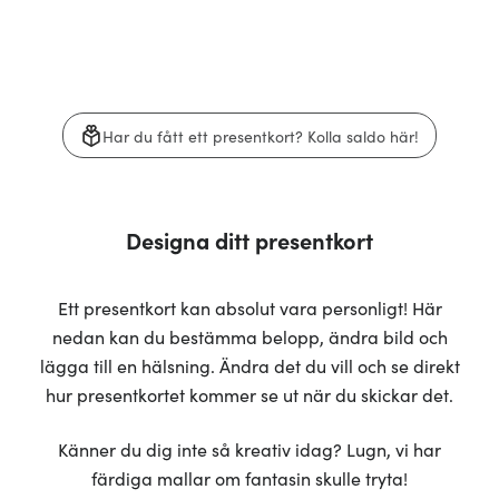
Har du fått ett presentkort? Kolla saldo här!
Designa ditt presentkort​​​​‌ ‍ ​‍​‍‌‍ ‌ ​‍‌‍‍‌‌‍‌ ‌‍‍‌‌‍ ‍​‍​‍​ ‍‍​‍​‍‌ ​ ‌‍​‌‌‍ ‍‌‍‍‌‌ ‌​‌ ‍‌​‍ ‍‌‍‍‌‌‍ ​‍​‍​‍ ​​‍​‍‌‍‍​‌ ​‍‌‍‌‌‌‍‌‍​‍​‍​ ‍‍​‍​‍‌‍‍​‌ ‌​‌ ‌​‌ ​​‌ ​ ​ ‍‍​‍ ​‍ ‌‍​ ‌‍ ‌‌ ​ ​‍ ‍‌‍​ ‌‍‌‌‌ ​‍‌ ‌‍‌‍‌‌‌ ​‍‌‍​‌​‍ ‍‌ ​ ‌‍‌‌​‍ ‌ ​​‌ ​‍‌‍ ‌‍‌​‌ ‌‌‌‍​ ‌ ‌​‌‍‍‌‌‍ ‌‍ ‍​‍ ‌‍‍‌‌‍ ‍‌ ‌​‌‍‌‌‌‍ ‍‌ ‌​​‍ ‌‍‌‌‌‍‌​‌‍‍‌‌ ‌​​‍ ‌‍ ‌‌‍ ‌‍‌​‌‍‌‌​ ‌‌ ​​‌ ​‍‌‍‌‌‌ ​ ‌‍‌‌‌‍ ‍‌ ‌​‌‍​‌‌ ‌​‌‍‍‌‌‍ ‌‍ ‍​ ‍ ‌‍‍‌‌‍‌​​ ‌‌‍‌ ‌‍‍‌‌‍‌‍‌ ‌​‌​​ ‌‍​‌‌ ​‍‌‍‌​‌‌​​‌‍​‌‌‍‌ ‌‍‌‌​ ‍ ‌ ‌​‌ ‍‌‌ ​​‌‍‌‌​ ‌‌‍‌ ‌‍‍‌‌‍‌‍‌ ‌​‌​​ ‌‍​‌‌ ​‍‌‍‌​‌‌​​‌‍​‌‌‍‌ ‌‍‌‌​ ‍ ‌ ​​‌‍​‌‌ ‌​‌‍‍​​ ‌‌‍‌​‌‍‌‌‌ ​ ‌‍‍‌‌‍‌ ‌‍ ‍‌‌​ ‌ ‌​‌‍‌‌‌ ​​​‍ ‍‌‍‌​‌‍‌‌‌ ​ ‌‍‍‌‌‍‌ ‌‍ ‍‌‌​ ‌ ‌​‌‍‌‌‌ ​​‌‌‌​‌‍‍‌‌ ‌​‌‍ ​‌‍‌‌​ ‌‍​‍‌‍​‌‌ ​ ‌‍‌‌‌‌‌‌‌ ​‍‌‍ ​​ ‌‌‍‍​‌ ‌​‌ ‌​‌ ​​‌ ​ ​‍‌‌​ ​ ‌​​‌​‍‌‌​ ​‍‌​‌‍​‍‌‌​ ​‍‌​‌‍‌‍​ ‌‍ ‌‌ ​ ​‍ ‍‌‍​ ‌‍‌‌‌ ​‍‌ ‌‍‌‍‌‌‌ ​‍‌‍​‌​‍ ‍‌ ​ ‌‍‌‌​‍‌‍‌‍‍‌‌‍‌​​ ‌‌‍‌ ‌‍‍‌‌‍‌‍‌ ‌​‌​​ ‌‍​‌‌ ​‍‌‍‌​‌‌​​‌‍​‌‌‍‌ ‌‍‌‌​‍‌‍‌ ‌​‌ ‍‌‌ ​​‌‍‌‌​ ‌‌‍‌ ‌‍‍‌‌‍‌‍‌ ‌​‌​​ ‌‍​‌‌ ​‍‌‍‌​‌‌​​‌‍​‌‌‍‌ ‌‍‌‌​‍‌‍‌ ​​‌‍​‌‌ ‌​‌‍‍​​ ‌‌‍‌​‌‍‌‌‌ ​ ‌‍‍‌‌‍‌ ‌‍ ‍‌‌​ ‌ ‌​‌‍‌‌‌ ​​​‍ ‍‌‍‌​‌‍‌‌‌ ​ ‌‍‍‌‌‍‌ ‌‍ ‍‌‌​ ‌ ‌​‌‍‌‌‌ ​​‌‌‌​‌‍‍‌‌ ‌​‌‍ ​‌‍‌‌​‍‌‍‌ ‌ ‌‍ ‌ ​‍‌‍‍ ‌ ​ ‌ ​​‌‍​‌‌‍​ ‌‍‌‌​ ‌‌ ​​‌ ​‍‌‍ ‌‍‌​‌ ‌‌‌‍​ ‌ ‌​‌‍‍‌‌‍ ‌‍ ‍​‍‌‍‌ ​​‌‍‌‌‌ ​‍‌ ​ ‌ ​​‌‍‌‌‌‍​ ‌ ‌​‌‍‍‌‌ ‌‍‌‍‌‌​ ‌‌ ​​‌ ‌‌‌‍​‍‌‍ ​‌‍‍‌‌ ​ ‌‍‍​‌‍‌‌‌‍‌​​‍​‍‌ ‌
Ett presentkort kan absolut vara personligt! Här
nedan kan du bestämma belopp, ändra bild och
lägga till en hälsning. Ändra det du vill och se direkt
hur presentkortet kommer se ut när du skickar det.
Känner du dig inte så kreativ idag? Lugn, vi har
färdiga mallar om fantasin skulle tryta!