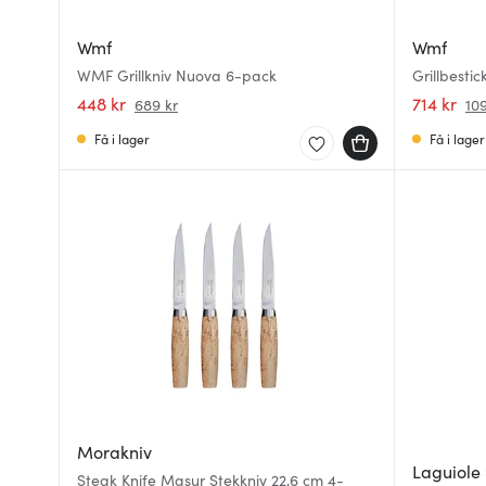
Wmf
Wmf
WMF Grillkniv Nuova 6-pack
Grillbestic
448 kr
714 kr
689 kr
10
Få i lager
Få i lager
Morakniv
Laguiole 
Steak Knife Masur Stekkniv 22,6 cm 4-