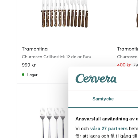
Tramontina
Tramonti
Churrasco Grillbestick 12 delar Furu
Churrasco 
999 kr
400 kr
79
I lager
I lager
40%
Samtycke
Ansvarsfull användning av d
Vi och
våra 27 partners
beha
för att lagra och få tillgång t