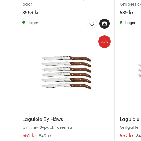
pack
Grillbesti
3589 kr
539 kr
I lager
I lager
35%
Laguiole By Hâws
Laguiole
Grillkniv 6-pack rosenträ
Grillgaffe
552 kr
552 kr
849 kr
84