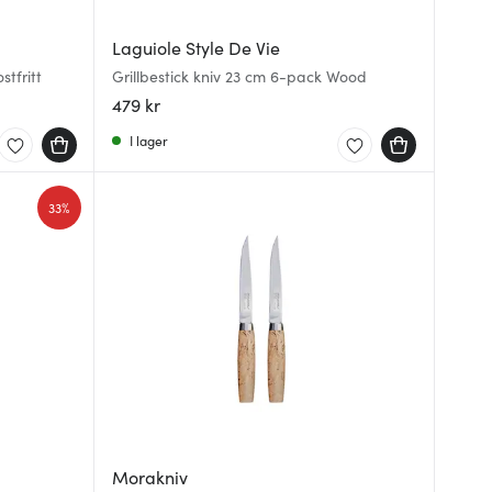
Laguiole Style De Vie
stfritt
Grillbestick kniv 23 cm 6-pack Wood
479 kr
I lager
33%
Morakniv