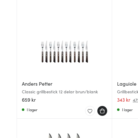
Anders Petter
Laguiole 
Classic grillbestick 12 delar brun/blank
Grillbesti
659 kr
343 kr
47
I lager
I lager