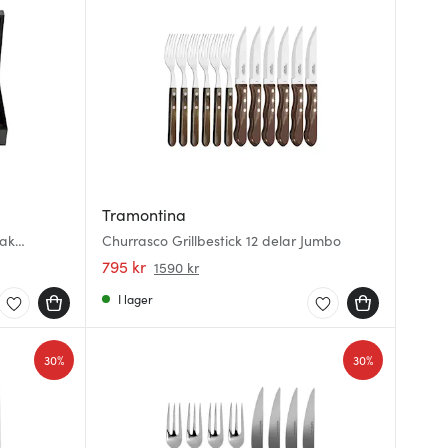
Tramontina
Oak
Churrasco Grillbestick 12 delar Jumbo
795 kr
1590 kr
I lager
30%
30%