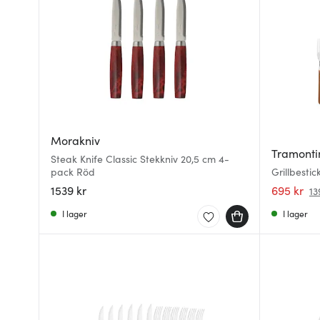
Morakniv
Tramonti
Steak Knife Classic Stekkniv 20,5 cm 4-
pack Röd
Grillbestic
1539 kr
695 kr
13
I lager
I lager