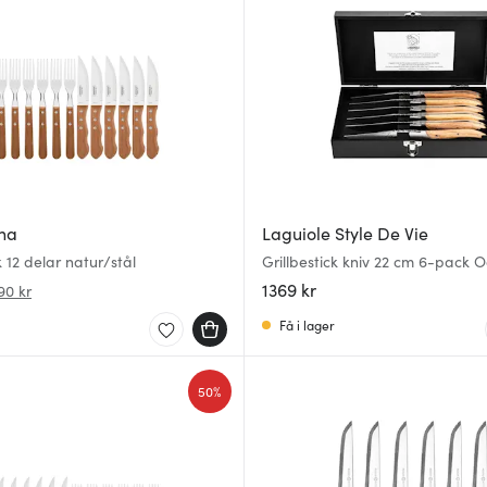
na
Laguiole Style De Vie
k 12 delar natur/stål
Grillbestick kniv 22 cm 6-pack 
Stonewash
1369 kr
90 kr
Få i lager
50%