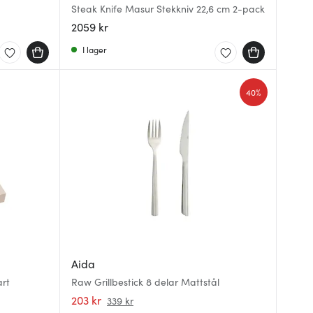
Steak Knife Masur Stekkniv 22,6 cm 2-pack
2059 kr
I lager
40%
Aida
art
Raw Grillbestick 8 delar Mattstål
203 kr
339 kr