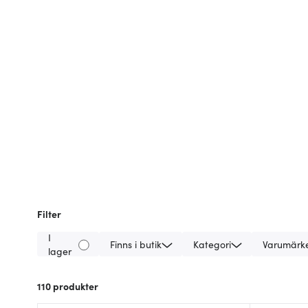
Filter
I
Finns i butik
Kategori
Varumärk
lager
110
produkter