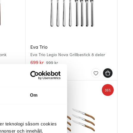
Eva Trio
lank
Eva Trio Legio Nova Grillbestick 8 delar
699 kr
999 kr
Få i lager
50%
35%
Om
der teknologi såsom cookies
 annonser och innehåll,