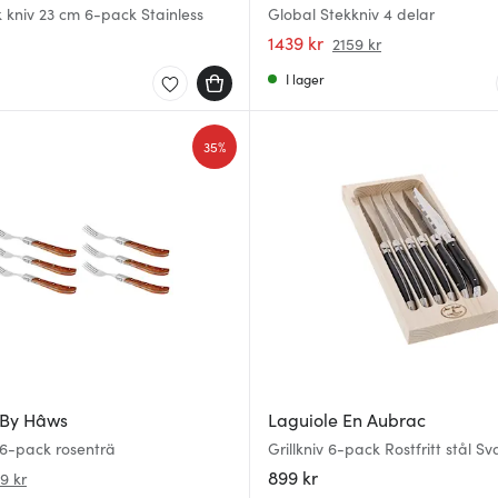
ck kniv 23 cm 6-pack Stainless
Global Stekkniv 4 delar
1439 kr
2159 kr
I lager
35%
 By Hâws
Laguiole En Aubrac
l 6-pack rosenträ
Grillkniv 6-pack Rostfritt stål Sv
899 kr
9 kr