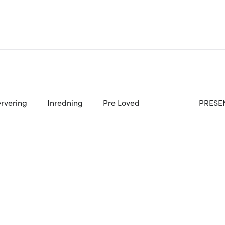
rvering
Inredning
Pre Loved
PRESE