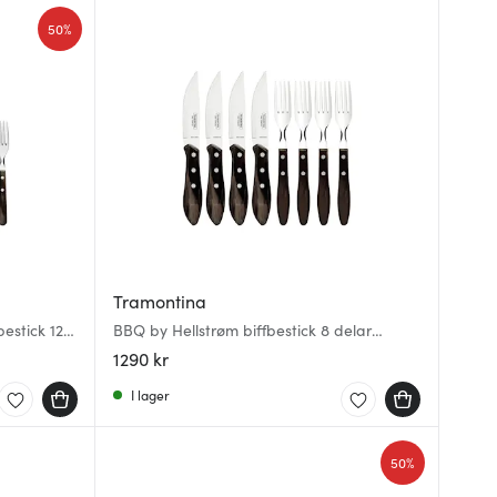
50%
Tramontina
bestick 12
BBQ by Hellstrøm biffbestick 8 delar
mörkbrunt
1290 kr
I lager
50%