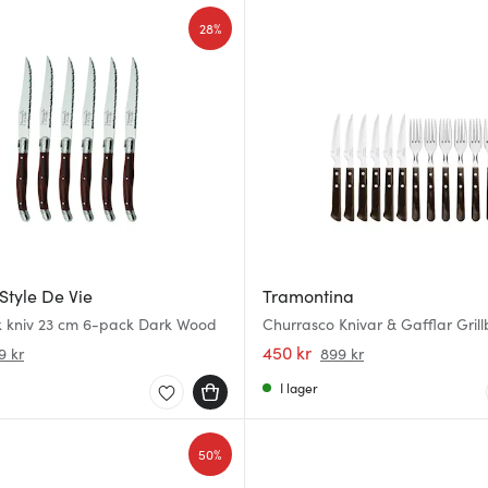
28%
Style De Vie
Tramontina
ck kniv 23 cm 6-pack Dark Wood
Churrasco Knivar & Gafflar Grill
delar
450 kr
9 kr
899 kr
I lager
50%