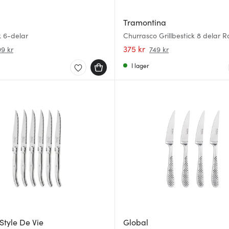
Tramontina
k 6-delar
Churrasco Grillbestick 8 delar Ro
375 kr
99 kr
749 kr
I lager
Style De Vie
Global