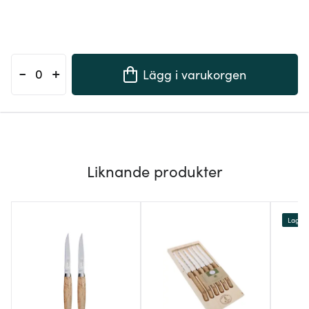
-
+
Lägg i varukorgen
Liknande produkter
Lagerr