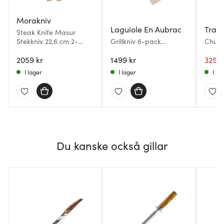
Morakniv
Laguiole En Aubrac
Tram
Steak Knife Masur
Stekkniv 22,6 cm 2-
Grillkniv 6-pack
Churra
pack
Rostfritt stål Ekträ
jumbo
2059 kr
1499 kr
cm br
325 k
I lager
I lager
I la
Du kanske också gillar