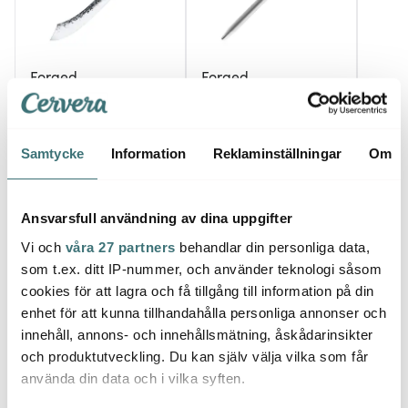
Forged
Forged
Forg
Katai köttkniv 25,5 cm
Olive diamantbryne 26
stål/trä
cm
Flam
2479 kr
1589 kr
879 k
Samtycke
Information
Reklaminställningar
Om
I lager
I lager
I la
Ansvarsfull användning av dina uppgifter
Vi och
våra 27 partners
behandlar din personliga data,
som t.ex. ditt IP-nummer, och använder teknologi såsom
cookies för att lagra och få tillgång till information på din
Låt dig inspireras av våra kunder
enhet för att kunna tillhandahålla personliga annonser och
innehåll, annons- och innehållsmätning, åskådarinsikter
och produktutveckling. Du kan själv välja vilka som får
använda din data och i vilka syften.