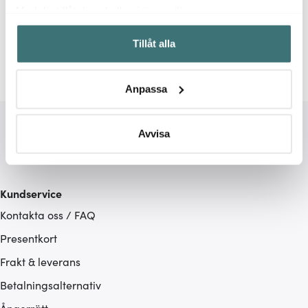
Relaterade sidor
Med din tillåtelse skulle vi även vilja:
Samla in information om din geografiska plats som
Tänger
Grillbestick
Forged
Tillåt alla
kan ha en noggrannhet på upp till flera meter
Identifiera din enhet genom att aktivt skanna den för
specifika kännetecken (fingeravtryck)
Anpassa
Ta reda på mer om hur dina personliga uppgifter
behandlas och ställ in dina preferenser i
detaljsektionen
.
Du kan ändra eller dra tillbaka ditt samtycke när som
Avvisa
helst från cookie-förklaringen.
Vi använder cookies för att innehållet och annonserna
Kundservice
ska anpassas efter det som vi tror att du tycker om. Det
Kontakta oss / FAQ
gör också att vi kan analysera vår trafik och göra
hemsidan ännu bättre. Du bestämmer själv vilka cookies
Presentkort
som du vill dela med dig av.
Frakt & leverans
Betalningsalternativ