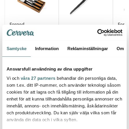
Forged
Forg
Forged
Knivset 3 delar
Santo
35/32/25 cm Olive
Brödkniv 35 cm Olive
Olive
2919 kr
1059 kr
1149 
Samtycke
Information
Reklaminställningar
Om
I lager
I lager
I la
Ansvarsfull användning av dina uppgifter
Vi och
våra 27 partners
behandlar din personliga data,
som t.ex. ditt IP-nummer, och använder teknologi såsom
cookies för att lagra och få tillgång till information på din
Låt dig inspireras av våra kunder
enhet för att kunna tillhandahålla personliga annonser och
innehåll, annons- och innehållsmätning, åskådarinsikter
och produktutveckling. Du kan själv välja vilka som får
använda din data och i vilka syften.