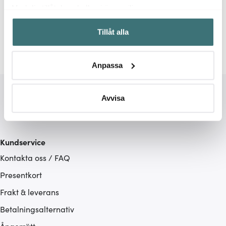
Relaterade sidor
Med din tillåtelse skulle vi även vilja:
Samla in information om din geografiska plats som
Serveringsbestick
Forged
Tillåt alla
kan ha en noggrannhet på upp till flera meter
Identifiera din enhet genom att aktivt skanna den för
specifika kännetecken (fingeravtryck)
Anpassa
Ta reda på mer om hur dina personliga uppgifter
behandlas och ställ in dina preferenser i
detaljsektionen
.
Du kan ändra eller dra tillbaka ditt samtycke när som
Avvisa
helst från cookie-förklaringen.
Vi använder cookies för att innehållet och annonserna
Kundservice
ska anpassas efter det som vi tror att du tycker om. Det
Kontakta oss / FAQ
gör också att vi kan analysera vår trafik och göra
hemsidan ännu bättre. Du bestämmer själv vilka cookies
Presentkort
som du vill dela med dig av.
Frakt & leverans
Betalningsalternativ