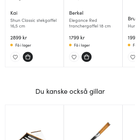
Kai
Berkel
Brusl
Shun Classic stekgaffel
Elegance Red
16,5 cm
tranchergaffel 18 cm
Hunte
tranc
2899 kr
1799 kr
masur
1999 
Få i lager
Få i lager
Få i
Du kanske också gillar