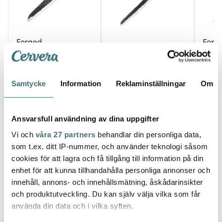
Forged
Forg
Forged
Santokukniv 29 cm
Olive
Olive
Brödkniv 35 cm Olive
cm
1029 kr
1059 kr
1589 
Samtycke
Information
Reklaminställningar
Om
I lager
I lager
I la
Ansvarsfull användning av dina uppgifter
Vi och
våra 27 partners
behandlar din personliga data,
som t.ex. ditt IP-nummer, och använder teknologi såsom
cookies för att lagra och få tillgång till information på din
Låt dig inspireras av våra kunder
enhet för att kunna tillhandahålla personliga annonser och
innehåll, annons- och innehållsmätning, åskådarinsikter
och produktutveckling. Du kan själv välja vilka som får
använda din data och i vilka syften.