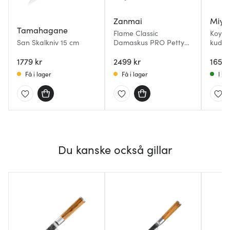
Zanmai
Miya
Tamahagane
Flame Classic
Koya 
San Skalkniv 15 cm
Damaskus PRO Petty
kudam
kniv 11 cm pakkawood
cm p
1779 kr
2499 kr
1659 
Få i lager
Få i lager
I la
Du kanske också gillar