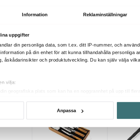
Churrasco gaffelspett grillspett
Churrasco gri
hurrasco
60 cm stål/olivträ
cm stål/olivtr
829 kr
729 kr
Information
Reklaminställningar
I lager
I lager
ina uppgifter
ndlar din personliga data, som t.ex. ditt IP-nummer, och använ
ill information på din enhet för att kunna tillhandahålla personliga
, åskådarinsikter och produktutveckling. Du kan själv välja vilk
Du kanske också gillar
n vilja:
din geografiska plats som kan ha en noggrannhet på upp till fler
om att aktivt skanna den för specifika kännetecken (fingeravtryc
rsonliga uppgifter behandlas och ställ in dina preferenser i
deta
Anpassa
ke när som helst från cookie-förklaringen.
innehållet och annonserna ska anpassas efter det som vi tror att
fik och göra hemsidan ännu bättre. Du bestämmer själv vilka cook