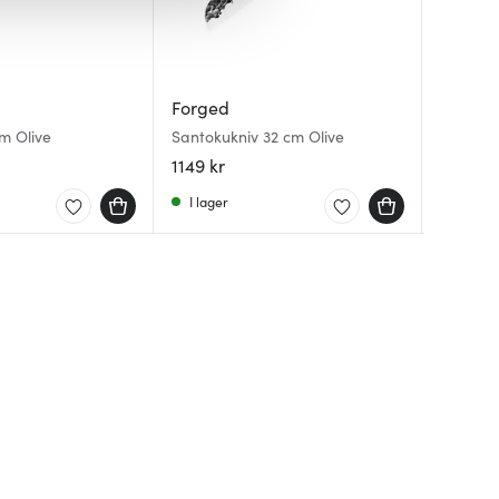
Forged
Forged
Forged
Katai kö
m Olive
Santokukniv 32 cm Olive
Intense 
stål/trä
1149 kr
1299 kr
2479 kr
I lager
I lager
I lager