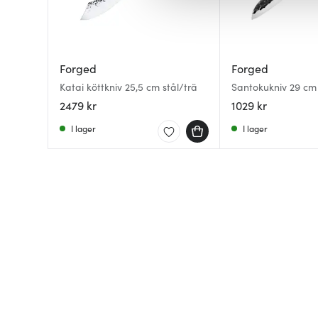
av.
Forged
Forged
Katai köttkniv 25,5 cm stål/trä
Santokukniv 29 cm 
2479 kr
1029 kr
I lager
I lager