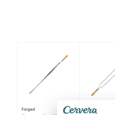
Forged
Forged