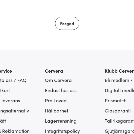
Forged
rvice
Cervera
Klubb Cerve
ta oss / FAQ
Om Cervera
Bli medlem /
tkort
Endast hos oss
Digitalt med
& leverans
Pre Loved
Prismatch
ingsalternativ
Hållbarhet
Glasgaranti
ätt
Lagerrensning
Tallriksgarant
& Reklamation
Integritetspolicy
Gjutjärnsgara