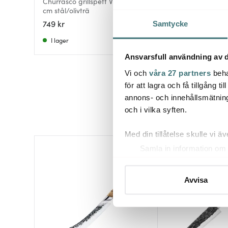
Churrasco grillspett V-form 70
cm stål/olivträ
Grillspett 50 cm c
749 kr
739 kr
Samtycke
I lager
I lager
Ansvarsfull användning av d
Vi och
våra 27 partners
beha
för att lagra och få tillgång t
annons- och innehållsmätning
och i vilka syften.
Med din tillåtelse skulle vi äve
Samla in information om 
Identifiera din enhet gen
Ta reda på mer om hur dina pe
Avvisa
eller dra tillbaka ditt samtyc
Vi använder cookies för att 
att vi kan analysera vår tra