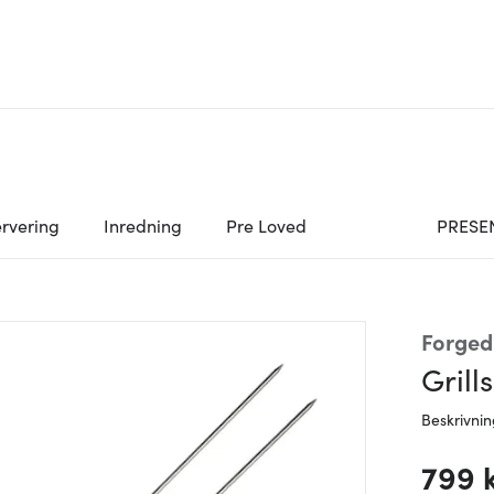
rvering
Inredning
Pre Loved
PRESE
Forged
Grill
Beskrivni
799 