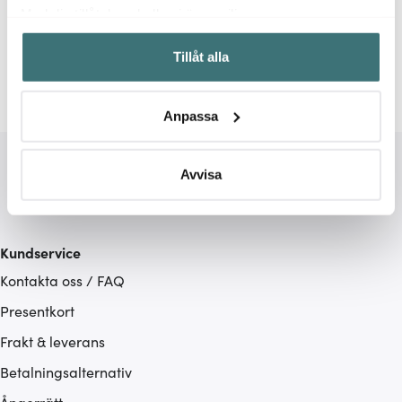
Relaterade sidor
Med din tillåtelse skulle vi även vilja:
Samla in information om din geografiska plats som
Forged
Tillåt alla
kan ha en noggrannhet på upp till flera meter
Identifiera din enhet genom att aktivt skanna den för
specifika kännetecken (fingeravtryck)
Anpassa
Ta reda på mer om hur dina personliga uppgifter
behandlas och ställ in dina preferenser i
detaljsektionen
.
Du kan ändra eller dra tillbaka ditt samtycke när som
Avvisa
helst från cookie-förklaringen.
Vi använder cookies för att innehållet och annonserna
Kundservice
ska anpassas efter det som vi tror att du tycker om. Det
Kontakta oss / FAQ
gör också att vi kan analysera vår trafik och göra
hemsidan ännu bättre. Du bestämmer själv vilka cookies
Presentkort
som du vill dela med dig av.
Frakt & leverans
Betalningsalternativ