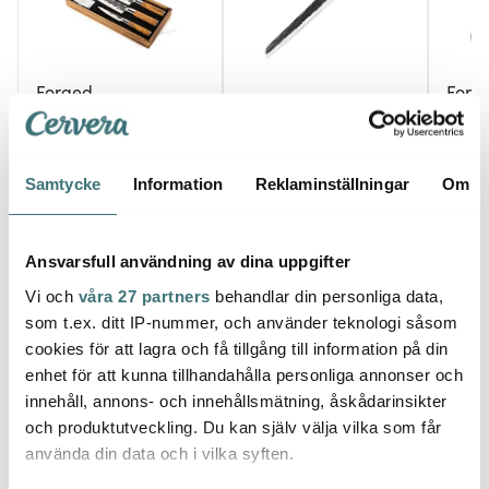
Forged
Forg
Forged
Knivset 3 delar
Santo
35/32/25 cm Olive
Brödkniv 35 cm Olive
Olive
2919 kr
1059 kr
1149 
Samtycke
Information
Reklaminställningar
Om
I lager
I lager
I la
Ansvarsfull användning av dina uppgifter
Vi och
våra 27 partners
behandlar din personliga data,
som t.ex. ditt IP-nummer, och använder teknologi såsom
cookies för att lagra och få tillgång till information på din
Låt dig inspireras av våra kunder
enhet för att kunna tillhandahålla personliga annonser och
innehåll, annons- och innehållsmätning, åskådarinsikter
och produktutveckling. Du kan själv välja vilka som får
använda din data och i vilka syften.