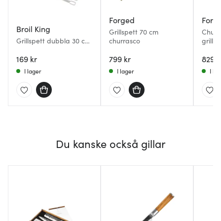
Forged
Forg
Broil King
Grillspett 70 cm
Churr
Grillspett dubbla 30 cm
churrasco
grills
4-pack rostfritt stål
stål/o
169 kr
799 kr
829 k
I lager
I lager
I la
Du kanske också gillar