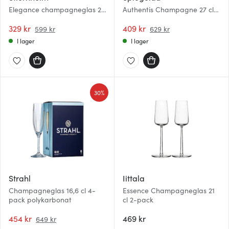
Elegance champagneglas 29
Authentis Champagne 27 cl
cl 2-pack klar
4-pack
329 kr
409 kr
599 kr
629 kr
I lager
I lager
30%
Strahl
Iittala
Champagneglas 16,6 cl 4-
Essence Champagneglas 21
pack polykarbonat
cl 2-pack
454 kr
469 kr
649 kr