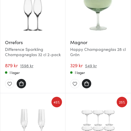
Orrefors
Magnor
Difference Sparkling
Happy Champagneglas 28 cl
Champagneglas 32 cl 2-pack
Grön
879 kr
329 kr
1598 kr
549 kr
I lager
I lager
45%
25%