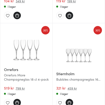
104 kr
119 kr
349 kr
199 kr
I lager
I lager
35%
30%
Orrefors
Stiernholm
Orrefors More
Champagneglas 18 cl 4-pack
Bubbles champagneglas 16
cl 6-pack klar
519 kr
321 kr
799 kr
459 kr
I lager
I lager