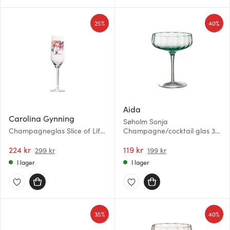
25%
40%
Aida
Carolina Gynning
Søholm Sonja
Champagneglas Slice of Life
Champagne/cocktail glas 30
30 cl
cl Grön
224 kr
119 kr
299 kr
199 kr
I lager
I lager
35%
40%