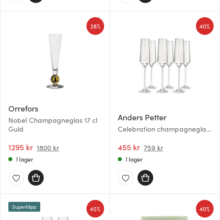
28%
40%
Orrefors
Anders Petter
Nobel Champagneglas 17 cl
Guld
Celebration champagneglas
19 cl 6-pack klar
1295 kr
455 kr
1800 kr
759 kr
I lager
I lager
Superklipp
45%
40%