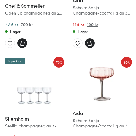
Aida
Chef & Sommelier
Søholm Sonja
Open up champagneglas 20
Champagne/cocktail glas 30
cl 6-pack
cl Soft pink
479 kr
119 kr
799 kr
199 kr
I lager
I lager
Superklipp
70%
40%
Aida
Stiernholm
Søholm Sonja
Sevilla champagneglas 4-
Champagne/cocktail glas 30
pack 29 cl klar
cl Peach