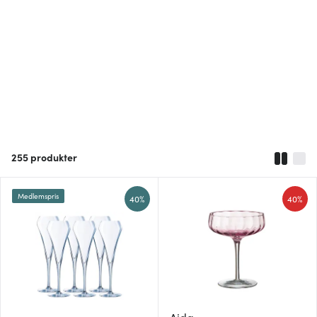
255
produkter
Medlemspris
40%
40%