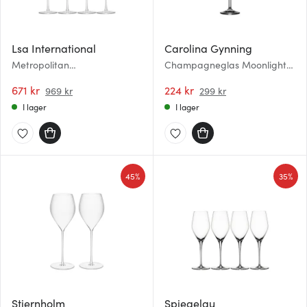
Lsa International
Carolina Gynning
Metropolitan
Champagneglas Moonlight
champagneglas 23 cl 4-pack
Queen 30 cl Rosa
671 kr
224 kr
969 kr
299 kr
I lager
I lager
45%
35%
Stiernholm
Spiegelau