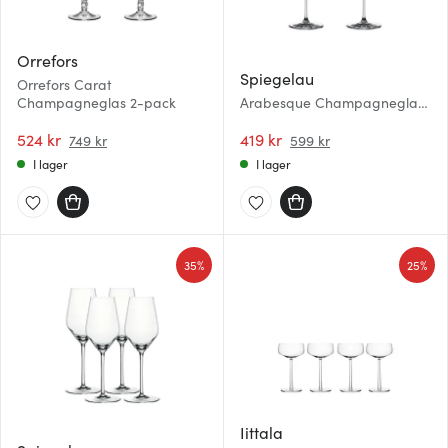
Orrefors
Spiegelau
Orrefors Carat
Champagneglas 2-pack
Arabesque Champagneglas
30 cl 2-pack
524 kr
419 kr
749 kr
599 kr
I lager
I lager
35%
25%
Iittala