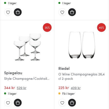
I lager
I lager
35%
45%
Riedel
Spiegelau
O Wine Champagneglas 26,4
Style Champagne/Cocktail
cl 2-pack
29 cl 4-pack
344 kr
225 kr
529 kr
409 kr
I lager
Få i lager