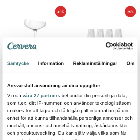
40%
25%
Samtycke
Information
Reklaminställningar
Om
Eva Solo
Spiegelau
Champagne Coupe 20 cl
LifeStyle Champagne 31 cl 4-
pack
Ansvarsfull användning av dina uppgifter
239 kr
412 kr
399 kr
549 kr
Vi och
våra 27 partners
behandlar din personliga data,
I lager
I lager
som t.ex. ditt IP-nummer, och använder teknologi såsom
cookies för att lagra och få tillgång till information på din
enhet för att kunna tillhandahålla personliga annonser och
innehåll, annons- och innehållsmätning, åskådarinsikter
30%
31%
och produktutveckling. Du kan själv välja vilka som får