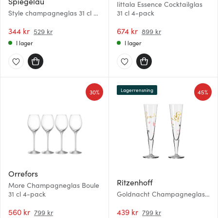
Spiegelau
Iittala Essence Cocktailglas
Style champagneglas 31 cl 4-
31 cl 4-pack
pack klar
344 kr
674 kr
529 kr
899 kr
I lager
I lager
Lagerrensning
30%
45%
Orrefors
Ritzenhoff
More Champagneglas Boule
31 cl 4-pack
Goldnacht Champagneglas
Hearts 2-pack Guld
560 kr
439 kr
799 kr
799 kr