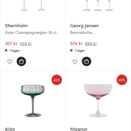
Stiernholm
Georg Jensen
Viola Champagneglas 19 cl
Bernadotte
2-pack
champagnecoupeglas 20 cl
307 kr
6-pack kristall
674 kr
559 kr
899 kr
I lager
I lager
40%
40%
Aida
Magnor