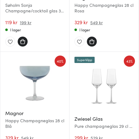
Søholm Sonja
Happy Champagneglas 28 cl
Champagne/cocktail glas 30
Rosa
cl Petrol blue
119 kr
329 kr
199 kr
549 kr
I lager
I lager
Superklipp
40%
43%
Magnor
Zwiesel Glas
Happy Champagneglas 28 cl
Blå
Pure champagneglas 29 cl 2-
pack klar
329 kr
299 kr
549 kr
529 kr