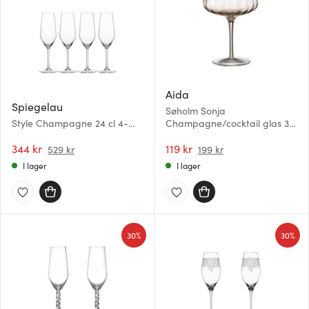
Aida
Spiegelau
Søholm Sonja
Style Champagne 24 cl 4-
Champagne/cocktail glas 30
pack
cl Sand
344 kr
119 kr
529 kr
199 kr
I lager
I lager
30%
30%