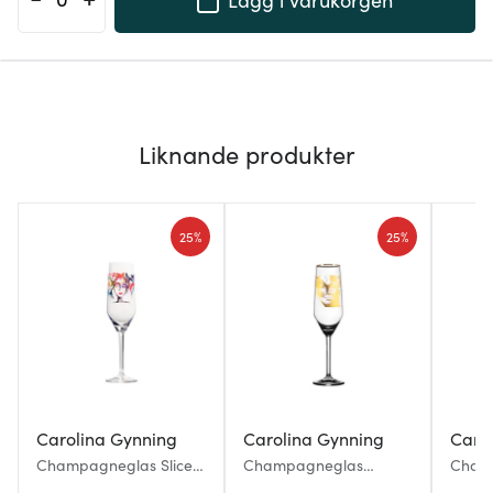
Liknande produkter
25%
25%
Carolina Gynning
Carolina Gynning
Caro
Champagneglas Slice
Champagneglas
Champ
of Life 30 cl
Golden Butterfly 30 cl
of Lif