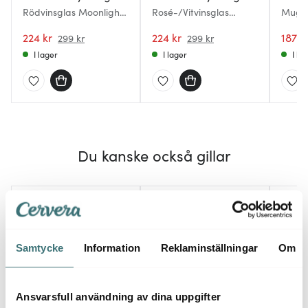
Rödvinsglas Moonlight
Rosé-/Vitvinsglas
Mugg 
Queen 75 cl Rosa
Moonlight Queen 40 cl
Queen
224 kr
Rosa
224 kr
187 k
299 kr
299 kr
I lager
I lager
I la
Du kanske också gillar
25%
20%
Samtycke
Information
Reklaminställningar
Om
Ansvarsfull användning av dina uppgifter