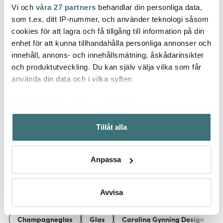
Vi och
våra 27 partners
behandlar din personliga data,
Carolina Gynning
Stiernholm
Pictu
som t.ex. ditt IP-nummer, och använder teknologi såsom
Carolina Gynning Rosé
Drink Collection
Exame
cookies för att lagra och få tillgång till information på din
Golden Butterfly 40 cl
champagnestopp svart
enhet för att kunna tillhandahålla personliga annonser och
224 kr
87 kr
39 kr
299 kr
109 kr
innehåll, annons- och innehållsmätning, åskådarinsikter
I lager
I lager
I la
och produktutveckling. Du kan själv välja vilka som får
använda din data och i vilka syften.
Med din tillåtelse skulle vi även vilja:
Samla in information om din geografiska plats som
Tillåt alla
kan ha en noggrannhet på upp till flera meter
Låt dig inspireras av våra kunder
Identifiera din enhet genom att aktivt skanna den för
specifika kännetecken (fingeravtryck)
Anpassa
Ta reda på mer om hur dina personliga uppgifter
behandlas och ställ in dina preferenser i
detaljsektionen
.
Relaterade sidor
Du kan ändra eller dra tillbaka ditt samtycke när som
Avvisa
helst från cookie-förklaringen.
Champagneglas
Glas
Carolina Gynning Design