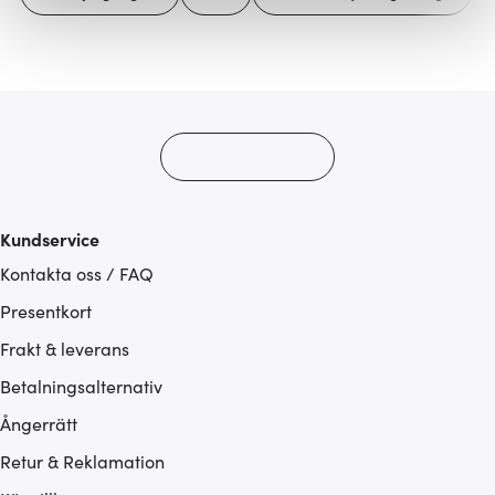
Vi använder cookies för att innehållet och annonserna
ska anpassas efter det som vi tror att du tycker om. Det
gör också att vi kan analysera vår trafik och göra
hemsidan ännu bättre. Du bestämmer själv vilka cookies
som du vill dela med dig av.
Kundservice
Kontakta oss / FAQ
Presentkort
Frakt & leverans
Betalningsalternativ
Ångerrätt
Retur & Reklamation