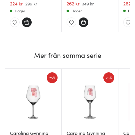
224 kr
Guld
262 kr
262 k
299 kr
349 kr
I lager
I lager
I la
Mer från samma serie
25%
25%
Carolina Gynning
Carolina Gynning
Caro