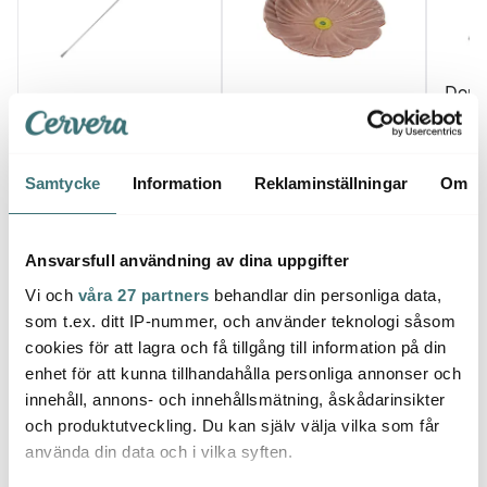
Dorr
Anders Petter
Bordallo Pinheiro
Champ
Steel Essentials
Wild Flower fat 40 cm
luftpu
Potatissticka 15,5 cm
rosa
stål/svart
39 kr
479 kr
62 kr
1599 kr
Samtycke
Information
Reklaminställningar
Om
I lager
I lager
I la
Ansvarsfull användning av dina uppgifter
Vi och
våra 27 partners
behandlar din personliga data,
som t.ex. ditt IP-nummer, och använder teknologi såsom
cookies för att lagra och få tillgång till information på din
Låt dig inspireras av våra kunder
enhet för att kunna tillhandahålla personliga annonser och
innehåll, annons- och innehållsmätning, åskådarinsikter
och produktutveckling. Du kan själv välja vilka som får
använda din data och i vilka syften.