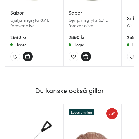
Sabor
Sabor
Sabo
Gjutjärnsgryta 6,7 L
Gjutjärnsgryta 5,7 L
forever olive
forever olive
Gjutjä
2990 kr
2890 kr
2590 
I lager
I lager
I la
Du kanske också gillar
Lagerrensning
70%