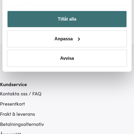
Relaterade sidor
Med din tillåtelse skulle vi även vilja:
Samla in information om din geografiska plats som
Gjutjärnsgrytor
Sabor
Tillåt alla
kan ha en noggrannhet på upp till flera meter
Identifiera din enhet genom att aktivt skanna den för
specifika kännetecken (fingeravtryck)
Anpassa
Ta reda på mer om hur dina personliga uppgifter
behandlas och ställ in dina preferenser i
detaljsektionen
.
Du kan ändra eller dra tillbaka ditt samtycke när som
Avvisa
helst från cookie-förklaringen.
Vi använder cookies för att innehållet och annonserna
Kundservice
ska anpassas efter det som vi tror att du tycker om. Det
Kontakta oss / FAQ
gör också att vi kan analysera vår trafik och göra
hemsidan ännu bättre. Du bestämmer själv vilka cookies
Presentkort
som du vill dela med dig av.
Frakt & leverans
Betalningsalternativ