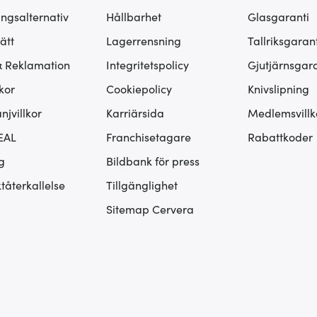
ingsalternativ
Hållbarhet
Glasgaranti
ätt
Lagerrensning
Tallriksgarant
& Reklamation
Integritetspolicy
Gjutjärnsgara
kor
Cookiepolicy
Knivslipning
jvillkor
Karriärsida
Medlemsvillk
EAL
Franchisetagare
Rabattkoder
g
Bildbank för press
tåterkallelse
Tillgänglighet
Sitemap Cervera