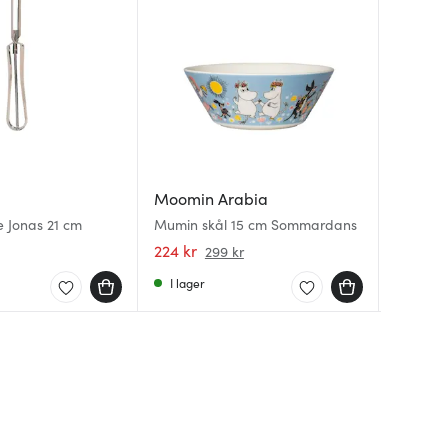
Moomin Arabia
Moomin
Moomin
e Jonas 21 cm
Mumin skål 15 cm Sommardans
Muminmu
Mumin s
år
beige
224 kr
279 kr
299 kr
299 kr
I lager
I lager
I lager