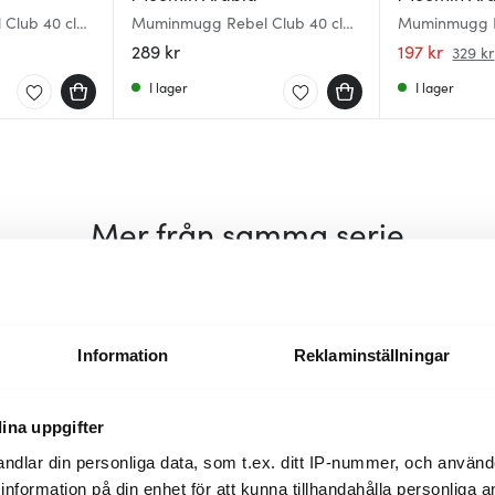
Club 40 cl
Muminmugg Rebel Club 40 cl
Muminmugg R
Party Queue
30 cl Sommar
289 kr
197 kr
329 kr
I lager
I lager
Mer från samma serie
Nyhet
Nyhet
Information
Reklaminställningar
ina uppgifter
ndlar din personliga data, som t.ex. ditt IP-nummer, och använ
ill information på din enhet för att kunna tillhandahålla personliga