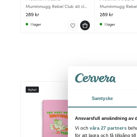
Muminmugg Rebel Club 40 cl
Muminmugg Rebel 
Rebel Club
Talk it all Out
289 kr
289 kr
I lager
I lager
Nyhet
Nyhet
Samtycke
Ansvarsfull användning av d
Vi och
våra 27 partners
beha
för att lagra och få tillgång t