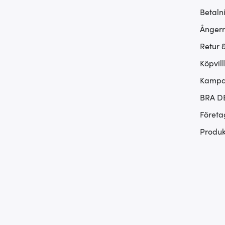
Betaln
Ångerr
Retur 
Köpvill
Kampan
BRA D
Företa
Produk