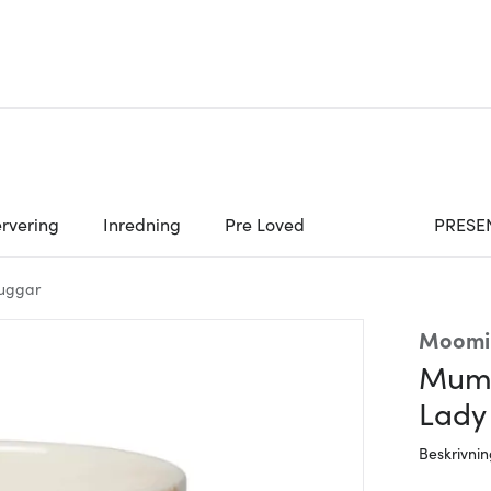
rvering
Inredning
Pre Loved
PRESE
uggar
Moomi
Mumi
Lady
Beskrivni