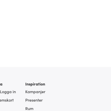
ra
Inspiration
 Logga in
Kampanjer
lemskort
Presenter
Rum