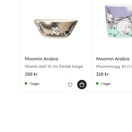
Moomin Arabia
Moomin Arabia
Mumin skål 15 cm Kärlek beige
Muminmugg 30 cl 
stranden Sommar 
299 kr
329 kr
I lager
I lager