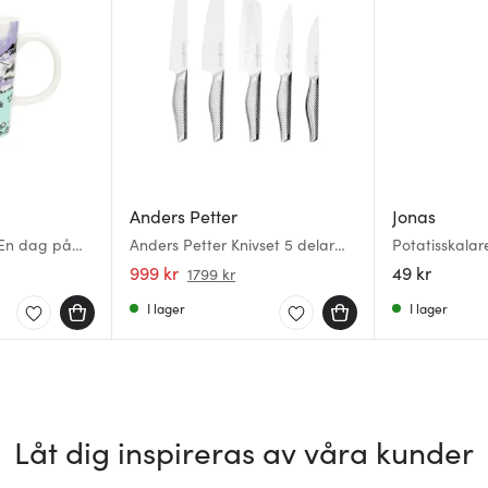
Anders Petter
Jonas
En dag på
Anders Petter Knivset 5 delar
Potatisskalar
2025
Rostfritt stål
999 kr
49 kr
1799 kr
I lager
I lager
Låt dig inspireras av våra kunder