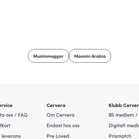
Muminmuggar
Moomin Arabia
rvice
Cervera
Klubb Cerve
ta oss / FAQ
Om Cervera
Bli medlem /
tkort
Endast hos oss
Digitalt med
& leverans
Pre Loved
Prismatch