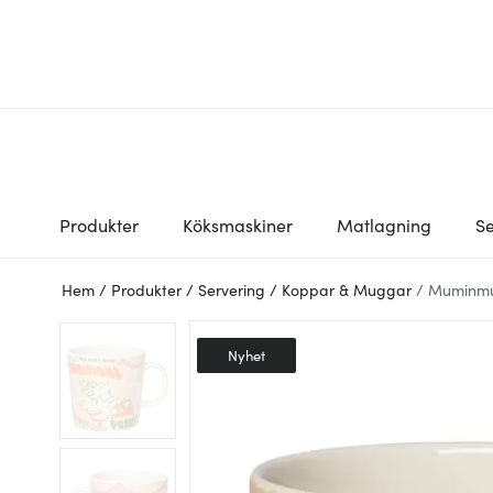
Produkter
Köksmaskiner
Matlagning
Se
Hem
/
Produkter
/
Servering
/
Koppar & Muggar
/
Muminm
Nyhet