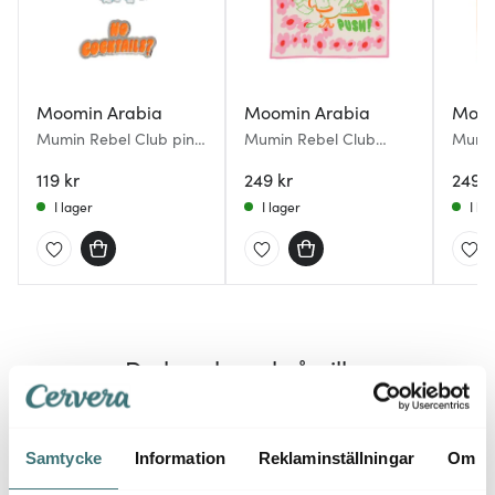
Moomin Arabia
Moomin Arabia
Moom
Mumin Rebel Club pins
Mumin Rebel Club
Mumin
2-pack Party Queue
scarf 55x55 cm Boss
scarf
119 kr
Lady
249 kr
Queu
249 k
I lager
I lager
I la
Du kanske också gillar
25%
25%
Samtycke
Information
Reklaminställningar
Om