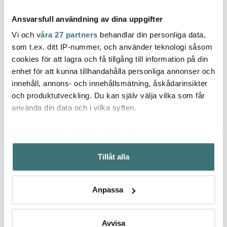
Ansvarsfull användning av dina uppgifter
Vi och
våra 27 partners
behandlar din personliga data,
som t.ex. ditt IP-nummer, och använder teknologi såsom
cookies för att lagra och få tillgång till information på din
enhet för att kunna tillhandahålla personliga annonser och
Moomin Arabia
Moomin Arabia
Moom
innehåll, annons- och innehållsmätning, åskådarinsikter
Muminmugg mini 3 cm
Mumin burk 0,7 L
Mumin
Sommardans
Sommardans
dag p
och produktutveckling. Du kan själv välja vilka som får
82 kr
374 kr
Somm
329 k
109 kr
499 kr
använda din data och i vilka syften.
I lager
I lager
I la
Med din tillåtelse skulle vi även vilja:
Samla in information om din geografiska plats som
Tillåt alla
kan ha en noggrannhet på upp till flera meter
Identifiera din enhet genom att aktivt skanna den för
specifika kännetecken (fingeravtryck)
Låt dig inspireras av våra kunder
Anpassa
Ta reda på mer om hur dina personliga uppgifter
behandlas och ställ in dina preferenser i
detaljsektionen
.
Du kan ändra eller dra tillbaka ditt samtycke när som
Avvisa