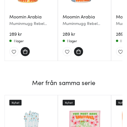
Moomin Arabia
Moomin Arabia
Moom
Muminmugg Rebel
Muminmugg Rebel
Mumi
Club 40 cl Rebel Club
Club 40 cl Party Queue
Club 
289 kr
289 kr
289 k
I lager
I lager
I la
Mer från samma serie
Nyhet
Nyhet
Nyhet