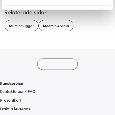
helst från cookie-förklaringen.
Relaterade sidor
Vi använder cookies för att innehållet och annonserna
ska anpassas efter det som vi tror att du tycker om. Det
Muminmuggar
Moomin Arabia
gör också att vi kan analysera vår trafik och göra
hemsidan ännu bättre. Du bestämmer själv vilka cookies
som du vill dela med dig av.
Kundservice
Kontakta oss / FAQ
Presentkort
Frakt & leverans