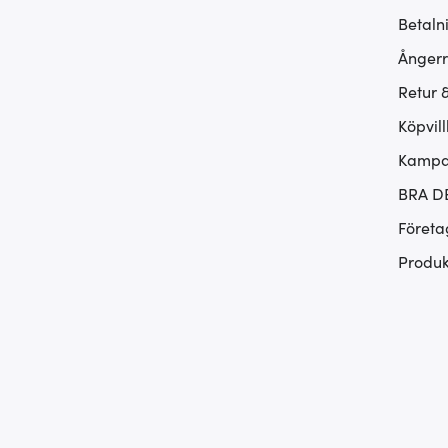
Betaln
Ångerr
Retur 
Köpvill
Kampan
BRA D
Företa
Produk