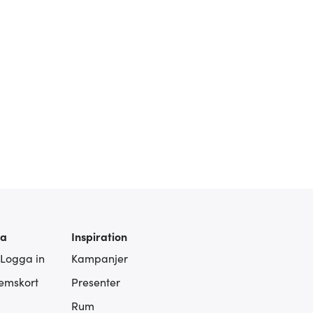
ra
Inspiration
 Logga in
Kampanjer
lemskort
Presenter
Rum