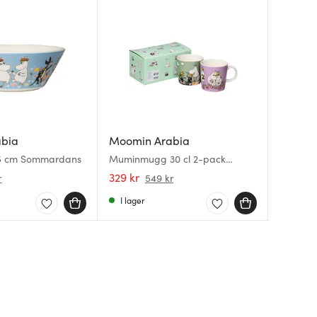
abia
Moomin Arabia
Moomin
Moomin
15 cm Sommardans
Muminmugg 30 cl 2-pack
Muminmu
Muminm
Förälskade och Omtanke
Sommar
329 kr
167 kr
321 kr
r
549 kr
I lager
I lager
I lager