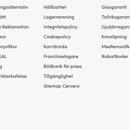
ingsalternativ
Hållbarhet
Glasgaranti
ätt
Lagerrensning
Tallriksgarant
& Reklamation
Integritetspolicy
Gjutjärnsgara
kor
Cookiepolicy
Knivslipning
jvillkor
Karriärsida
Medlemsvillk
EAL
Franchisetagare
Rabattkoder
g
Bildbank för press
tåterkallelse
Tillgänglighet
Sitemap Cervera