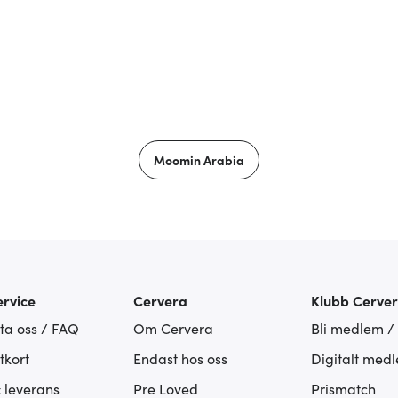
Moomin Arabia
rvice
Cervera
Klubb Cerve
ta oss / FAQ
Om Cervera
Bli medlem /
tkort
Endast hos oss
Digitalt med
& leverans
Pre Loved
Prismatch