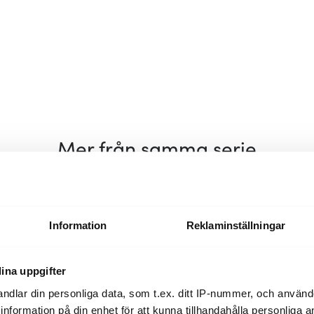
Mer från samma serie
Nyhet
Nyhet
Information
Reklaminställningar
ina uppgifter
ndlar din personliga data, som t.ex. ditt IP-nummer, och använ
ill information på din enhet för att kunna tillhandahålla personliga