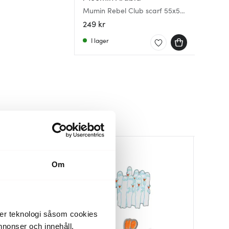
Mumin Rebel Club scarf 55x55
cm Party Queue
249 kr
I lager
Nyhet
Nyhet
Nyhet
Om
der teknologi såsom cookies
 annonser och innehåll,