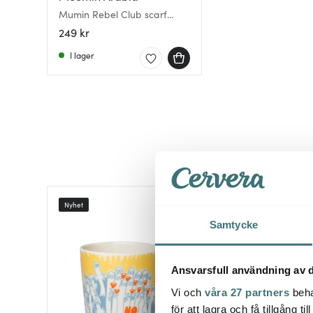
Mumin Rebel Club scarf
55x55 cm Party Queue
249 kr
I lager
Nyhet
Nyhet
Samtycke
Ansvarsfull användning av d
Vi och
våra 27 partners
beha
för att lagra och få tillgång t