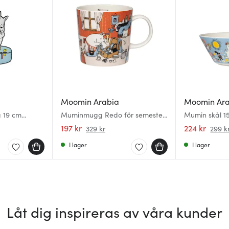
Moomin Arabia
Moomin Ar
 19 cm
Muminmugg Redo för semester
Mumin skål 
för semester
30 cl Sommar 2026
197 kr
224 kr
329 kr
299 k
I lager
I lager
Låt dig inspireras av våra kunder