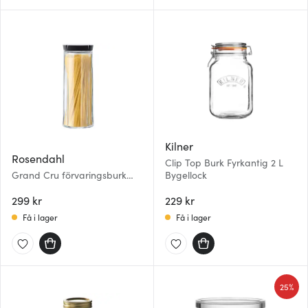
Kilner
Rosendahl
Clip Top Burk Fyrkantig 2 L
Grand Cru förvaringsburk
Bygellock
glas 2,0 L klar/svart
299 kr
229 kr
Få i lager
Få i lager
25%