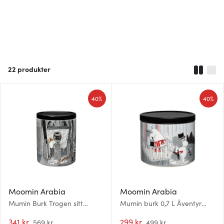
22
produkter
40%
40%
Moomin Arabia
Moomin Arabia
Mumin Burk Trogen sitt
Mumin burk 0,7 L Äventyr
ursprung 1,2 L
Flytten
341 kr
299 kr
569 kr
499 kr