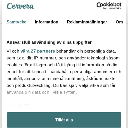
I lager
I lager
Samtycke
Information
Reklaminställningar
Om
Ansvarsfull användning av dina uppgifter
Vi och
våra 27 partners
behandlar din personliga data,
som t.ex. ditt IP-nummer, och använder teknologi såsom
cookies för att lagra och få tillgång till information på din
enhet för att kunna tillhandahålla personliga annonser och
innehåll, annons- och innehållsmätning, åskådarinsikter
Rig-tig
Royal Copenhagen
och produktutveckling. Du kan själv välja vilka som får
Store-It Förvaringsburk 1 L
Blue Fluted Mega Burk 33 cl 7
Light grey
använda din data och i vilka syften.
cm
1199 kr
289 kr
Med din tillåtelse skulle vi även vilja:
Få i lager
I lager
Samla in information om din geografiska plats som
Tillåt alla
kan ha en noggrannhet på upp till flera meter
Identifiera din enhet genom att aktivt skanna den för