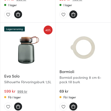
I lager
I lager
Lagerrensning
40%
Bormioli
Eva Solo
Bormioli packning 8 cm 6-
Silhouette Förvaringsburk 1,5L
pack till burk
599 kr
69 kr
999 kr
Få i lager
Få i lager