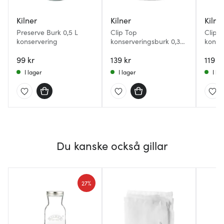
Kilner
Kilner
Kilne
Preserve Burk 0,5 L
Clip Top
Clip 
konservering
konserveringsburk 0,35
konse
L rund
L run
99 kr
139 kr
119 kr
I lager
I lager
I la
Du kanske också gillar
27%