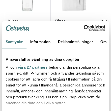
Kilner
Kilner
Klimc
Juice och Sås Flaska 1 L
Kilner Silduk Muslin
Hobnai
Klar
18x29,5 cm
Crysta
106 kr
89 kr
1349 
145 kr
Samtycke
Information
Reklaminställningar
Om
I lager
I lager
I la
Ansvarsfull användning av dina uppgifter
Vi och
våra 27 partners
behandlar din personliga data,
som t.ex. ditt IP-nummer, och använder teknologi såsom
cookies för att lagra och få tillgång till information på din
Låt dig inspireras av våra kunder
enhet för att kunna tillhandahålla personliga annonser och
innehåll, annons- och innehållsmätning, åskådarinsikter
och produktutveckling. Du kan själv välja vilka som får
använda din data och i vilka syften.