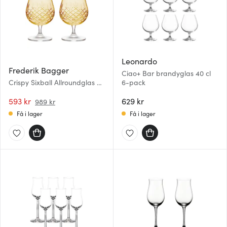
Leonardo
Frederik Bagger
Ciao+ Bar brandyglas 40 cl
Crispy Sixball Allroundglas 40
6-pack
cl 2-pack Citrine
593 kr
629 kr
989 kr
Få i lager
Få i lager