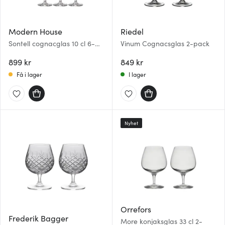
Modern House
Riedel
Sontell cognacglas 10 cl 6-
Vinum Cognacsglas 2-pack
Pack
899 kr
849 kr
Få i lager
I lager
Nyhet
Orrefors
Frederik Bagger
More konjaksglas 33 cl 2-