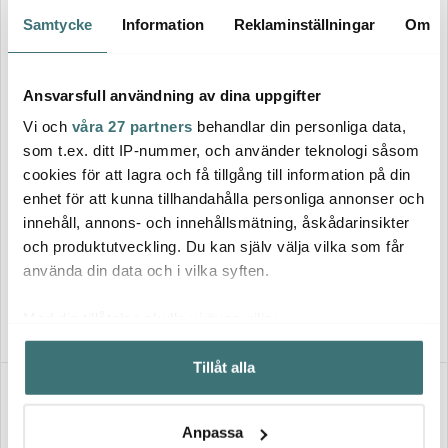
Lagerrensning
40%
Samtycke
Information
Reklaminställningar
Om
Ansvarsfull användning av dina uppgifter
Vi och
våra 27 partners
behandlar din personliga data,
som t.ex. ditt IP-nummer, och använder teknologi såsom
cookies för att lagra och få tillgång till information på din
enhet för att kunna tillhandahålla personliga annonser och
Holmegaard
Frederik Bagger
innehåll, annons- och innehållsmätning, åskådarinsikter
Perfection Cognacskupa 36
Crispy Sixball Allroundglas 40
och produktutveckling. Du kan själv välja vilka som får
cl
cl 2-pack Copal
179 kr
593 kr
989 kr
använda din data och i vilka syften.
I lager
Få i lager
Med din tillåtelse skulle vi även vilja:
Samla in information om din geografiska plats som
Tillåt alla
kan ha en noggrannhet på upp till flera meter
Identifiera din enhet genom att aktivt skanna den för
specifika kännetecken (fingeravtryck)
Anpassa
Ta reda på mer om hur dina personliga uppgifter