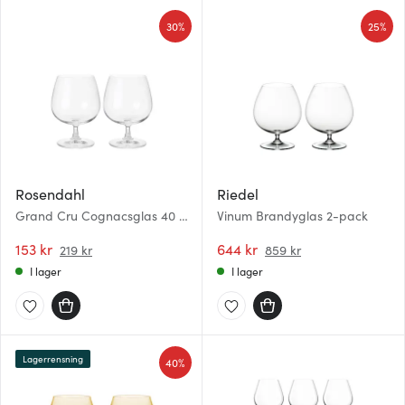
30%
25%
Rosendahl
Riedel
Grand Cru Cognacsglas 40 cl
Vinum Brandyglas 2-pack
2-pack
153 kr
644 kr
219 kr
859 kr
I lager
I lager
Lagerrensning
40%