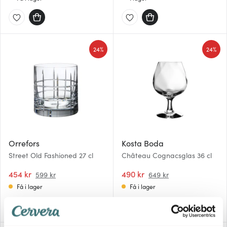
24%
24%
Orrefors
Kosta Boda
Street Old Fashioned 27 cl
Château Cognacsglas 36 cl
454 kr
490 kr
599 kr
649 kr
Få i lager
Få i lager