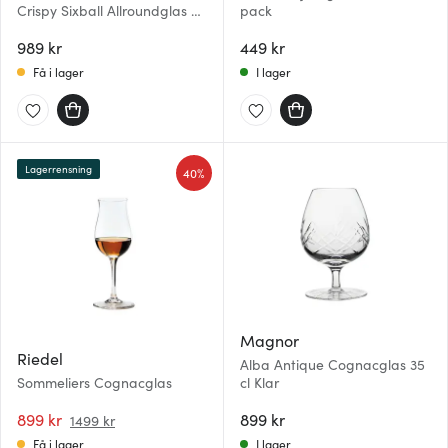
Crispy Sixball Allroundglas 40
pack
cl 2-pack Dark
989 kr
449 kr
Få i lager
I lager
Lagerrensning
40%
Magnor
Riedel
Alba Antique Cognacglas 35
Sommeliers Cognacglas
cl Klar
899 kr
899 kr
1499 kr
Få i lager
I lager