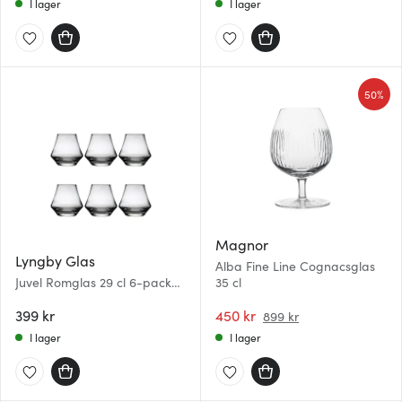
I lager
I lager
50%
Magnor
Lyngby Glas
Alba Fine Line Cognacsglas
Juvel Romglas 29 cl 6-pack
35 cl
Klar
399 kr
450 kr
899 kr
I lager
I lager