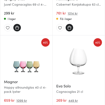
Juvel Cognacsglas 69 cl 4-
Cabernet Konjakskupa 63 cl
pack Klar
6-Pack Klar
299 kr
761 kr
1014 kr
I lager
Få i lager
40%
40%
Magnor
Eva Solo
Happy allroundglas 40 cl 4-
pack lyster
Cognacsglas 21 cl
659 kr
269 kr
1099 kr
449 kr