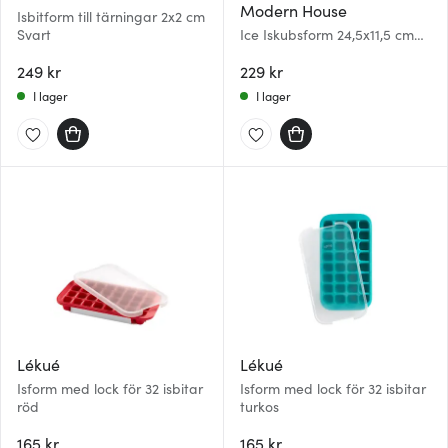
Modern House
Isbitform till tärningar 2x2 cm
Svart
Ice Iskubsform 24,5x11,5 cm
Grå
249 kr
229 kr
I lager
I lager
Lékué
Lékué
Isform med lock för 32 isbitar
Isform med lock för 32 isbitar
röd
turkos
165 kr
165 kr