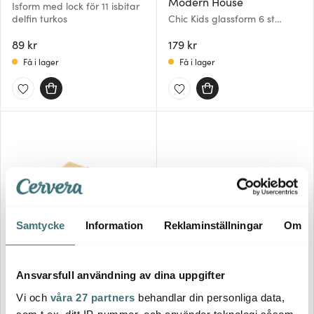
Modern House
Isform med lock för 11 isbitar
delfin turkos
Chic Kids glassform 6 st
sexkantig multi
89 kr
179 kr
Få i lager
Få i lager
Samtycke
Information
Reklaminställningar
Om
Silikomart
Barkonsult
Ansvarsfull användning av dina uppgifter
Träpinnar för glass 11,3x1 cm
Isform Runda isklot 6 cm
100-pack
Vi och
våra 27 partners
behandlar din personliga data,
49 kr
119 kr
som t.ex. ditt IP-nummer, och använder teknologi såsom