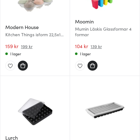
Moomin
Modern House
Mumin Läskis Glassformar 4
Kitchen Things isform 22,5x15
formar
cm klar/multi
159 kr
104 kr
199 kr
139 kr
I lager
I lager
Lurch