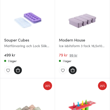
Souper Cubes
Modern House
Matförvaring och Lock Silikon
Ice isbitsform 3 fack 16,5x10
Cookie-tray 10x25 ml 2-pack
cm lila
Lila
499 kr
79 kr
99 kr
I lager
I lager
20%
25%