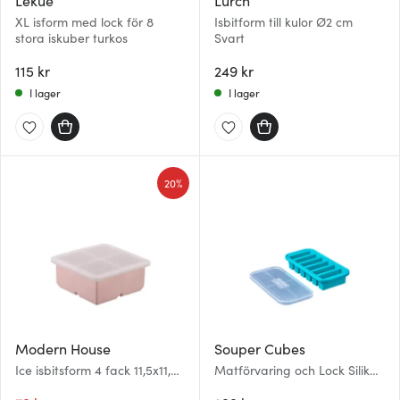
Lékué
Lurch
XL isform med lock för 8
Isbitform till kulor Ø2 cm
stora iskuber turkos
Svart
115 kr
249 kr
I lager
I lager
20%
Modern House
Souper Cubes
Ice isbitsform 4 fack 11,5x11,5
Matförvaring och Lock Silikon
cm rosa
Half-cup 6x125 ml Blå