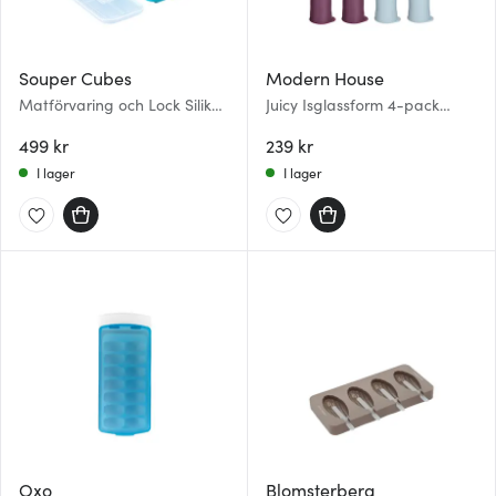
Souper Cubes
Modern House
Matförvaring och Lock Silikon
Juicy Isglassform 4-pack
Matsked 10x30 ml 2-pack Blå
Lila/Isblå
499 kr
239 kr
I lager
I lager
Oxo
Blomsterberg