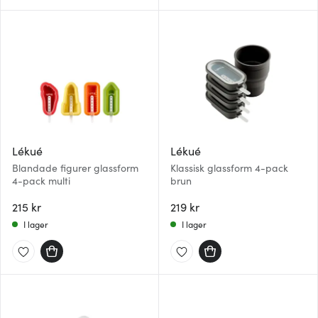
Lékué
Lékué
Blandade figurer glassform
Klassisk glassform 4-pack
4-pack multi
brun
215 kr
219 kr
I lager
I lager