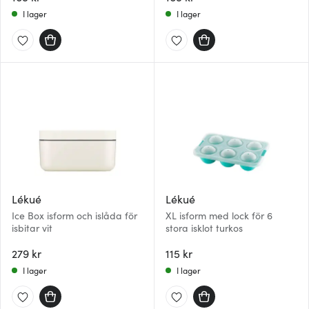
I lager
I lager
Lékué
Lékué
Ice Box isform och islåda för
XL isform med lock för 6
isbitar vit
stora isklot turkos
279 kr
115 kr
I lager
I lager