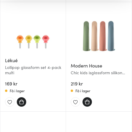
gör också att vi kan analysera vår trafik och göra
hemsidan ännu bättre. Du bestämmer själv vilka cookies
som du vill dela med dig av.
Lékué
Modern House
Lollipop glassform set 4-pack
multi
Chic kids isglassform silikon
4-pack multi
169 kr
219 kr
Få i lager
Få i lager