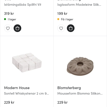
Istärningslåda Spillfri Vit
Isglassform Madeleine Silikon
4-pack Latte
319 kr
199 kr
I lager
Få i lager
Modern House
Blomsterberg
Sontell Whiskystenar 2 cm 9-
Mousseform Blomma Silikon
pack Vit
20x3,8 cm Latte
229 kr
229 kr