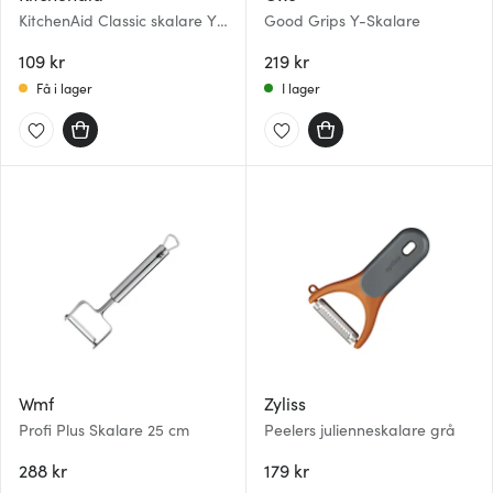
KitchenAid Classic skalare Y-
Good Grips Y-Skalare
formad 18 cm porcelain white
109 kr
219 kr
Få i lager
I lager
Wmf
Zyliss
Profi Plus Skalare 25 cm
Peelers julienneskalare grå
288 kr
179 kr