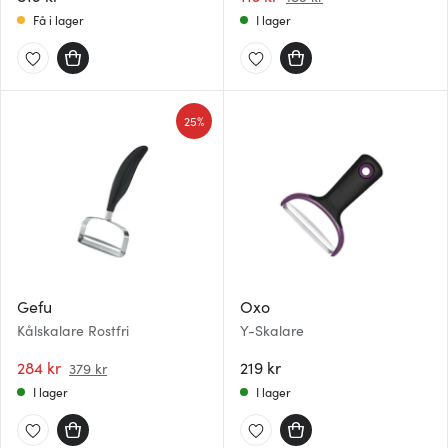
Få i lager
I lager
25%
Gefu
Oxo
Kålskalare Rostfri
Y-Skalare
284 kr
219 kr
379 kr
I lager
I lager