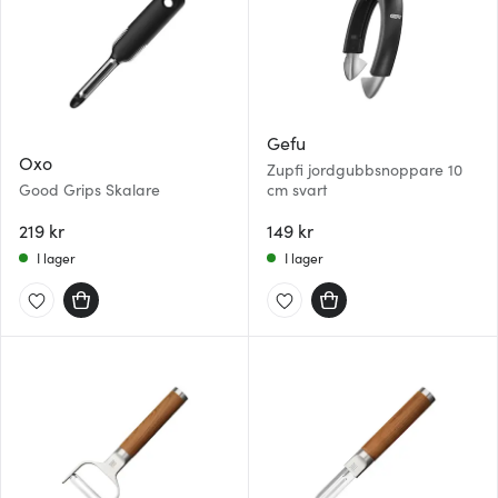
Gefu
Oxo
Zupfi jordgubbsnoppare 10
Good Grips Skalare
cm svart
219 kr
149 kr
I lager
I lager