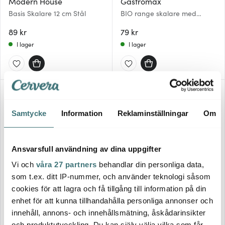
Modern House
Gastromax
Basis Skalare 12 cm Stål
BIO range skalare med
rörligt blad 19 cm linne
89 kr
79 kr
I lager
I lager
Samtycke
Information
Reklaminställningar
Om
Ansvarsfull användning av dina uppgifter
Vi och
våra 27 partners
behandlar din personliga data,
som t.ex. ditt IP-nummer, och använder teknologi såsom
Kockums Jernverk
Satake
cookies för att lagra och få tillgång till information på din
Potatisskalare med
Skalare 13 cm stål
enhet för att kunna tillhandahålla personliga annonser och
trähandtag 15,5 cm
innehåll, annons- och innehållsmätning, åskådarinsikter
99 kr
179 kr
och produktutveckling. Du kan själv välja vilka som får