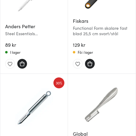
Fiskars
Anders Petter
Functional Form skalare fast
Steel Essentials
blad 25,5 cm svart/stål
potatisskalare 20 cm stål
89 kr
129 kr
I lager
Få i lager
30%
Global