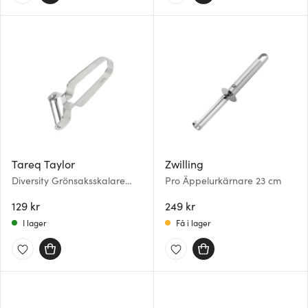
Tareq Taylor
Zwilling
Diversity Grönsaksskalare
Pro Äppelurkärnare 23 cm
12,5 x 6 cm Stål
129 kr
249 kr
I lager
Få i lager