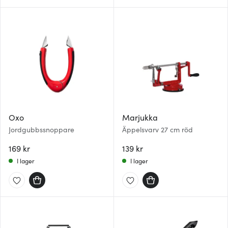
Oxo
Marjukka
Jordgubbssnoppare
Äppelsvarv 27 cm röd
169 kr
139 kr
I lager
I lager