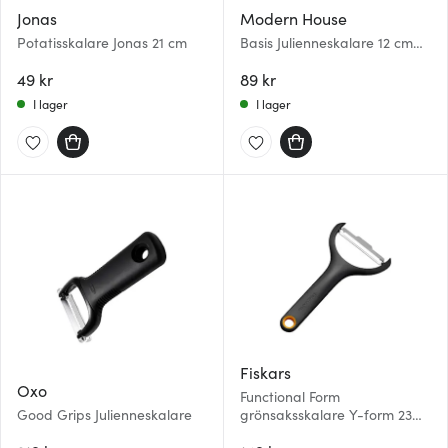
Jonas
Modern House
Potatisskalare Jonas 21 cm
Basis Julienneskalare 12 cm
Stål
49 kr
89 kr
I lager
I lager
Fiskars
Oxo
Functional Form
Good Grips Julienneskalare
grönsaksskalare Y-form 23
cm svart/rostfritt stål