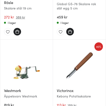
Rösle
Global GS-76 Skalare rak
Skalare stål 19 cm
slät egg 5 cm
272 kr
459 kr
389 kr
I lager
I lager
40%
Westmark
Victorinox
Äppelsvarv Westmark
Kebony Potatisskalare
819 kr
113 kr
189 kr