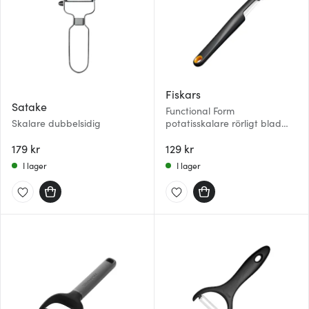
Fiskars
Satake
Functional Form
Skalare dubbelsidig
potatisskalare rörligt blad
25,5 cm svart/stål
179 kr
129 kr
I lager
I lager