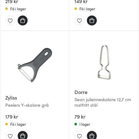
219 kr
149 kr
Få i lager
Få i lager
Dorre
Zyliss
Sean julienneskalare 12,7 cm
Peelers Y-skalare grå
rostfritt stål
179 kr
79 kr
Få i lager
I lager