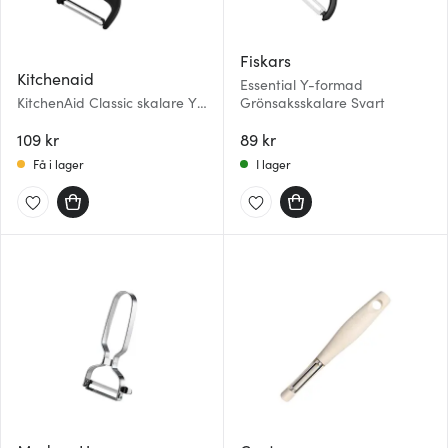
Fiskars
Kitchenaid
Essential Y-formad
KitchenAid Classic skalare Y-
Grönsaksskalare Svart
formad 18 cm charcoal grey
109 kr
89 kr
Få i lager
I lager