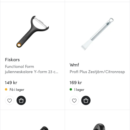
Fiskars
Wmf
Functional Form
julienneskalare Y-form 23 cm
Profi Plus Zestjärn/Citronrasp
svart/rostfritt stål
149 kr
169 kr
Få i lager
I lager