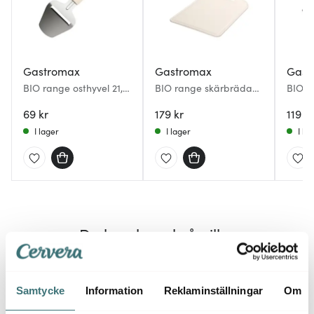
Gastromax
Gastromax
Gast
BIO range osthyvel 21,5
BIO range skärbräda
BIO r
cm linne
35x25 cm linne
26 cm
69 kr
179 kr
119 kr
I lager
I lager
I la
Du kanske också gillar
25%
Samtycke
Information
Reklaminställningar
Om