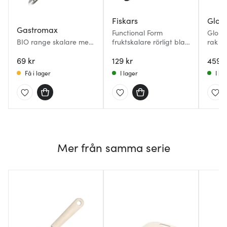
Fiskars
Glob
Gastromax
Functional Form
Globa
BIO range skalare med
fruktskalare rörligt blad
rak s
fast blad 18,5 cm linne
25,5 cm svart/stål
69 kr
129 kr
459 k
Få i lager
I lager
I la
Mer från samma serie