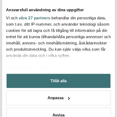
Ansvarsfull användning av dina uppgifter
Vi och
våra 27 partners
behandlar din personliga data,
som t.ex. ditt IP-nummer, och använder teknologi såsom
cookies för att lagra och få tillgång till information på din
Mingle
Aida
enhet för att kunna tillhandahålla personliga annonser och
Maku 
Kökstermometer digital
Raw Teak Skärbräda
innehåll, annons- och innehållsmätning, åskådarinsikter
Svart
Set 2 delar
Ballon
med b
och produktutveckling. Du kan själv välja vilka som får
209 kr
729 kr
69 kr
279 kr
använda din data och i vilka syften.
I lager
I lager
I la
Med din tillåtelse skulle vi även vilja:
Samla in information om din geografiska plats som
Tillåt alla
kan ha en noggrannhet på upp till flera meter
Identifiera din enhet genom att aktivt skanna den för
specifika kännetecken (fingeravtryck)
Låt dig inspireras av våra kunder
Anpassa
Ta reda på mer om hur dina personliga uppgifter
behandlas och ställ in dina preferenser i
detaljsektionen
.
Du kan ändra eller dra tillbaka ditt samtycke när som
Avvisa