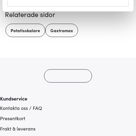
helst från cookie-förklaringen.
Relaterade sidor
Vi använder cookies för att innehållet och annonserna
ska anpassas efter det som vi tror att du tycker om. Det
Potatisskalare
Gastromax
gör också att vi kan analysera vår trafik och göra
hemsidan ännu bättre. Du bestämmer själv vilka cookies
som du vill dela med dig av.
Kundservice
Kontakta oss / FAQ
Presentkort
Frakt & leverans