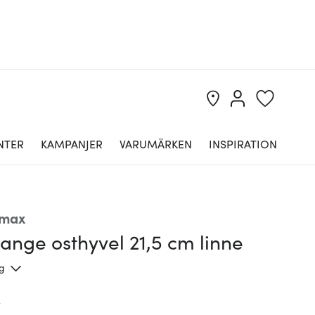
NTER
KAMPANJER
VARUMÄRKEN
INSPIRATION
omax
ange osthyvel 21,5 cm linne
ng
r