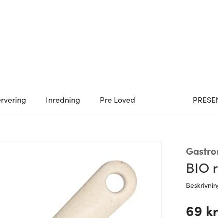
rvering
Inredning
Pre Loved
PRESE
Gastr
BIO r
Beskrivni
69 k