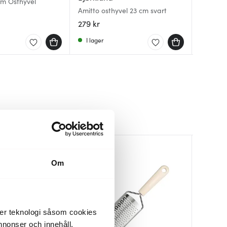
rm Osthyvel
Fiskars 
Amitto osthyvel 23 cm svart
Svart
Steel Es
cm stål
279 kr
119 kr
119 kr
I lager
I lager
I lager
Om
der teknologi såsom cookies
 annonser och innehåll,