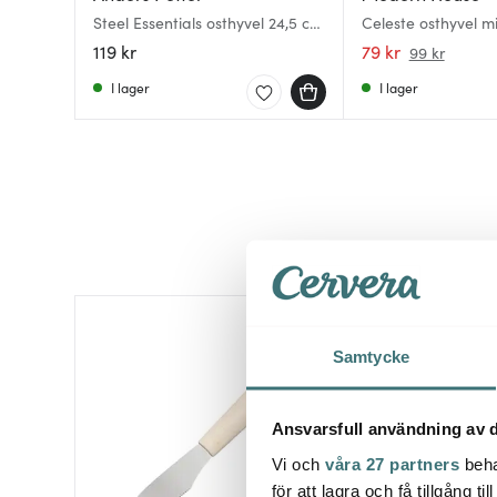
Steel Essentials osthyvel 24,5 cm
Celeste osthyvel mi
stål
stål/trä
119 kr
79 kr
99 kr
I lager
I lager
Samtycke
Ansvarsfull användning av d
Vi och
våra 27 partners
beha
för att lagra och få tillgång t