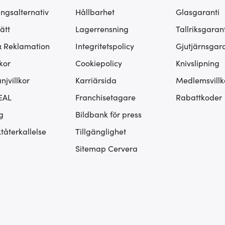
ingsalternativ
Hållbarhet
Glasgaranti
ätt
Lagerrensning
Tallriksgarant
& Reklamation
Integritetspolicy
Gjutjärnsgara
kor
Cookiepolicy
Knivslipning
jvillkor
Karriärsida
Medlemsvillk
EAL
Franchisetagare
Rabattkoder
g
Bildbank för press
tåterkallelse
Tillgänglighet
Sitemap Cervera