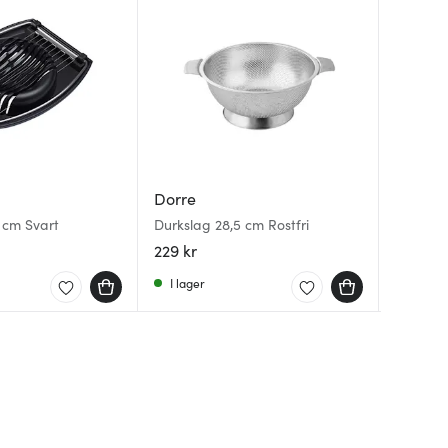
Dorre
Dorre
Jonas
Rubi ri
 cm Svart
Durkslag 28,5 cm Rostfri
cm
Potatiss
229 kr
139 kr
49 kr
I lager
I lager
I lager