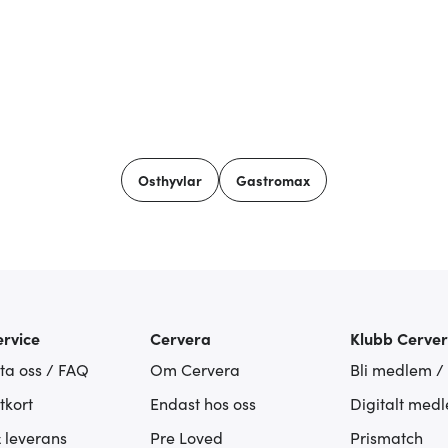
Osthyvlar
Gastromax
rvice
Cervera
Klubb Cerve
ta oss / FAQ
Om Cervera
Bli medlem /
tkort
Endast hos oss
Digitalt med
& leverans
Pre Loved
Prismatch