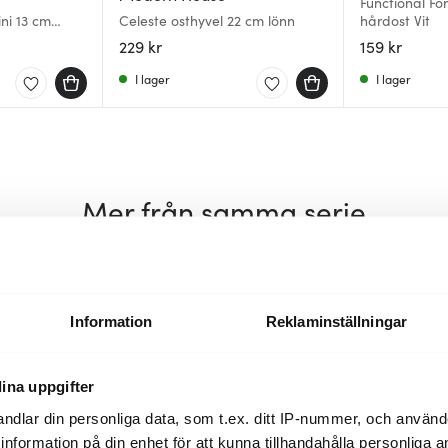
Functional Fo
ni 13 cm
Celeste osthyvel 22 cm lönn
hårdost Vit
229 kr
159 kr
I lager
I lager
Mer från samma serie
Information
Reklaminställningar
ina uppgifter
ndlar din personliga data, som t.ex. ditt IP-nummer, och använ
ill information på din enhet för att kunna tillhandahålla personliga