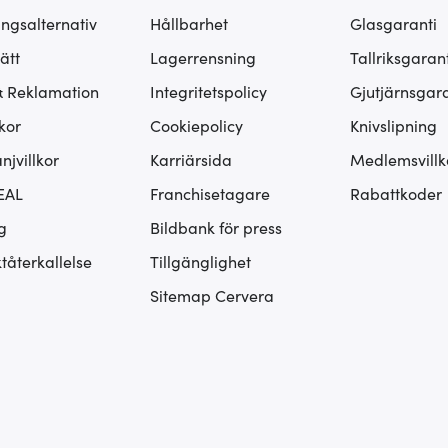
ingsalternativ
Hållbarhet
Glasgaranti
ätt
Lagerrensning
Tallriksgarant
& Reklamation
Integritetspolicy
Gjutjärnsgara
kor
Cookiepolicy
Knivslipning
jvillkor
Karriärsida
Medlemsvillk
EAL
Franchisetagare
Rabattkoder
g
Bildbank för press
tåterkallelse
Tillgänglighet
Sitemap Cervera