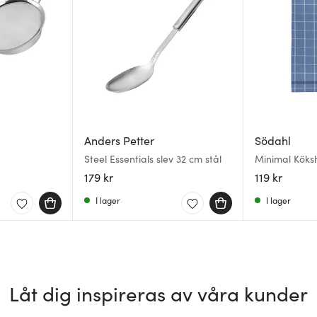
Anders Petter
Södahl
Steel Essentials slev 32 cm stål
Minimal Köks
179 kr
119 kr
I lager
I lager
Låt dig inspireras av våra kunder