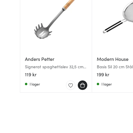
Anders Petter
Modern House
Signerat spaghettislev 32,5 cm
Basis Sil 20 cm Stål
akacia
119 kr
199 kr
I lager
I lager