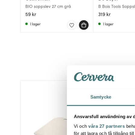
BIO soppslev 27 cm grå
B Bois Tools Sopps
59 kr
319 kr
I lager
I lager
Samtycke
Ansvarsfull användning av d
Vi och
våra 27 partners
beha
för att lagra och få tillgång t