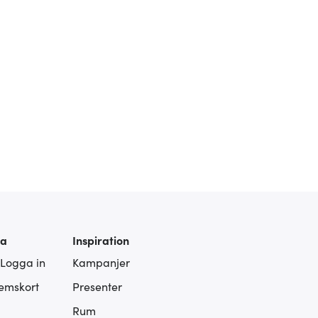
ra
Inspiration
 Logga in
Kampanjer
lemskort
Presenter
Rum