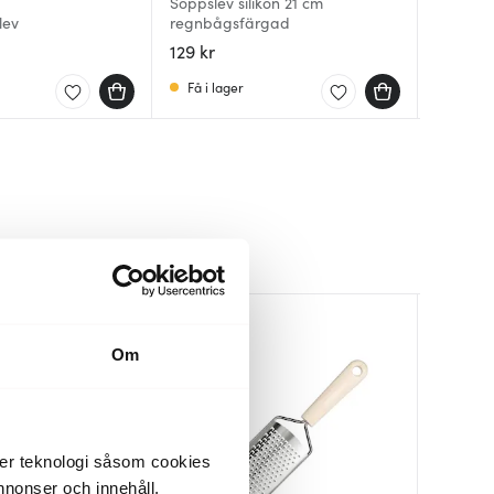
Soppslev silikon 21 cm
lev
regnbågsfärgad
Kitchen
BIO sop
cm rostfr
129 kr
349 kr
59 kr
Få i lager
Få i la
I lager
Om
der teknologi såsom cookies
 annonser och innehåll,