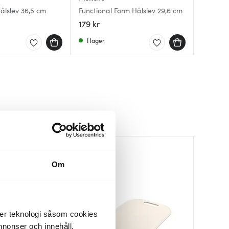
Hålslev 36,5 cm
Functional Form Hålslev 29,6 cm
KitchenA
Steel Es
charcoa
stål
179 kr
179 kr
169 kr
I lager
I lager
I lager
Om
der teknologi såsom cookies
 annonser och innehåll,