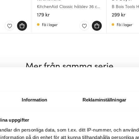
KitchenAid Classic hålslev 36 cm
B Bois Tools 
empire red
179 kr
299 kr
Få i lager
Få i lager
Mer från samma serie
Information
Reklaminställningar
ina uppgifter
ndlar din personliga data, som t.ex. ditt IP-nummer, och använ
ill information på din enhet för att kunna tillhandahålla personliga