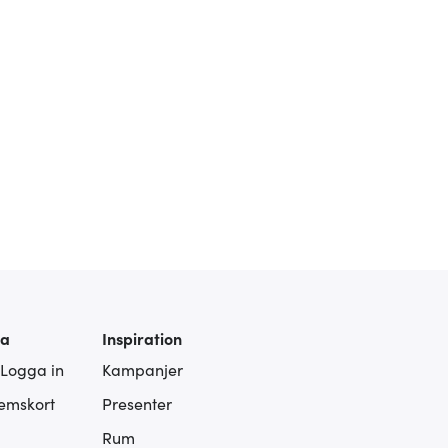
ra
Inspiration
 Logga in
Kampanjer
lemskort
Presenter
Rum