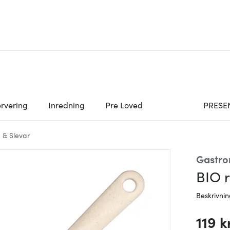
rvering
Inredning
Pre Loved
PRESE
 & Slevar
Gastr
BIO r
Beskrivni
119 k