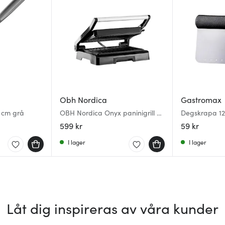
Obh Nordica
Gastromax
5 cm grå
OBH Nordica Onyx paninigrill /
Degskrapa 12
smörgåsgrill
599 kr
59 kr
I lager
I lager
Låt dig inspireras av våra kunder