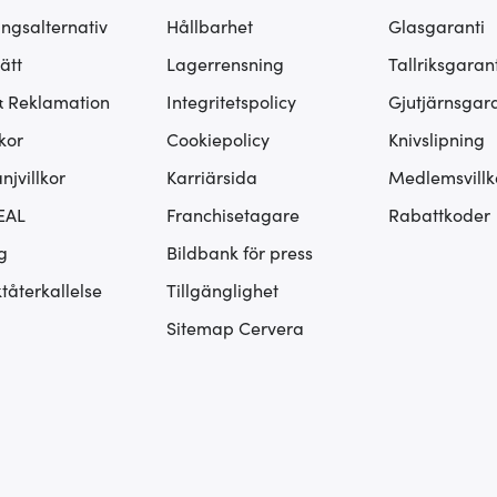
ingsalternativ
Hållbarhet
Glasgaranti
ätt
Lagerrensning
Tallriksgarant
& Reklamation
Integritetspolicy
Gjutjärnsgara
kor
Cookiepolicy
Knivslipning
jvillkor
Karriärsida
Medlemsvillk
EAL
Franchisetagare
Rabattkoder
g
Bildbank för press
tåterkallelse
Tillgänglighet
Sitemap Cervera