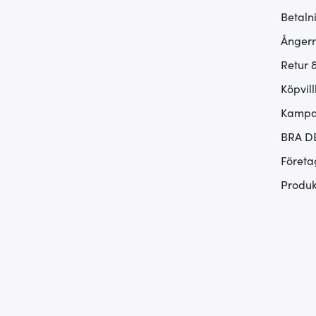
Betaln
Ångerr
Retur 
Köpvill
Kampan
BRA D
Företa
Produk