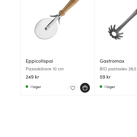
Eppicotispai
Gastromax
Pizzaskärare 10 cm
BIO pastaslev 28,
249 kr
59 kr
I lager
I lager