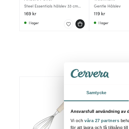
Steel Essentials hålslev 33 cm
Gentle Hålslev
stål
169 kr
119 kr
I lager
I lager
Samtycke
Ansvarsfull användning av d
Vi och
våra 27 partners
beha
för att lagra och få tillgång t