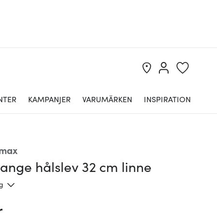
NTER
KAMPANJER
VARUMÄRKEN
INSPIRATION
omax
ange hålslev 32 cm linne
ng
r