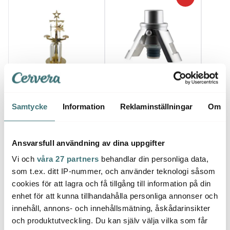
Dorre
Dala Industrier
Dorr
Champagneförslutare
Änglaspel julspel 28 cm
luftpump Silver
Hällpi
Samtycke
Information
Reklaminställningar
Om
mässing
179 kr
62 kr
56 kr
89 kr
I lager
I lager
I la
Ansvarsfull användning av dina uppgifter
Vi och
våra 27 partners
behandlar din personliga data,
som t.ex. ditt IP-nummer, och använder teknologi såsom
cookies för att lagra och få tillgång till information på din
enhet för att kunna tillhandahålla personliga annonser och
Låt dig inspireras av våra kunder
innehåll, annons- och innehållsmätning, åskådarinsikter
och produktutveckling. Du kan själv välja vilka som får