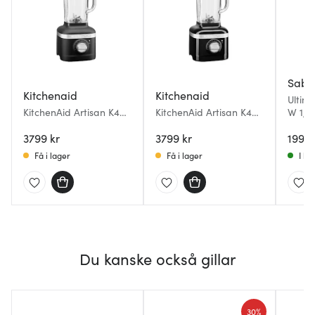
Sabo
Kitchenaid
Kitchenaid
Ultim
KitchenAid Artisan K400
KitchenAid Artisan K400
W 1,5 
Blender 1,4 L cast iron
Blender 1,4 L Svart
black
3799 kr
3799 kr
1999 
Få i lager
Få i lager
I la
Du kanske också gillar
30%