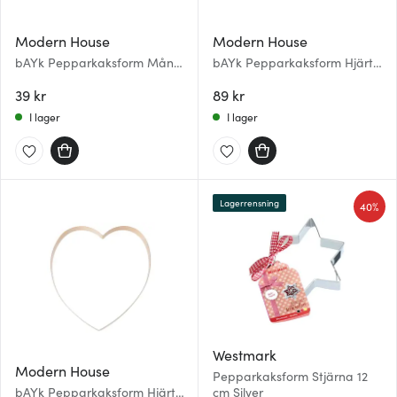
Modern House
Modern House
bAYk Pepparkaksform Måne
bAYk Pepparkaksform Hjärta
Silver
15 cm Koppar
39 kr
89 kr
I lager
I lager
Lagerrensning
40%
Westmark
Modern House
Pepparkaksform Stjärna 12
bAYk Pepparkaksform Hjärta
cm Silver