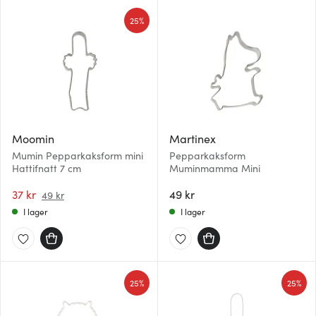
25%
Moomin
Martinex
Mumin Pepparkaksform mini
Pepparkaksform
Hattifnatt 7 cm
Muminmamma Mini
37 kr
49 kr
49 kr
I lager
I lager
25%
25%