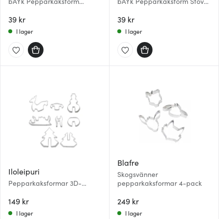
bAYk Pepparkaksform
bAYk Pepparkaksform Stövel
Snögubbe Silver
Silver
39 kr
39 kr
I lager
I lager
Blafre
Iloleipuri
Skogsvänner
Pepparkaksformar 3D-
pepparkaksformar 4-pack
figurer Vintermotiv Rostfri
149 kr
249 kr
I lager
I lager