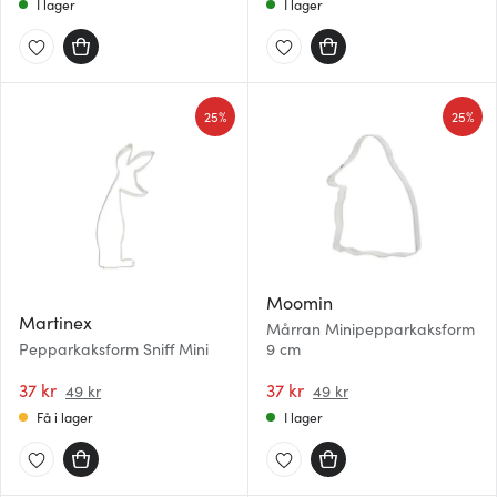
I lager
I lager
25%
25%
Moomin
Martinex
Mårran Minipepparkaksform
Pepparkaksform Sniff Mini
9 cm
37 kr
37 kr
49 kr
49 kr
Få i lager
I lager