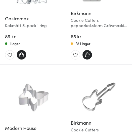
Birkmann
Gastromax
Cookie Cutters
Kakmått 5-pack i ring
pepparkaksform Grävmaskin
8,5 cm stål
89 kr
65 kr
I lager
Få i lager
Birkmann
Modern House
Cookie Cutters