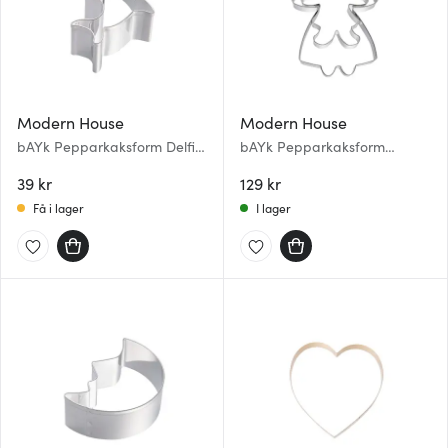
Modern House
Modern House
bAYk Pepparkaksform Delfin
bAYk Pepparkaksform
Silver
Gumma 2 Delar Silver
39 kr
129 kr
Få i lager
I lager