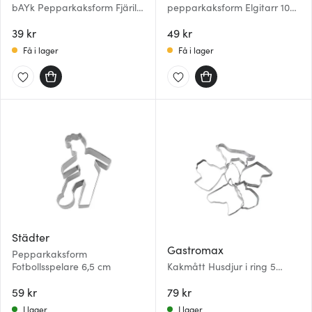
bAYk Pepparkaksform Fjäril
pepparkaksform Elgitarr 10
Silver
cm stål
39 kr
49 kr
Få i lager
Få i lager
Städter
Gastromax
Pepparkaksform
Fotbollsspelare 6,5 cm
Kakmått Husdjur i ring 5
stycken
59 kr
79 kr
I lager
I lager