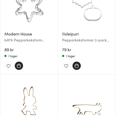
Modern House
Iloleipuri
bAYk Pepparkaksform
Pepparkaksformar 2-pack
Stjärna 2 Delar Silver
Halloween Rostfri
89 kr
79 kr
I lager
I lager