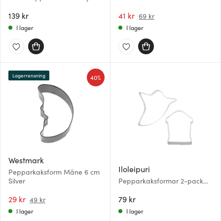
18 cm Koppar
139 kr
41 kr
69 kr
I lager
I lager
Lagerrensning
40%
Westmark
Iloleipuri
Pepparkaksform Måne 6 cm
Silver
Pepparkaksformar 2-pack
Spöke Rostfri
29 kr
79 kr
49 kr
I lager
I lager