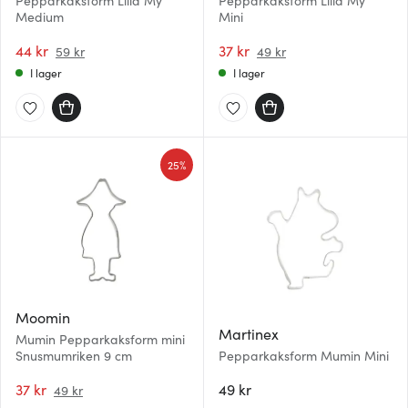
Pepparkaksform Lilla My
Pepparkaksform Lilla My
Medium
Mini
44 kr
37 kr
59 kr
49 kr
I lager
I lager
25%
Moomin
Martinex
Mumin Pepparkaksform mini
Snusmumriken 9 cm
Pepparkaksform Mumin Mini
37 kr
49 kr
49 kr