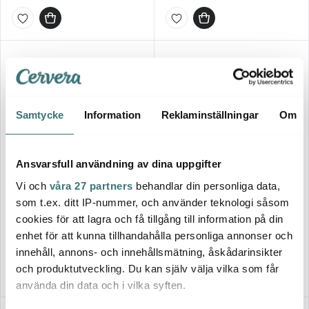
Samtycke
Information
Reklaminställningar
Om
Ansvarsfull användning av dina uppgifter
Martinex
Vi och
våra 27 partners
behandlar din personliga data,
Modern House
Pepparkaksform Muminhuset
som t.ex. ditt IP-nummer, och använder teknologi såsom
bAYk Pepparkaksform Katt
7 delar Rostfri
Silver
cookies för att lagra och få tillgång till information på din
39 kr
249 kr
enhet för att kunna tillhandahålla personliga annonser och
Få i lager
I lager
innehåll, annons- och innehållsmätning, åskådarinsikter
och produktutveckling. Du kan själv välja vilka som får
använda din data och i vilka syften.