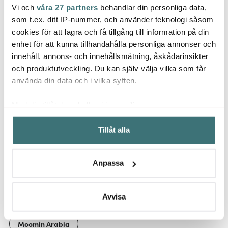
Vi och
våra 27 partners
behandlar din personliga data,
Moomin Arabia
Modern House
Moom
som t.ex. ditt IP-nummer, och använder teknologi såsom
Mumin badhandduk
Chic kids barnservis 4
Mumi
cookies för att lagra och få tillgång till information på din
70x140 cm Vänner för
delar silikon creme
minifi
enhet för att kunna tillhandahålla personliga annonser och
alltid
359 kr
244 kr
149 k
349 kr
innehåll, annons- och innehållsmätning, åskådarinsikter
I lager
I lager
I la
och produktutveckling. Du kan själv välja vilka som får
använda din data och i vilka syften.
Med din tillåtelse skulle vi även vilja:
Samla in information om din geografiska plats som
Tillåt alla
kan ha en noggrannhet på upp till flera meter
Låt dig inspireras av våra kunder
Identifiera din enhet genom att aktivt skanna den för
specifika kännetecken (fingeravtryck)
Anpassa
Ta reda på mer om hur dina personliga uppgifter
behandlas och ställ in dina preferenser i
detaljsektionen
.
Relaterade sidor
Du kan ändra eller dra tillbaka ditt samtycke när som
Avvisa
helst från cookie-förklaringen.
Moomin Arabia