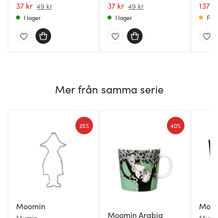
37 kr
37 kr
137 k
49 kr
49 kr
I lager
I lager
Få i
Mer från samma serie
25%
40%
Moomin
Moom
Moomin Arabia
Mumin
Mumi