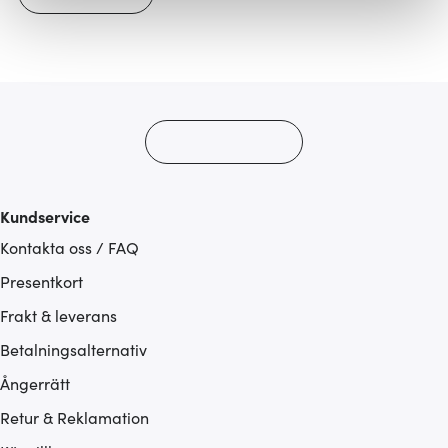
Vi använder cookies för att innehållet och annonserna
ska anpassas efter det som vi tror att du tycker om. Det
gör också att vi kan analysera vår trafik och göra
hemsidan ännu bättre. Du bestämmer själv vilka cookies
som du vill dela med dig av.
Kundservice
Kontakta oss / FAQ
Presentkort
Frakt & leverans
Betalningsalternativ
Ångerrätt
Retur & Reklamation