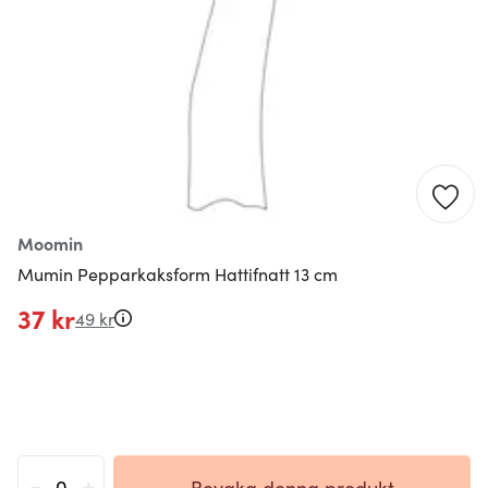
Moomin
Mumin Pepparkaksform Hattifnatt 13 cm
37 kr
49 kr
-
+
Bevaka denna produkt