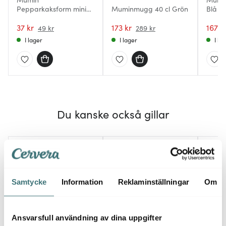
Pepparkaksform mini
Muminmugg 40 cl Grön
Blå
Snusmumriken 9 cm
37 kr
173 kr
167 k
49 kr
289 kr
I lager
I lager
I la
Du kanske också gillar
30%
Samtycke
Information
Reklaminställningar
Om
Ansvarsfull användning av dina uppgifter