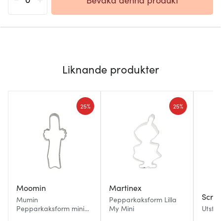
Liknande produkter
25%
25%
Moomin
Martinex
Scra
Mumin
Pepparkaksform Lilla
Pepparkaksform mini
My Mini
Utsti
Hattifnatt 7 cm
16-pa