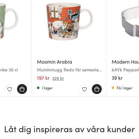
Moomin Arabia
Modern Ho
ke 30 cl
Muminmugg Redo för semester
bAYk Peppar
30 cl Sommar 2026
197 kr
39 kr
329 kr
I lager
Få i lager
Låt dig inspireras av våra kunder