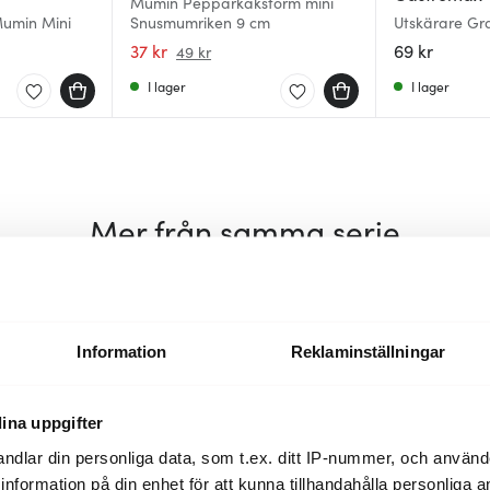
Mumin Pepparkaksform mini
umin Mini
Snusmumriken 9 cm
Utskärare Gr
37 kr
69 kr
49 kr
I lager
I lager
Mer från samma serie
25%
Information
Reklaminställningar
ina uppgifter
ndlar din personliga data, som t.ex. ditt IP-nummer, och använ
ill information på din enhet för att kunna tillhandahålla personliga