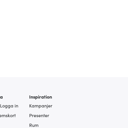
ra
Inspiration
 Logga in
Kampanjer
lemskort
Presenter
Rum