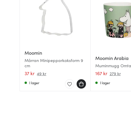
Moomin
Moomin Arabia
Mårran Minipepparkaksform 9
cm
Muminmugg Omtan
37 kr
167 kr
49 kr
279 kr
I lager
I lager