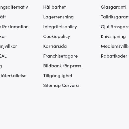
ingsalternativ
Hållbarhet
Glasgaranti
ätt
Lagerrensning
Tallriksgarant
& Reklamation
Integritetspolicy
Gjutjärnsgara
kor
Cookiepolicy
Knivslipning
jvillkor
Karriärsida
Medlemsvillk
EAL
Franchisetagare
Rabattkoder
g
Bildbank för press
tåterkallelse
Tillgänglighet
Sitemap Cervera