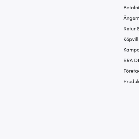
Betaln
Ångerr
Retur 
Köpvill
Kampan
BRA D
Företa
Produk