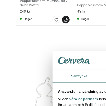
Pepparkaksform Muminhuset 7
delar Rostfri
Pepparkaksform M
249 kr
49 kr
I lager
I lager
25%
Samtycke
Ansvarsfull användning av d
Vi och
våra 27 partners
beha
för att lagra och få tillgång t