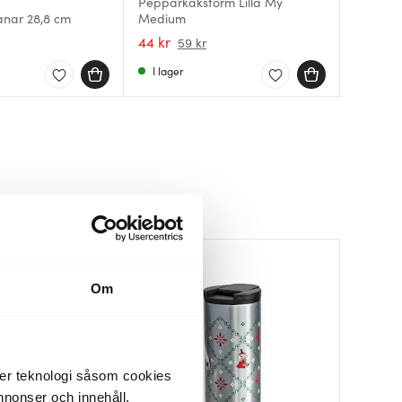
Pepparkaksform Lilla My
Peppar
anar 28,8 cm
Medium
bAYk Pe
Muminhu
Silver
44 kr
39 kr
249 kr
59 kr
I lager
Få i la
I lager
Om
der teknologi såsom cookies
 annonser och innehåll,