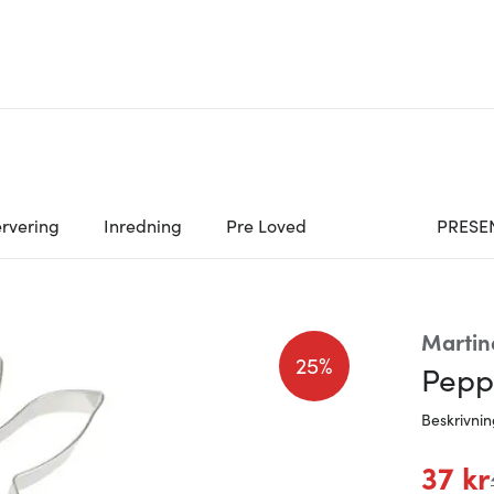
rvering
Inredning
Pre Loved
PRESE
Martin
25%
Pepp
Beskrivni
37 kr