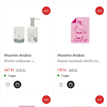
40%
30%
Moomin Arabia
Moomin Arabia
Mumin tvålpump +
Mumin handduk 50x70 cm
tandborsthållare badstund
Snorkfröken rosa
347 kr
118 kr
579 kr
169 kr
I lager
I lager
30%
31%