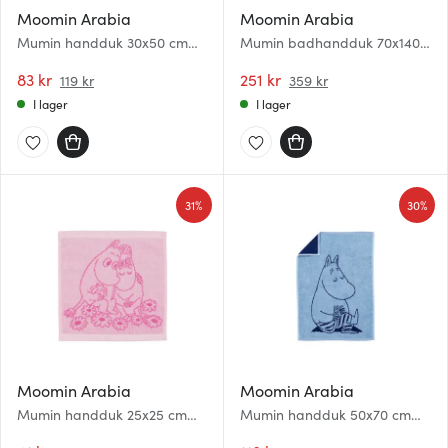
Moomin Arabia
Moomin Arabia
Mumin handduk 30x50 cm
Mumin badhandduk 70x140
Mumintrollet marinblå
cm Snorkfröken rosa
83 kr
251 kr
119 kr
359 kr
I lager
I lager
31%
30%
Moomin Arabia
Moomin Arabia
Mumin handduk 25x25 cm
Mumin handduk 50x70 cm
Förälskade rosa
Mumintrollet marinblå