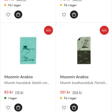
Få i lager
Få i lager
30%
30%
Moomin Arabia
Moomin Arabia
Mumin handduk 30x50 cm
Mumin badhandduk 70x140
Muminpappan blågrön
cm Snusmumriken grön
83 kr
251 kr
119 kr
359 kr
I lager
Få i lager