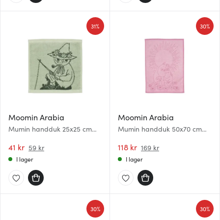
31%
30%
Moomin Arabia
Moomin Arabia
Mumin handduk 25x25 cm
Mumin handduk 50x70 cm
Snusmumriken grön
Förälskade rosa
41 kr
118 kr
59 kr
169 kr
I lager
I lager
30%
30%