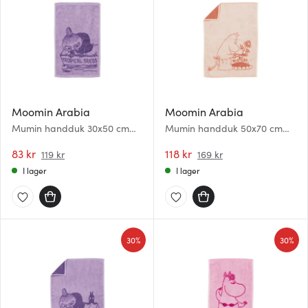
Moomin Arabia
Moomin Arabia
Mumin handduk 30x50 cm
Mumin handduk 50x70 cm
Lilla My lila
Muminmamman beige
83 kr
118 kr
119 kr
169 kr
I lager
I lager
30%
30%