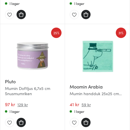
I lager
I lager
25%
31%
Pluto
Moomin Arabia
Mumin Doftljus 6,7x5 cm
Snusmumriken
Mumin handduk 25x25 cm
Muminpappan blågrön
97 kr
41 kr
129 kr
59 kr
I lager
I lager