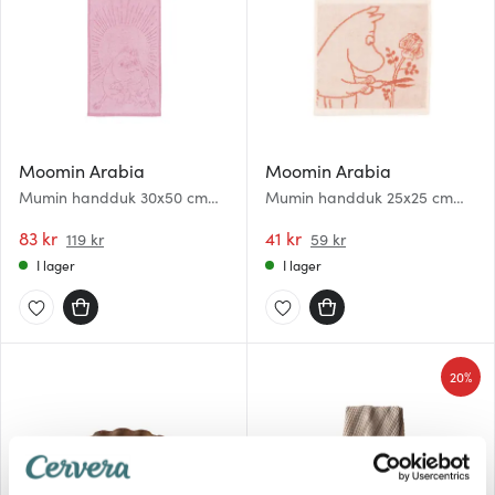
Moomin Arabia
Moomin Arabia
Mumin handduk 30x50 cm
Mumin handduk 25x25 cm
Förälskade rosa
Muminmamman beige
83 kr
41 kr
119 kr
59 kr
I lager
I lager
20%