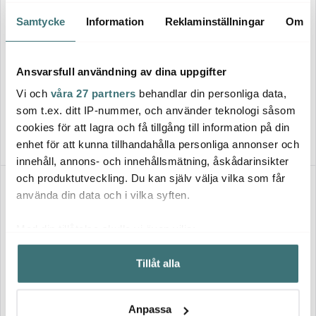
Samtycke
Information
Reklaminställningar
Om
Edelweiss
Tell Me More
Candle Sand ljussand 1 kg 60
Nella handduk våfflad 50x70
Ansvarsfull användning av dina uppgifter
vekar stearin vit
cm taupe stripe
Vi och
våra 27 partners
behandlar din personliga data,
299 kr
119 kr
149 kr
som t.ex. ditt IP-nummer, och använder teknologi såsom
I lager
Få i lager
cookies för att lagra och få tillgång till information på din
enhet för att kunna tillhandahålla personliga annonser och
innehåll, annons- och innehållsmätning, åskådarinsikter
och produktutveckling. Du kan själv välja vilka som får
30%
40%
använda din data och i vilka syften.
Med din tillåtelse skulle vi även vilja:
Samla in information om din geografiska plats som
Tillåt alla
kan ha en noggrannhet på upp till flera meter
Identifiera din enhet genom att aktivt skanna den för
specifika kännetecken (fingeravtryck)
Anpassa