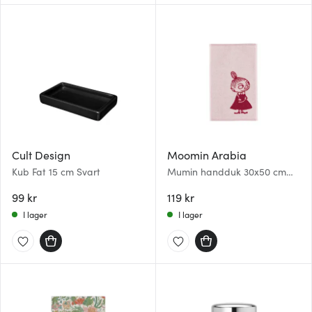
Cult Design
Moomin Arabia
Kub Fat 15 cm Svart
Mumin handduk 30x50 cm
lilla my rosa
99 kr
119 kr
I lager
I lager