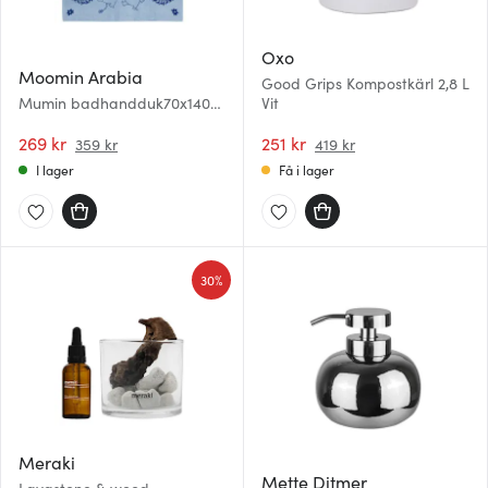
Oxo
Moomin Arabia
Good Grips Kompostkärl 2,8 L
Mumin badhandduk70x140
Vit
cm Sommardans
269 kr
251 kr
359 kr
419 kr
I lager
Få i lager
30%
Meraki
Mette Ditmer