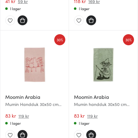
41 kr
118 kr
59 kr
169 kr
I lager
I lager
30%
30%
Moomin Arabia
Moomin Arabia
Mumin Handduk 30x50 cm
Mumin handduk 30x50 cm
Kärlek
Snusmumriken grön
83 kr
83 kr
119 kr
119 kr
I lager
I lager