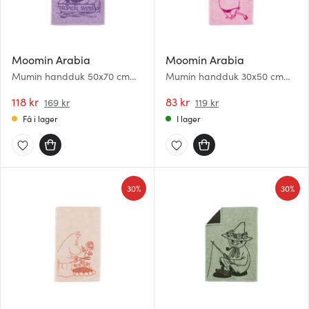
Moomin Arabia
Moomin Arabia
Mumin handduk 50x70 cm
Mumin handduk 30x50 cm
Lilla My lila
Snorkfröken rosa
118 kr
83 kr
169 kr
119 kr
Få i lager
I lager
30%
30%