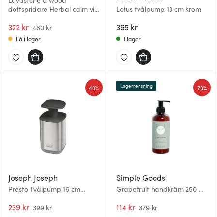
Lavastone & wood
doftspridare Herbal calm vit
Lotus tvålpump 13 cm krom
30 ml
322 kr
395 kr
460 kr
Få i lager
I lager
Lagerrensning
40%
70%
Joseph Joseph
Simple Goods
Presto Tvålpump 16 cm
Grapefruit handkräm 250 ml
Rostfritt stål
pumpflaska ljusblå
239 kr
114 kr
399 kr
379 kr