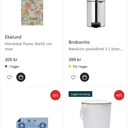
Ekelund
Brabantia
Handduk Fiona 35x50 cm
rosa
NewIcon pedalhink 3 L blankt
stål
205 kr
399 kr
I lager
Få i lager
Lagerrensning
25%
40%