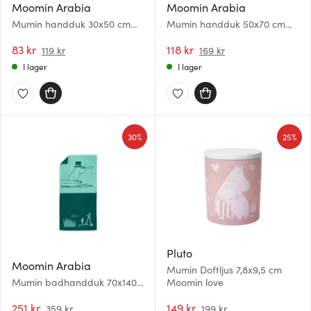
Moomin Arabia
Moomin Arabia
Mumin handduk 30x50 cm
Mumin handduk 50x70 cm
Muminmamman beige
Snusmumriken grön
83 kr
118 kr
119 kr
169 kr
I lager
I lager
30%
25%
Pluto
Moomin Arabia
Mumin Doftljus 7,8x9,5 cm
Mumin badhandduk 70x140
Moomin love
cm Muminpappan blågrön
251 kr
149 kr
359 kr
199 kr