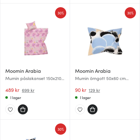
30%
30%
Moomin Arabia
Moomin Arabia
Mumin påslakanset 150x210
Mumin örngott 50x60 cm
cm Förälskade
Småsten
489 kr
90 kr
699 kr
129 kr
I lager
I lager
30%