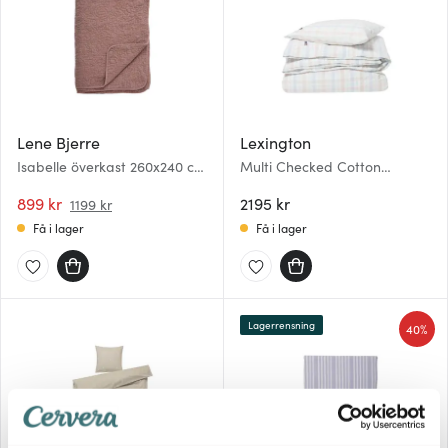
Lene Bjerre
Lexington
Isabelle överkast 260x240 cm
Multi Checked Cotton
rose tan
Percale påslakanset 150x210
899 kr
cm vit/multi
2195 kr
1199 kr
Få i lager
Få i lager
Lagerrensning
40%