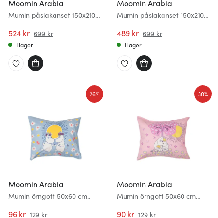
Moomin Arabia
Moomin Arabia
Mumin påslakanset 150x210
Mumin påslakanset 150x210
cm Sommardans
cm Dreaming
524 kr
489 kr
699 kr
699 kr
I lager
I lager
26%
30%
Moomin Arabia
Moomin Arabia
Mumin örngott 50x60 cm
Mumin örngott 50x60 cm
Sommardans
Förälskade rosa
96 kr
90 kr
129 kr
129 kr