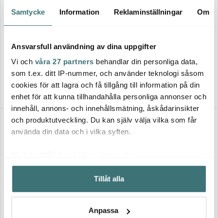
Samtycke
Information
Reklaminställningar
Om
Juna
Home By Ilse Jacobsen
Daisy påslakanset 150x210
cm sand/vit
Bedding Collection örngott
Ansvarsfull användning av dina uppgifter
60x63 cm 2-pack powder
999 kr
blue stripes
239 kr
Vi och
våra 27 partners
behandlar din personliga data,
399 kr
som t.ex. ditt IP-nummer, och använder teknologi såsom
I lager
Få i lager
cookies för att lagra och få tillgång till information på din
enhet för att kunna tillhandahålla personliga annonser och
innehåll, annons- och innehållsmätning, åskådarinsikter
och produktutveckling. Du kan själv välja vilka som får
Lagerrensning
40%
använda din data och i vilka syften.
Med din tillåtelse skulle vi även vilja:
Samla in information om din geografiska plats som
Tillåt alla
kan ha en noggrannhet på upp till flera meter
Identifiera din enhet genom att aktivt skanna den för
Juna
specifika kännetecken (fingeravtryck)
Anpassa
Kay Bojesen Denmark
Bæk&Bølge påslakanset
Ta reda på mer om hur dina personliga uppgifter