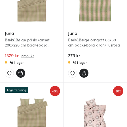
Juna
Juna
Bæk&Bølge påslakanset
Bæk&Bølge örngott 63x60
200x220 cm bäckebölja
cm bäckebölja grön/ljusrosa
grön/ljusrosa
1379 kr
379 kr
2299 kr
Få i lager
Få i lager
Lagerrensning
40%
30%