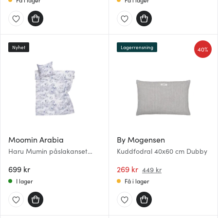
Nyhet
Lagerrensning
40%
Moomin Arabia
By Mogensen
Haru Mumin påslakanset
Kuddfodral 40x60 cm Dubby
150x210 cm
699 kr
269 kr
449 kr
I lager
Få i lager