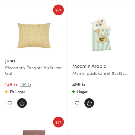
25%
Juna
Moomin Arabia
Pleasantly Örngott 70x50 cm
Gul
Mumin påslakanset 85x125
cm cirkus ränder
149 kr
499 kr
199 kr
Få i lager
I lager
25%