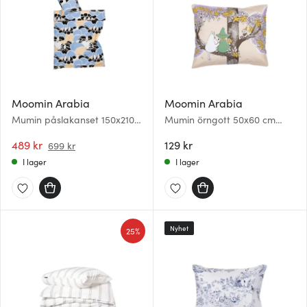
Moomin Arabia
Moomin Arabia
Mumin påslakanset 150x210
Mumin örngott 50x60 cm
cm Pebbles
Vänner för alltid
489 kr
129 kr
699 kr
I lager
I lager
Nyhet
25%