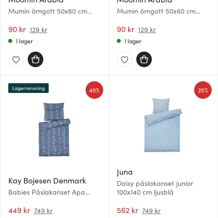
Mumin örngott 50x60 cm
Mumin örngott 50x60 cm
Vacker
Segling
90 kr
90 kr
129 kr
129 kr
I lager
I lager
Lagerrensning
40%
25%
Juna
Kay Bojesen Denmark
Daisy påslakanset junior
Babies Påslakanset Apa
100x140 cm ljusblå
100x140cm Blå
449 kr
562 kr
749 kr
749 kr