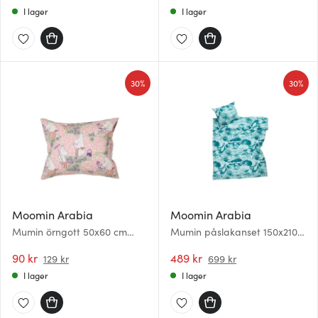
I lager
I lager
30%
30%
Moomin Arabia
Moomin Arabia
Mumin örngott 50x60 cm
Mumin påslakanset 150x210
Rosenträdgård
cm Segling
90 kr
489 kr
129 kr
699 kr
I lager
I lager