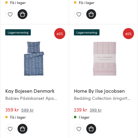
Få i lager
Få i lager
Lagerrensning
Lagerrensning
40%
40%
Kay Bojesen Denmark
Home By Ilse Jacobsen
Babies Påslakanset Apa
Bedding Collection örngott
Baby 70x100 cm Blå
50x60 cm 2-pack powder
359 kr
rose stripes
239 kr
599 kr
399 kr
Få i lager
I lager