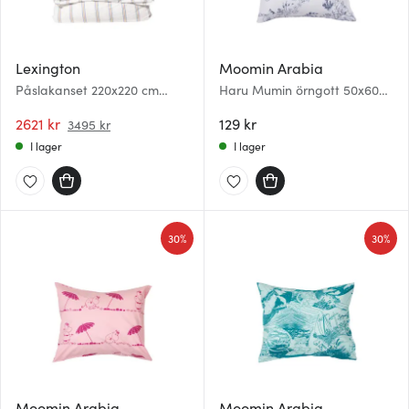
Lexington
Moomin Arabia
Påslakanset 220x220 cm
Haru Mumin örngott 50x60
bomullspercale randigt
cm
vit/blå/beige
2621 kr
129 kr
3495 kr
I lager
I lager
30%
30%
Moomin Arabia
Moomin Arabia