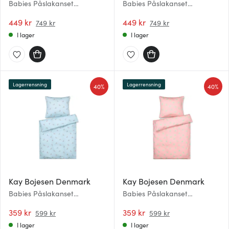
Babies Påslakanset
Babies Påslakanset
Sångfågel 100x140cm Blå
Sångfågel 100x140 cm Rosa
449 kr
449 kr
749 kr
749 kr
I lager
I lager
Lagerrensning
Lagerrensning
40%
40%
Kay Bojesen Denmark
Kay Bojesen Denmark
Babies Påslakanset
Babies Påslakanset
Sångfågelbaby 80x100 cm
Sångfågelbaby 80x100 cm
Blå
359 kr
Rosa
359 kr
599 kr
599 kr
I lager
I lager