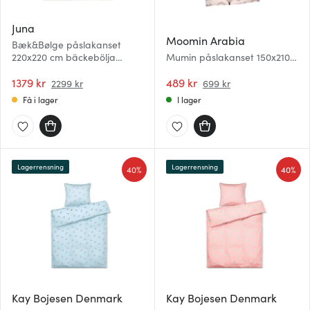
Juna
Moomin Arabia
Bæk&Bølge påslakanset
220x220 cm bäckebölja
Mumin påslakanset 150x210
grön/ljusrosa
cm Kärlek
1379 kr
489 kr
2299 kr
699 kr
Få i lager
I lager
Lagerrensning
Lagerrensning
40%
40%
Kay Bojesen Denmark
Kay Bojesen Denmark