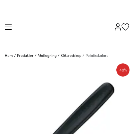
Hem
/
Produkter
/
Matlagning
/
Köksredskap
/
Potatisskalare
40%