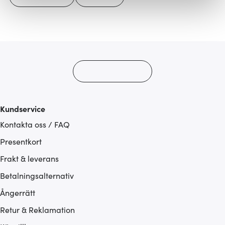
Vi använder cookies för att innehållet och annonserna
ska anpassas efter det som vi tror att du tycker om. Det
gör också att vi kan analysera vår trafik och göra
hemsidan ännu bättre. Du bestämmer själv vilka cookies
som du vill dela med dig av.
Kundservice
Kontakta oss / FAQ
Presentkort
Frakt & leverans
Betalningsalternativ
Ångerrätt
Retur & Reklamation