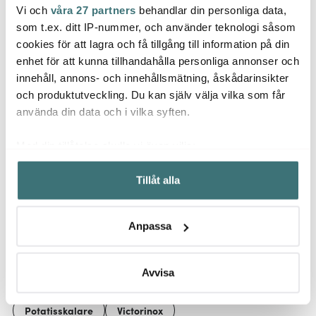
Vi och
våra 27 partners
behandlar din personliga data,
Anders Petter
Moomin Arabia
Victo
som t.ex. ditt IP-nummer, och använder teknologi såsom
Steel Essentials
Muminmugg 30 cl
Swiss 
cookies för att lagra och få tillgång till information på din
Potatissticka 15,5 cm
Sommardans
18,9 c
enhet för att kunna tillhandahålla personliga annonser och
stål/svart
39 kr
321 kr
111 kr
429 kr
innehåll, annons- och innehållsmätning, åskådarinsikter
I lager
I lager
I la
och produktutveckling. Du kan själv välja vilka som får
använda din data och i vilka syften.
Med din tillåtelse skulle vi även vilja:
Samla in information om din geografiska plats som
Tillåt alla
kan ha en noggrannhet på upp till flera meter
Låt dig inspireras av våra kunder
Identifiera din enhet genom att aktivt skanna den för
specifika kännetecken (fingeravtryck)
Anpassa
Ta reda på mer om hur dina personliga uppgifter
behandlas och ställ in dina preferenser i
detaljsektionen
.
Relaterade sidor
Du kan ändra eller dra tillbaka ditt samtycke när som
Avvisa
helst från cookie-förklaringen.
Potatisskalare
Victorinox