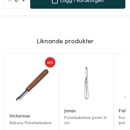
Liknande produkter
40%
Jonas
Fiska
Victorinox
Potatisskalare Jonas 21
Funct
Kebony Potatisskalare
cm
potati
blad 2