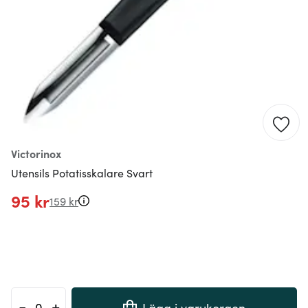
Victorinox
Utensils Potatisskalare Svart
95 kr
159 kr
-
+
Lägg i varukorgen