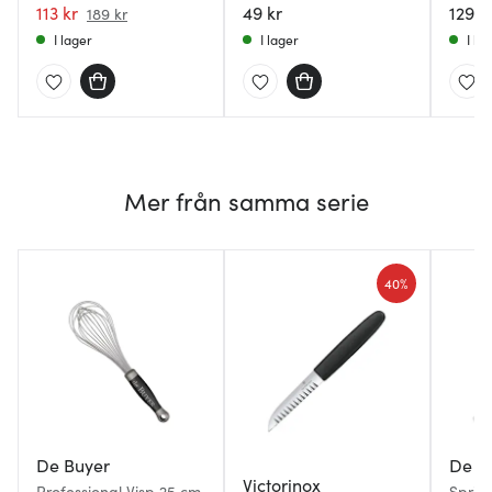
113 kr
49 kr
129 k
189 kr
I lager
I lager
I la
Mer från samma serie
40%
De Buyer
De B
Victorinox
Professional Visp 25 cm
Sprit