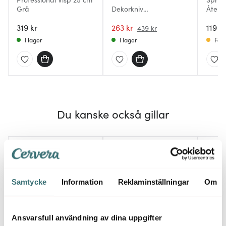
Grå
Dekorkniv
Återa
M/Nylonhandtag 9 cm
319 kr
263 kr
119 kr
439 kr
I lager
I lager
Få i
Du kanske också gillar
25%
Samtycke
Information
Reklaminställningar
Om
Ansvarsfull användning av dina uppgifter