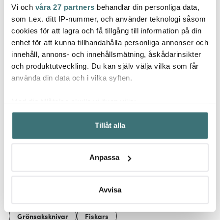
Vi och
våra 27 partners
behandlar din personliga data,
Mingle
Fiska
Emerio
som t.ex. ditt IP-nummer, och använder teknologi såsom
Kökstermometer digital
Funct
Köksvåg Svart
Svart
Steks
cookies för att lagra och få tillgång till information på din
cm
enhet för att kunna tillhandahålla personliga annonser och
129 kr
209 kr
159 k
279 kr
innehåll, annons- och innehållsmätning, åskådarinsikter
I lager
I lager
I la
och produktutveckling. Du kan själv välja vilka som får
använda din data och i vilka syften.
Med din tillåtelse skulle vi även vilja:
Samla in information om din geografiska plats som
Tillåt alla
kan ha en noggrannhet på upp till flera meter
Låt dig inspireras av våra kunder
Identifiera din enhet genom att aktivt skanna den för
specifika kännetecken (fingeravtryck)
Anpassa
Ta reda på mer om hur dina personliga uppgifter
behandlas och ställ in dina preferenser i
detaljsektionen
.
Relaterade sidor
Du kan ändra eller dra tillbaka ditt samtycke när som
Avvisa
helst från cookie-förklaringen.
Grönsaksknivar
Fiskars