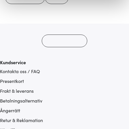
Vi använder cookies för att innehållet och annonserna
ska anpassas efter det som vi tror att du tycker om. Det
gör också att vi kan analysera vår trafik och göra
hemsidan ännu bättre. Du bestämmer själv vilka cookies
som du vill dela med dig av.
Kundservice
Kontakta oss / FAQ
Presentkort
Frakt & leverans
Betalningsalternativ
Ångerrätt
Retur & Reklamation