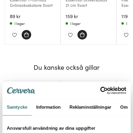
Grönsaksskalare Svart
21 cm Svart
Essent
89 kr
159 kr
119 kr
I lager
I lager
I la
Du kanske också gillar
25%
Samtycke
Information
Reklaminställningar
Om
Ansvarsfull användning av dina uppgifter