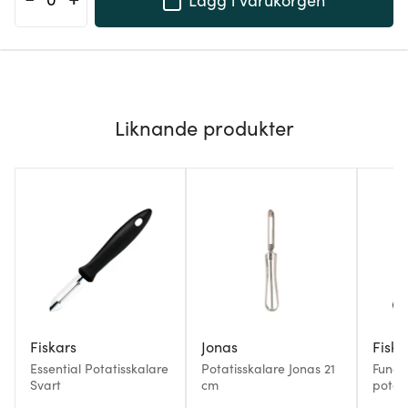
Liknande produkter
Fiskars
Jonas
Fiska
Essential Potatisskalare
Potatisskalare Jonas 21
Funct
Svart
cm
potati
blad 2