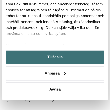
delar 1,5 + 3 L stål
Drink Collection
Eleph
som t.ex. ditt IP-nummer, och använder teknologi såsom
champagnestopp svart
Blank
cookies för att lagra och få tillgång till information på din
1249 kr
87 kr
299 k
109 kr
enhet för att kunna tillhandahålla personliga annonser och
I lager
I lager
I la
innehåll, annons- och innehållsmätning, åskådarinsikter
och produktutveckling. Du kan själv välja vilka som får
använda din data och i vilka syften.
Med din tillåtelse skulle vi även vilja:
Samla in information om din geografiska plats som
Låt dig inspireras av våra kunder
Tillåt alla
kan ha en noggrannhet på upp till flera meter
Identifiera din enhet genom att aktivt skanna den för
specifika kännetecken (fingeravtryck)
Anpassa
Ta reda på mer om hur dina personliga uppgifter
Relaterade sidor
behandlas och ställ in dina preferenser i
detaljsektionen
.
Du kan ändra eller dra tillbaka ditt samtycke när som
Avvisa
helst från cookie-förklaringen.
Smycken
A&C Oslo AS
Vi använder cookies för att innehållet och annonserna