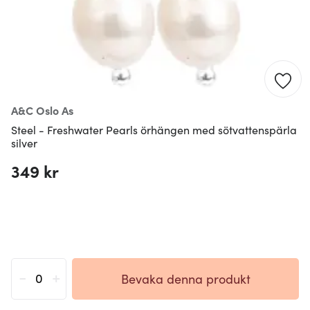
A&c Oslo As
Steel - Freshwater Pearls örhängen med sötvattenspärla
silver
349 kr
-
+
Bevaka denna produkt