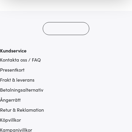
ska anpassas efter det som vi tror att du tycker om. Det
gör också att vi kan analysera vår trafik och göra
hemsidan ännu bättre. Du bestämmer själv vilka cookies
som du vill dela med dig av.
Kundservice
Kontakta oss / FAQ
Presentkort
Frakt & leverans
Betalningsalternativ
Ångerrätt
Retur & Reklamation
Köpvillkor
Kampanjvillkor