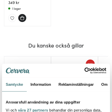
sötvattenspärla guld
349 kr
I lager
Du kanske också gillar
20%
Samtycke
Information
Reklaminställningar
Om
Ansvarsfull användning av dina uppgifter
Rosti
Stiernholm
Geor
Vi och
våra 27 partners
behandlar din personliga data,
Margrethe skål set 2