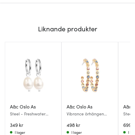
Liknande produkter
A&c Oslo As
A&c Oslo As
A&c 
Steel - Freshwater
Vibrance örhängen
Steel 
Pearls örhängen med
guld/multi
örhäng
sötvattenspärla guld
349 kr
498 kr
guld
699 k
I lager
I lager
I la