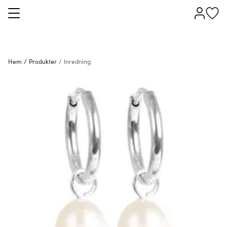
Hem
/
Produkter
/
Inredning