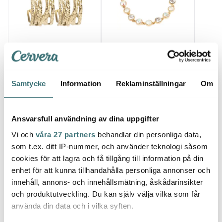
A&c Oslo As
A&c Oslo As
A&c 
Steel - Satin örhängen
Solstice Gold armband
Solst
breda guld
med stenar guld
30 mm
599 kr
599 kr
599 k
Samtycke
Information
Reklaminställningar
Om
I lager
Få i lager
Få i
Ansvarsfull användning av dina uppgifter
Vi och
våra 27 partners
behandlar din personliga data,
som t.ex. ditt IP-nummer, och använder teknologi såsom
cookies för att lagra och få tillgång till information på din
Låt dig inspireras av våra kunder
enhet för att kunna tillhandahålla personliga annonser och
innehåll, annons- och innehållsmätning, åskådarinsikter
och produktutveckling. Du kan själv välja vilka som får
använda din data och i vilka syften.