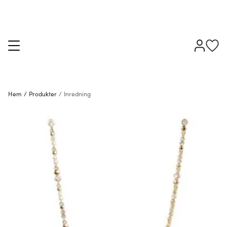
Hem
/
Produkter
/
Inredning