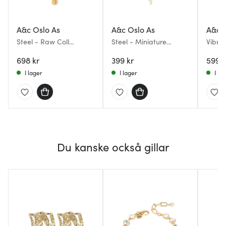
A&c Oslo As
A&c Oslo As
A&c 
Steel - Raw Coll
Steel - Miniature
Vibra
halsband med dubbla
halsband kort med
långt
kedjor guld
698 kr
stjärntema guld
399 kr
599 k
I lager
I lager
I la
Du kanske också gillar