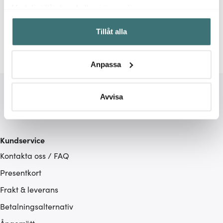
Relaterade sidor
Med din tillåtelse skulle vi även vilja:
Samla in information om din geografiska plats som
Smycken
A&C Oslo AS
Tillåt alla
kan ha en noggrannhet på upp till flera meter
Identifiera din enhet genom att aktivt skanna den för
specifika kännetecken (fingeravtryck)
Anpassa
Ta reda på mer om hur dina personliga uppgifter
behandlas och ställ in dina preferenser i
detaljsektionen
.
Du kan ändra eller dra tillbaka ditt samtycke när som
Avvisa
helst från cookie-förklaringen.
Vi använder cookies för att innehållet och annonserna
Kundservice
ska anpassas efter det som vi tror att du tycker om. Det
Kontakta oss / FAQ
gör också att vi kan analysera vår trafik och göra
hemsidan ännu bättre. Du bestämmer själv vilka cookies
Presentkort
som du vill dela med dig av.
Frakt & leverans
Betalningsalternativ