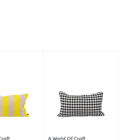
Craft
A World Of Craft
Tell M
A World