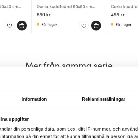
 40x40 cm
Donia kuddfodral 50x50 cm
Carla kuddfo
svart/offwhite
gul/ljusrosa
650 kr
495 kr
Få i lager
Få i lager
Mer från samma serie
Information
Reklaminställningar
ina uppgifter
ndlar din personliga data, som t.ex. ditt IP-nummer, och använ
ill information på din enhet för att kunna tillhandahålla personliga