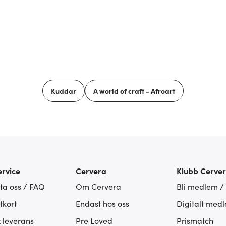
Kuddar
A world of craft - Afroart
rvice
Cervera
Klubb Cerve
ta oss / FAQ
Om Cervera
Bli medlem /
tkort
Endast hos oss
Digitalt med
& leverans
Pre Loved
Prismatch