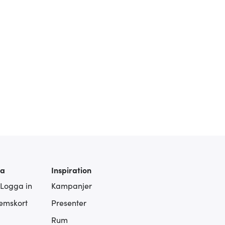
ra
Inspiration
 Logga in
Kampanjer
lemskort
Presenter
Rum