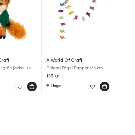
Craft
A World Of Craft
A World
A World
i grön Jacka 11 cm
Girlang Fågel Papper 135 cm
Wood sa
Påskhän
Multi
delar ol
Vit/Svar
139 kr
199 kr
125 kr
I lager
I lager
I lager