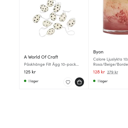
Byon
A World Of Craft
Calore Ljuslykta 1
Påskhänge Filt Ägg 10-pack
Rosa/Beige/Bord
Vit/Svart
125 kr
128 kr
279 kr
I lager
I lager