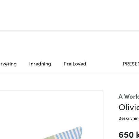
rvering
Inredning
Pre Loved
PRESE
A Worl
Oliv
Beskrivni
650 