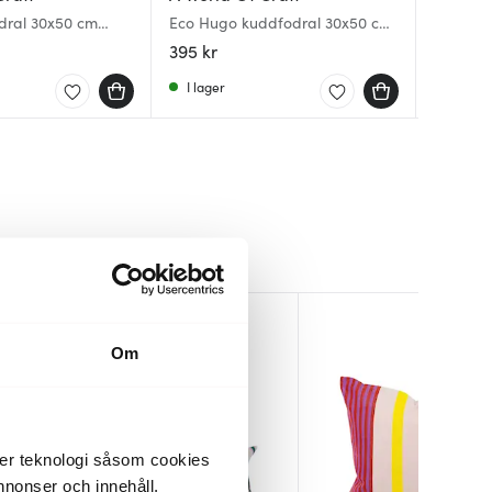
dral 30x50 cm
Eco Hugo kuddfodral 30x50 cm
Luc kud
Margari
svart/vit
terrako
cm mult
395 kr
339 kr
650 kr
I lager
Få i la
Få i la
Om
der teknologi såsom cookies
 annonser och innehåll,