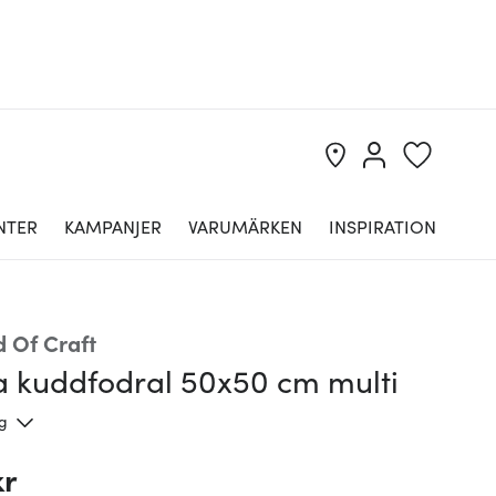
NTER
KAMPANJER
VARUMÄRKEN
INSPIRATION
d Of Craft
ia kuddfodral 50x50 cm multi
ng
kr