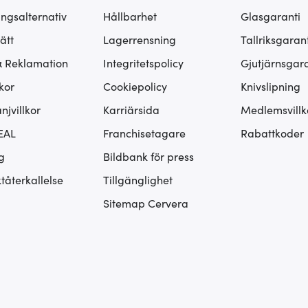
ingsalternativ
Hållbarhet
Glasgaranti
ätt
Lagerrensning
Tallriksgarant
& Reklamation
Integritetspolicy
Gjutjärnsgara
kor
Cookiepolicy
Knivslipning
jvillkor
Karriärsida
Medlemsvillk
EAL
Franchisetagare
Rabattkoder
g
Bildbank för press
tåterkallelse
Tillgänglighet
Sitemap Cervera