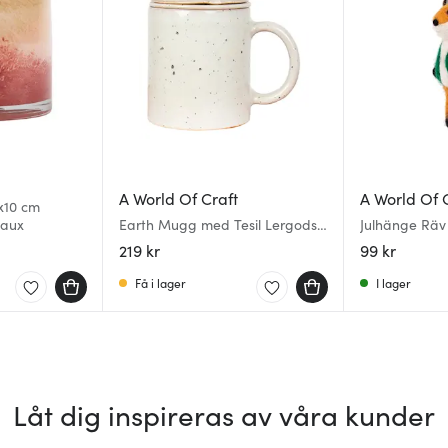
A World Of Craft
A World Of 
0x10 cm
eaux
Earth Mugg med Tesil Lergods
Julhänge Räv 
10x8,5 cm
Brun
219 kr
99 kr
Få i lager
I lager
Låt dig inspireras av våra kunder