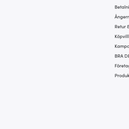
Betaln
Ångerr
Retur 
Köpvill
Kampan
BRA D
Företa
Produk