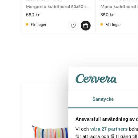
Margarita kuddfodral 50x50 cm
Maria kuddfodral
multi
ljusblå/brun
650 kr
350 kr
Få i lager
Få i lager
Samtycke
Ansvarsfull användning av d
Vi och
våra 27 partners
beha
för att lagra och få tillgång t