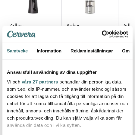
Adhoc
Adhoc
Adho
Vinluftare med hällpip
i.Mill elektrisk
Muska
5x17,5 cm Svart
kryddkvarn 17 cm stål
13 cm 
351 kr
450 kr
276 k
469 kr
899 kr
Samtycke
Information
Reklaminställningar
Om
I lager
I lager
I la
Ansvarsfull användning av dina uppgifter
Vi och
våra 27 partners
behandlar din personliga data,
som t.ex. ditt IP-nummer, och använder teknologi såsom
cookies för att lagra och få tillgång till information på din
Låt dig inspireras av våra kunder
enhet för att kunna tillhandahålla personliga annonser och
innehåll, annons- och innehållsmätning, åskådarinsikter
och produktutveckling. Du kan själv välja vilka som får
använda din data och i vilka syften.