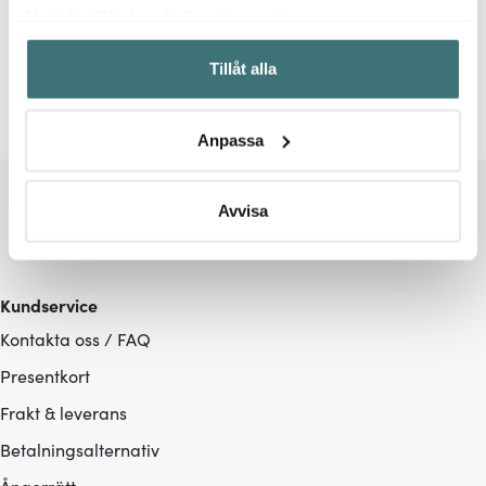
Relaterade sidor
Med din tillåtelse skulle vi även vilja:
Samla in information om din geografiska plats som
Förslutare
AdHoc
Tillåt alla
kan ha en noggrannhet på upp till flera meter
Identifiera din enhet genom att aktivt skanna den för
specifika kännetecken (fingeravtryck)
Anpassa
Ta reda på mer om hur dina personliga uppgifter
behandlas och ställ in dina preferenser i
detaljsektionen
.
Du kan ändra eller dra tillbaka ditt samtycke när som
Avvisa
helst från cookie-förklaringen.
Vi använder cookies för att innehållet och annonserna
Kundservice
ska anpassas efter det som vi tror att du tycker om. Det
Kontakta oss / FAQ
gör också att vi kan analysera vår trafik och göra
hemsidan ännu bättre. Du bestämmer själv vilka cookies
Presentkort
som du vill dela med dig av.
Frakt & leverans
Betalningsalternativ