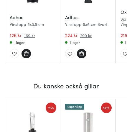
Oxo
Adhoc
Adhoc
Själv
Vinstopp 5x3,5 cm
Vinstopp 5x6 cm Svart
Vinpr
126 kr
224 kr
215 k
169 kr
299 kr
I lager
I lager
I la
Du kanske också gillar
Superklipp
25%
50%