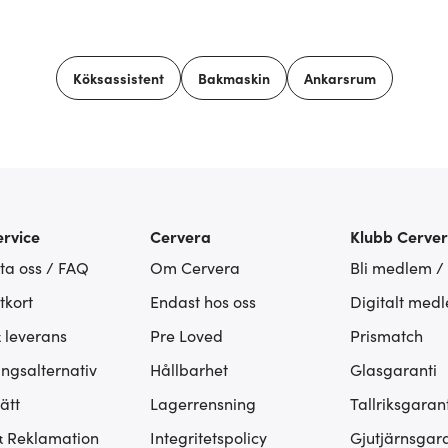
Köksassistent
Bakmaskin
Ankarsrum
rvice
Cervera
Klubb Cerve
ta oss / FAQ
Om Cervera
Bli medlem /
tkort
Endast hos oss
Digitalt med
& leverans
Pre Loved
Prismatch
ingsalternativ
Hållbarhet
Glasgaranti
ätt
Lagerrensning
Tallriksgarant
& Reklamation
Integritetspolicy
Gjutjärnsgara