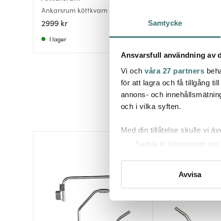
Ankarsrum köttkvarn komplett
Tillbehörspaket kö
set
2999 kr
1699 kr
Samtycke
I lager
Få i lager
Ansvarsfull användning av d
Vi och
våra 27 partners
beha
för att lagra och få tillgång t
annons- och innehållsmätning
och i vilka syften.
Med din tillåtelse skulle vi äve
Samla in information om 
Identifiera din enhet gen
Ta reda på mer om hur dina pe
Avvisa
eller dra tillbaka ditt samtyc
Vi använder cookies för att 
att vi kan analysera vår tra