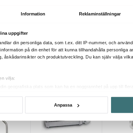
ksmaskin
Bosch Köttkvarn till köksmaskin
KitchenAid Till
köksmaskin 
521 kr
3499 kr
Information
Reklaminställningar
5KSMFVSP)
I lager
Få i lager
ina uppgifter
ndlar din personliga data, som t.ex. ditt IP-nummer, och använ
ill information på din enhet för att kunna tillhandahålla personliga
, åskådarinsikter och produktutveckling. Du kan själv välja vilk
Du kanske också gillar
n vilja:
din geografiska plats som kan ha en noggrannhet på upp till fler
om att aktivt skanna den för specifika kännetecken (fingeravtryc
rsonliga uppgifter behandlas och ställ in dina preferenser i
deta
Anpassa
ke när som helst från cookie-förklaringen.
innehållet och annonserna ska anpassas efter det som vi tror att
fik och göra hemsidan ännu bättre. Du bestämmer själv vilka cook