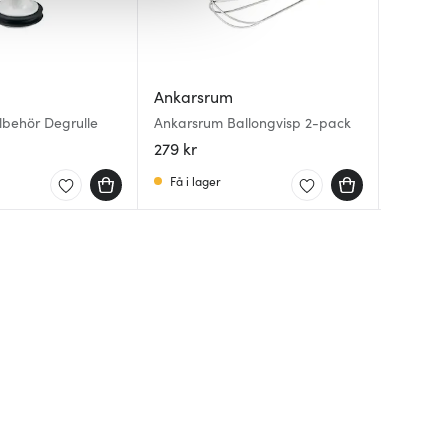
Ankarsrum
Ankars
Ankar
lbehör Degrulle
Ankarsrum Ballongvisp 2-pack
Ankarsr
Ankars
25
279 kr
279 kr
549 kr
Få i lager
Få i la
Få i la