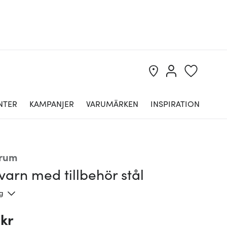
NTER
KAMPANJER
VARUMÄRKEN
INSPIRATION
srum
varn med tillbehör stål
ng
 kr