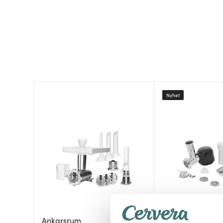
Nyhet
Ankarsrum
Blomsterberg