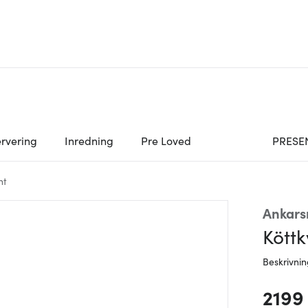
rvering
Inredning
Pre Loved
PRESE
nt
Ankar
Köttk
Beskrivni
2199