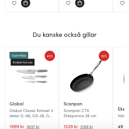
Du kanske också gillar
45%
30%
Superklipp
Endast hos oss
Global
Scanpan
Ekel
Global Classic Knivset 3
Scanpan CTX
delar G-96, GS-38, GS-
Stekpanna 28 cm
Hänga
109
1999 kr
1539 kr
49 kr
3637 kr
2199 kr