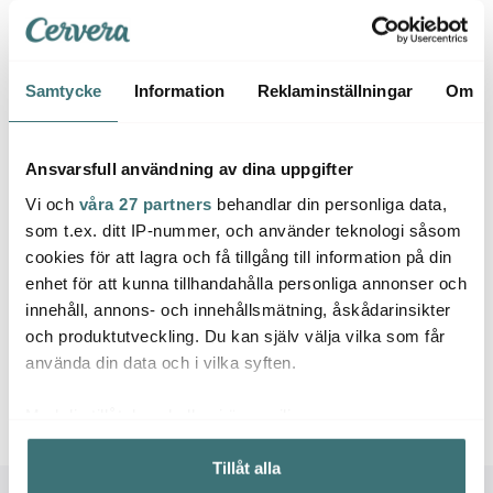
I lager
I lager
I la
Samtycke
Information
Reklaminställningar
Om
Ansvarsfull användning av dina uppgifter
Låt dig inspireras av våra kunder
Vi och
våra 27 partners
behandlar din personliga data,
som t.ex. ditt IP-nummer, och använder teknologi såsom
cookies för att lagra och få tillgång till information på din
enhet för att kunna tillhandahålla personliga annonser och
Relaterade sidor
innehåll, annons- och innehållsmätning, åskådarinsikter
och produktutveckling. Du kan själv välja vilka som får
använda din data och i vilka syften.
Kökshanddukar
Diskdukar
Bastian
Med din tillåtelse skulle vi även vilja:
Samla in information om din geografiska plats som
Tillåt alla
kan ha en noggrannhet på upp till flera meter