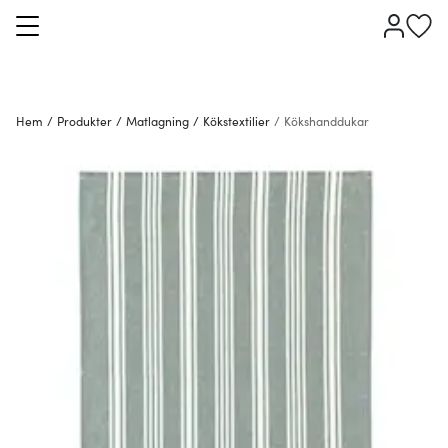
Hem
/
Produkter
/
Matlagning
/
Kökstextilier
/
Kökshanddukar