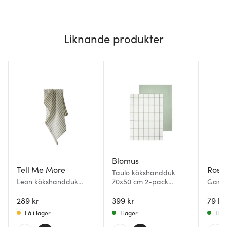
Liknande produkter
Blomus
Tell Me More
Rose
Taulo kökshandduk
Leon kökshandduk
70x50 cm 2-pack
Garn 
50x70 cm Seagrass
vit/grön rutig
50x70
289 kr
399 kr
79 kr
Få i lager
I lager
I la