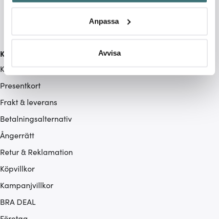
Identifiera din enhet genom att aktivt skanna den för
specifika kännetecken (fingeravtryck)
Anpassa
Ta reda på mer om hur dina personliga uppgifter
behandlas och ställ in dina preferenser i
detaljsektionen
.
Du kan ändra eller dra tillbaka ditt samtycke när som
Kundservice
Avvisa
helst från cookie-förklaringen.
Kontakta oss / FAQ
Presentkort
Vi använder cookies för att innehållet och annonserna
ska anpassas efter det som vi tror att du tycker om. Det
Frakt & leverans
gör också att vi kan analysera vår trafik och göra
Betalningsalternativ
hemsidan ännu bättre. Du bestämmer själv vilka cookies
som du vill dela med dig av.
Ångerrätt
Retur & Reklamation
Köpvillkor
Kampanjvillkor
BRA DEAL
Företag