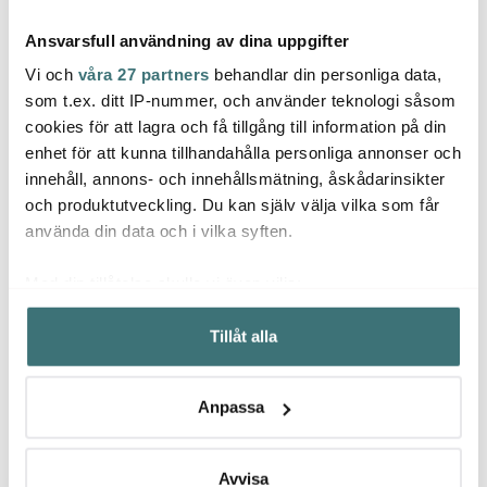
Ansvarsfull användning av dina uppgifter
Vi och
våra 27 partners
behandlar din personliga data,
som t.ex. ditt IP-nummer, och använder teknologi såsom
cookies för att lagra och få tillgång till information på din
enhet för att kunna tillhandahålla personliga annonser och
Bialetti
Zassenhaus
Nicol
innehåll, annons- och innehållsmätning, åskådarinsikter
Reservglas 35 cl Klar
Brasilia Kaffekvarn
Steak 
Svart
gaffel
och produktutveckling. Du kan själv välja vilka som får
149 kr
1075 kr
385 k
använda din data och i vilka syften.
I lager
I lager
I la
Med din tillåtelse skulle vi även vilja:
Samla in information om din geografiska plats som
Tillåt alla
kan ha en noggrannhet på upp till flera meter
Identifiera din enhet genom att aktivt skanna den för
specifika kännetecken (fingeravtryck)
Låt dig inspireras av våra kunder
Anpassa
Ta reda på mer om hur dina personliga uppgifter
behandlas och ställ in dina preferenser i
detaljsektionen
.
Du kan ändra eller dra tillbaka ditt samtycke när som
Avvisa