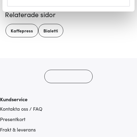
helst från cookie-förklaringen.
Relaterade sidor
Vi använder cookies för att innehållet och annonserna
ska anpassas efter det som vi tror att du tycker om. Det
Kaffepress
Bialetti
gör också att vi kan analysera vår trafik och göra
hemsidan ännu bättre. Du bestämmer själv vilka cookies
som du vill dela med dig av.
Kundservice
Kontakta oss / FAQ
Presentkort
Frakt & leverans