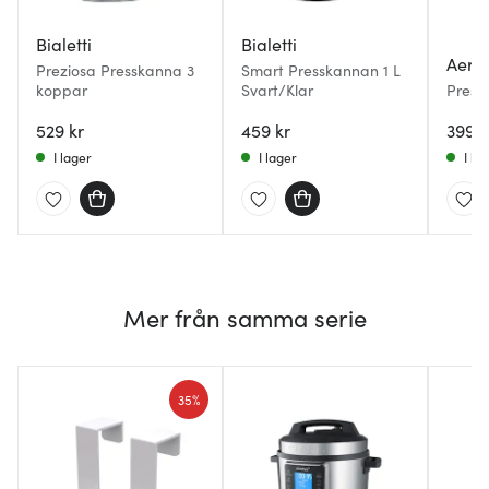
Bialetti
Bialetti
Aerol
Preziosa Presskanna 3
Smart Presskannan 1 L
koppar
Svart/Klar
Press
svart
529 kr
459 kr
399 k
I lager
I lager
I la
Mer från samma serie
35%