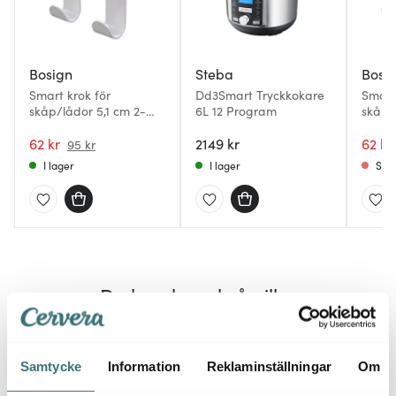
Bosign
Steba
Bosi
Smart krok för
Dd3Smart Tryckkokare
Smart
skåp/lådor 5,1 cm 2-
6L 12 Program
skåp/
pack vit
pack b
62 kr
2149 kr
62 kr
95 kr
I lager
I lager
Slut
Du kanske också gillar
BRA DEAL
Samtycke
Information
Reklaminställningar
Om