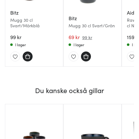
Bitz
Aida
Bitz
Mugg 30 cl
Raw 
Svart/Mörkblå
Mugg 30 cl Svart/Grön
cl No
99 kr
69 kr
159 k
99 kr
I lager
I lager
I la
Du kanske också gillar