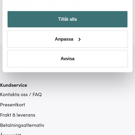
Relaterade sidor
Med din tillåtelse skulle vi även vilja:
Samla in information om din geografiska plats som
Jumbomuggar
Muggar
Bitz
Tillåt alla
kan ha en noggrannhet på upp till flera meter
Identifiera din enhet genom att aktivt skanna den för
specifika kännetecken (fingeravtryck)
Anpassa
Ta reda på mer om hur dina personliga uppgifter
behandlas och ställ in dina preferenser i
detaljsektionen
.
Du kan ändra eller dra tillbaka ditt samtycke när som
Avvisa
helst från cookie-förklaringen.
Vi använder cookies för att innehållet och annonserna
Kundservice
ska anpassas efter det som vi tror att du tycker om. Det
Kontakta oss / FAQ
gör också att vi kan analysera vår trafik och göra
hemsidan ännu bättre. Du bestämmer själv vilka cookies
Presentkort
som du vill dela med dig av.
Frakt & leverans
Betalningsalternativ