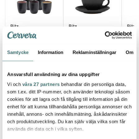
Bitz
Bitz
Bitz
Espressokopp 9 cl 6-
Kopp med Fat 24 cl
Mugg 
pack Svart/Flerfärgad
Svart/Mörkblå
Svart
449 kr
169 kr
99 kr
Samtycke
Information
Reklaminställningar
Om
I lager
I lager
I la
Ansvarsfull användning av dina uppgifter
Vi och
våra 27 partners
behandlar din personliga data,
som t.ex. ditt IP-nummer, och använder teknologi såsom
cookies för att lagra och få tillgång till information på din
Låt dig inspireras av våra kunder
enhet för att kunna tillhandahålla personliga annonser och
innehåll, annons- och innehållsmätning, åskådarinsikter
och produktutveckling. Du kan själv välja vilka som får
använda din data och i vilka syften.