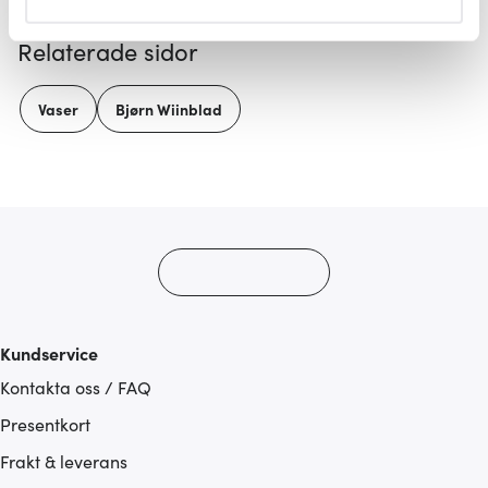
helst från cookie-förklaringen.
Relaterade sidor
Vi använder cookies för att innehållet och annonserna
ska anpassas efter det som vi tror att du tycker om. Det
Vaser
Bjørn Wiinblad
gör också att vi kan analysera vår trafik och göra
hemsidan ännu bättre. Du bestämmer själv vilka cookies
som du vill dela med dig av.
Kundservice
Kontakta oss / FAQ
Presentkort
Frakt & leverans