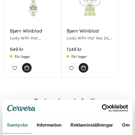
Bjørn Wiinblad
Bjørn Wiinblad
Lady With Hat
Lady With Hat Vas 24,5
Ljusstake 16 cm Rosa
cm Grön
649 kr
1249 kr
Få i lager
Få i lager
Du kanske också gillar
Samtycke
Information
Reklaminställningar
Om