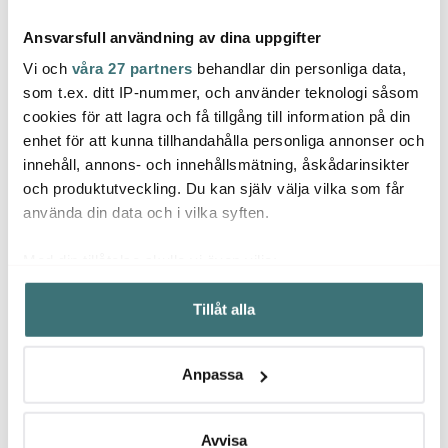
Ansvarsfull användning av dina uppgifter
Vi och
våra 27 partners
behandlar din personliga data,
som t.ex. ditt IP-nummer, och använder teknologi såsom
cookies för att lagra och få tillgång till information på din
enhet för att kunna tillhandahålla personliga annonser och
Bjørn Wiinblad
Bjørn Wiinblad
Bjørn
innehåll, annons- och innehållsmätning, åskådarinsikter
Eva ljusstake 9,5 cm
Eva Ljuslykta 6,5 cm 2-
Eva B
rosa
pack Gul/Lavendel
Blå
och produktutveckling. Du kan själv välja vilka som får
259 kr
449 kr
849 k
använda din data och i vilka syften.
Få i lager
I lager
I la
Med din tillåtelse skulle vi även vilja:
Samla in information om din geografiska plats som
Tillåt alla
kan ha en noggrannhet på upp till flera meter
Identifiera din enhet genom att aktivt skanna den för
specifika kännetecken (fingeravtryck)
Låt dig inspireras av våra kunder
Anpassa
Ta reda på mer om hur dina personliga uppgifter
behandlas och ställ in dina preferenser i
detaljsektionen
.
Du kan ändra eller dra tillbaka ditt samtycke när som
Avvisa