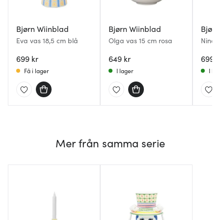
Bjørn Wiinblad
Bjørn Wiinblad
Bjørn
Eva vas 18,5 cm blå
Olga vas 15 cm rosa
Nina 
gul/r
699 kr
649 kr
699 k
Få i lager
I lager
I la
Mer från samma serie