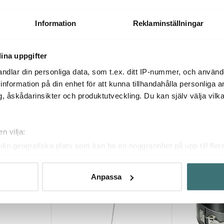
8 cm
bAYk Kakring 16-30 cm
Tårtring 20x6
259 kr
249 kr
Information
Reklaminställningar
I lager
I lager
ina uppgifter
ndlar din personliga data, som t.ex. ditt IP-nummer, och använ
ill information på din enhet för att kunna tillhandahålla personliga
, åskådarinsikter och produktutveckling. Du kan själv välja vilk
Du kanske också gillar
n vilja:
din geografiska plats som kan ha en noggrannhet på upp till fler
25%
om att aktivt skanna den för specifika kännetecken (fingeravtryc
rsonliga uppgifter behandlas och ställ in dina preferenser i
deta
Anpassa
ke när som helst från cookie-förklaringen.
innehållet och annonserna ska anpassas efter det som vi tror att
fik och göra hemsidan ännu bättre. Du bestämmer själv vilka cook