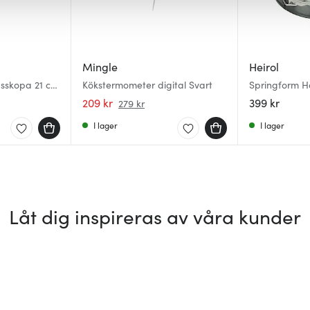
Mingle
Heirol
lasskopa 21 cm
Kökstermometer digital Svart
Springform H
209 kr
399 kr
279 kr
I lager
I lager
Låt dig inspireras av våra kunder