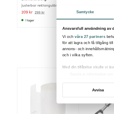
Justerbar rektangulär tårtform
bAYk Kakring 10-1
18x25x5 rostfritt stål
209 kr
229 kr
299 kr
Samtycke
I lager
Få i lager
Ansvarsfull användning av d
Vi och
våra 27 partners
beha
för att lagra och få tillgång t
annons- och innehållsmätning
och i vilka syften.
Med din tillåtelse skulle vi äve
Samla in information om 
Identifiera din enhet gen
Ta reda på mer om hur dina pe
Avvisa
eller dra tillbaka ditt samtyc
Vi använder cookies för att 
att vi kan analysera vår tra