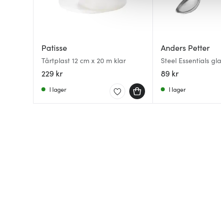
av.
Patisse
Anders Petter
Tårtplast 12 cm x 20 m klar
Steel Essentials g
stål
229 kr
89 kr
I lager
I lager