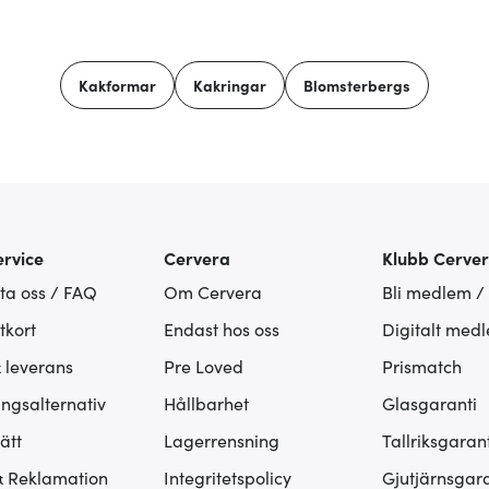
Kakformar
Kakringar
Blomsterbergs
rvice
Cervera
Klubb Cerve
ta oss / FAQ
Om Cervera
Bli medlem /
tkort
Endast hos oss
Digitalt med
& leverans
Pre Loved
Prismatch
ingsalternativ
Hållbarhet
Glasgaranti
ätt
Lagerrensning
Tallriksgarant
& Reklamation
Integritetspolicy
Gjutjärnsgara