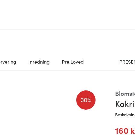
rvering
Inredning
Pre Loved
PRESE
Blomst
30%
Kakri
Beskrivni
160 k