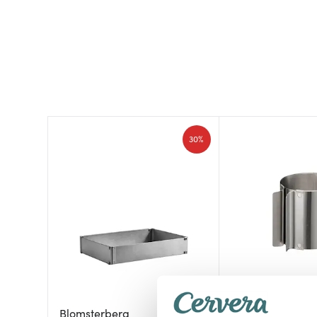
30%
Blomsterberg
Modern House