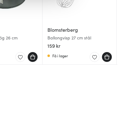
Blomsterberg
Moder
Patisse
ög 26 cm
Ballongvisp 27 cm stål
bAYk sp
Tårtplas
silver
159 kr
329 kr
229 kr
Få i lager
I lager
I lager