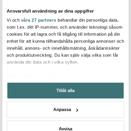
Ansvarsfull användning av dina uppgifter
Vi och
våra 27 partners
behandlar din personliga data,
som t.ex. ditt IP-nummer, och använder teknologi såsom
cookies för att lagra och få tillgång till information på din
enhet för att kunna tillhandahålla personliga annonser och
Bordallo Pinheiro
Bordallo Pinheiro
Borda
innehåll, annons- och innehållsmätning, åskådarinsikter
Tropical Fruits
Tropical Fruits tallrik 22
Maria 
Salladsskål Avocado
cm kiwi grön
fot Da
och produktutveckling. Du kan själv välja vilka som får
Grön
1069 kr
449 kr
679 k
använda din data och i vilka syften.
I lager
Få i lager
I la
Med din tillåtelse skulle vi även vilja:
Samla in information om din geografiska plats som
Tillåt alla
kan ha en noggrannhet på upp till flera meter
Identifiera din enhet genom att aktivt skanna den för
specifika kännetecken (fingeravtryck)
Låt dig inspireras av våra kunder
Anpassa
Ta reda på mer om hur dina personliga uppgifter
behandlas och ställ in dina preferenser i
detaljsektionen
.
Du kan ändra eller dra tillbaka ditt samtycke när som
Avvisa