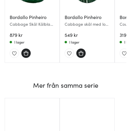
Bordallo Pinheiro
Bordallo Pinheiro
Borda
Cabbage Skål Kålblad
Cabbage skål med lock
Count
32,5 cm Grön
13,5 cm 20 cl kålgrön
Skål 
879 kr
549 kr
Grön
319 k
I lager
I lager
I la
Mer från samma serie