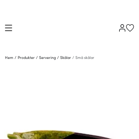
Hem
/
Produkter
/
Servering
/
Skålar
/
Små skålar