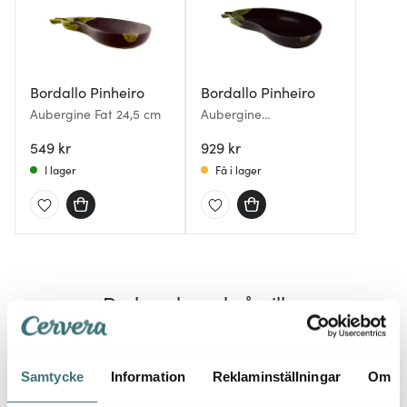
Bordallo Pinheiro
Bordallo Pinheiro
Aubergine Fat 24,5 cm
Aubergine
serveringsskål 1,6 L
549 kr
lila/grön
929 kr
I lager
Få i lager
Du kanske också gillar
Samtycke
Information
Reklaminställningar
Om