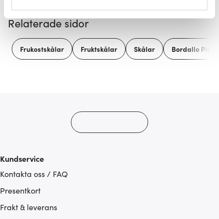
helst från cookie-förklaringen.
Relaterade sidor
Vi använder cookies för att innehållet och annonserna
ska anpassas efter det som vi tror att du tycker om. Det
Frukostskålar
Fruktskålar
Skålar
Bordallo Pinhe
gör också att vi kan analysera vår trafik och göra
hemsidan ännu bättre. Du bestämmer själv vilka cookies
som du vill dela med dig av.
Kundservice
Kontakta oss / FAQ
Presentkort
Frakt & leverans