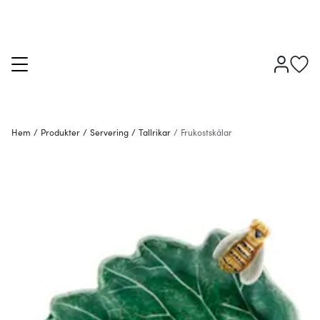
Hem
/
Produkter
/
Servering
/
Tallrikar
/
Frukostskålar