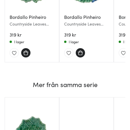
Bordallo Pinheiro
Bordallo Pinheiro
Borda
Countryside Leaves
Countryside Leaves
Count
Skål Nyckelpiga 14x12,6
Skål Trollslända 16x6,5
Skål 
cm Grön
319 kr
cm Grön
319 kr
Grön
319 k
I lager
I lager
I la
Mer från samma serie