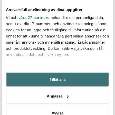
Ansvarsfull användning av dina uppgifter
Vi och
våra 27 partners
behandlar din personliga data,
som t.ex. ditt IP-nummer, och använder teknologi såsom
cookies för att lagra och få tillgång till information på din
enhet för att kunna tillhandahålla personliga annonser och
Bordallo Pinheiro
Bordallo Pinheiro
West
innehåll, annons- och innehållsmätning, åskådarinsikter
Cabbage Fat Kålblad
Citron kakfat 43 cm
Jordg
28 cm Grön
citrongul/grön
och produktutveckling. Du kan själv välja vilka som får
419 kr
829 kr
169 k
använda din data och i vilka syften.
I lager
I lager
I la
Med din tillåtelse skulle vi även vilja:
Samla in information om din geografiska plats som
Tillåt alla
kan ha en noggrannhet på upp till flera meter
Identifiera din enhet genom att aktivt skanna den för
specifika kännetecken (fingeravtryck)
Låt dig inspireras av våra kunder
Anpassa
Ta reda på mer om hur dina personliga uppgifter
behandlas och ställ in dina preferenser i
detaljsektionen
.
Du kan ändra eller dra tillbaka ditt samtycke när som
Avvisa