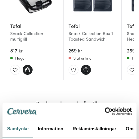
Tefal
Tefal
Tefal
Snack Collection
Snack Collection Box 1
Snack
multigrill
Toasted Sandwich
Heart 
Plattor 2-Pack
Pack
817 kr
259 kr
259 k
I lager
Slut online
I la
Du kanske också gillar
BRA D
25%
Samtycke
Information
Reklaminställningar
Om