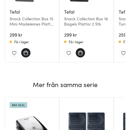
Tefal
Tefal
Tefal
Snack Collection Box 15
Snack Collection Box 16
Snack
Mini Madeleines Plattor
Bagels Plattor 2 Stk
Turn O
2-Pack
Pack
299 kr
299 kr
259 k
Få i lager
Få i lager
Få i
Mer från samma serie
BRA DEAL