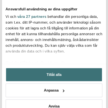
Ansvarsfull användning av dina uppgifter
Vi och
våra 27 partners
behandlar din personliga data,
som t.ex. ditt IP-nummer, och använder teknologi såsom
cookies för att lagra och få tillgång till information på din
Lékué
enhet för att kunna tillhandahålla personliga annonser och
Nordicbuddies
Wmf
Form för att pochera
innehåll, annons- och innehållsmätning, åskådarinsikter
Mumin take away
ägg 2-pack orange
Kultx
mugg 45 cl Stinky på
och produktutveckling. Du kan själv välja vilka som får
flykt grå
187 kr
229 kr
563 k
249 kr
använda din data och i vilka syften.
I lager
Få i lager
Få i
Med din tillåtelse skulle vi även vilja:
Samla in information om din geografiska plats som
Tillåt alla
kan ha en noggrannhet på upp till flera meter
Identifiera din enhet genom att aktivt skanna den för
specifika kännetecken (fingeravtryck)
Låt dig inspireras av våra kunder
Anpassa
Ta reda på mer om hur dina personliga uppgifter
behandlas och ställ in dina preferenser i
detaljsektionen
.
Du kan ändra eller dra tillbaka ditt samtycke när som
Avvisa