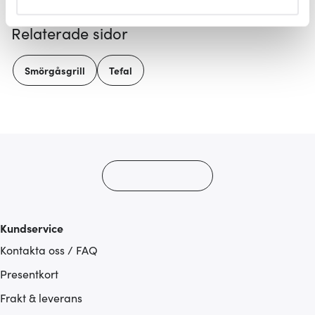
helst från cookie-förklaringen.
Relaterade sidor
Vi använder cookies för att innehållet och annonserna
ska anpassas efter det som vi tror att du tycker om. Det
Smörgåsgrill
Tefal
gör också att vi kan analysera vår trafik och göra
hemsidan ännu bättre. Du bestämmer själv vilka cookies
som du vill dela med dig av.
Kundservice
Kontakta oss / FAQ
Presentkort
Frakt & leverans