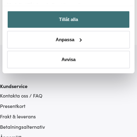
Relaterade sidor
Med din tillåtelse skulle vi även vilja:
Samla in information om din geografiska plats som
Timers & Termometrar
Brainstream
Tillåt alla
kan ha en noggrannhet på upp till flera meter
Identifiera din enhet genom att aktivt skanna den för
specifika kännetecken (fingeravtryck)
Anpassa
Ta reda på mer om hur dina personliga uppgifter
behandlas och ställ in dina preferenser i
detaljsektionen
.
Du kan ändra eller dra tillbaka ditt samtycke när som
Avvisa
helst från cookie-förklaringen.
Vi använder cookies för att innehållet och annonserna
Kundservice
ska anpassas efter det som vi tror att du tycker om. Det
Kontakta oss / FAQ
gör också att vi kan analysera vår trafik och göra
hemsidan ännu bättre. Du bestämmer själv vilka cookies
Presentkort
som du vill dela med dig av.
Frakt & leverans
Betalningsalternativ