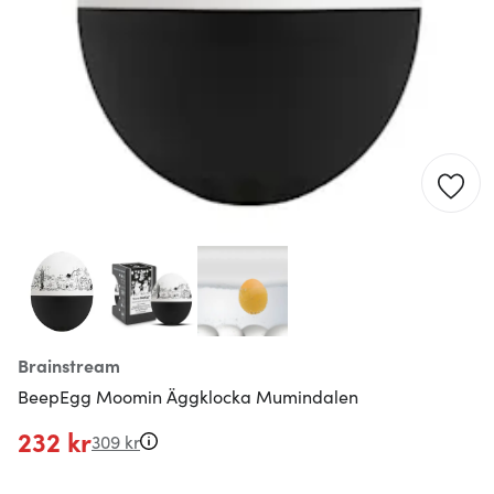
Brainstream
BeepEgg Moomin Äggklocka Mumindalen
232 kr
309 kr