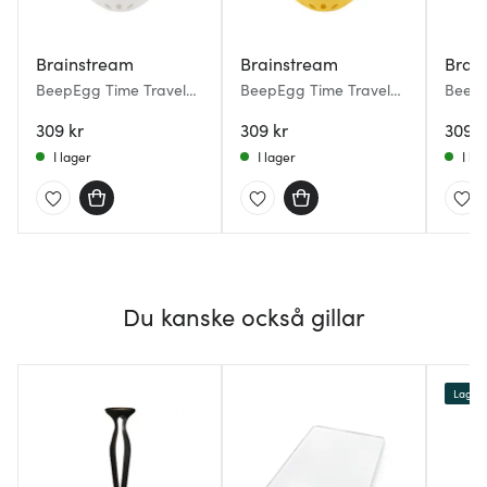
Brainstream
Brainstream
Brai
BeepEgg Time Travel
BeepEgg Time Travel
BeepE
Äggklocka 50's
Äggklocka 70's
Äggkl
309 kr
309 kr
309 k
I lager
I lager
I la
Du kanske också gillar
Lagerr