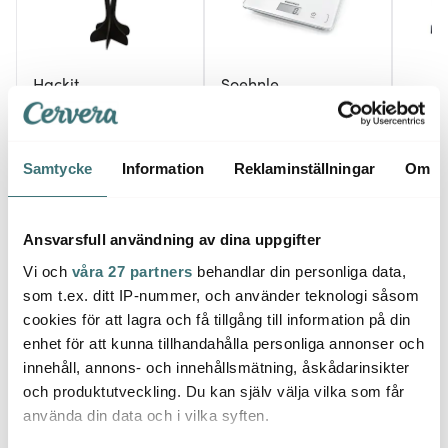
Hackit
Soehnle
Brai
Hackit Köttfärshackare
Köksvåg Page
22,5 cm Svart
Compact 300 Vit
Drip d
stål
129 kr
399 kr
230 k
Samtycke
Information
Reklaminställningar
Om
I lager
I lager
Få i
Ansvarsfull användning av dina uppgifter
Vi och
våra 27 partners
behandlar din personliga data,
som t.ex. ditt IP-nummer, och använder teknologi såsom
cookies för att lagra och få tillgång till information på din
Låt dig inspireras av våra kunder
enhet för att kunna tillhandahålla personliga annonser och
innehåll, annons- och innehållsmätning, åskådarinsikter
och produktutveckling. Du kan själv välja vilka som får
använda din data och i vilka syften.