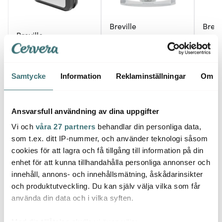
Breville
Brevi
Breville
DuraCeramic Paninigrill
Brevil
Multijärn 3-i-1 stål
3 Skivor
Varml
1005 kr
879 kr
1399 
Samtycke
Information
Reklaminställningar
Om
Få i lager
I lager
Få i
Ansvarsfull användning av dina uppgifter
Vi och
våra 27 partners
behandlar din personliga data,
som t.ex. ditt IP-nummer, och använder teknologi såsom
Låt dig inspireras av våra kunder
cookies för att lagra och få tillgång till information på din
enhet för att kunna tillhandahålla personliga annonser och
innehåll, annons- och innehållsmätning, åskådarinsikter
och produktutveckling. Du kan själv välja vilka som får
använda din data och i vilka syften.
Relaterade sidor
Med din tillåtelse skulle vi även vilja: