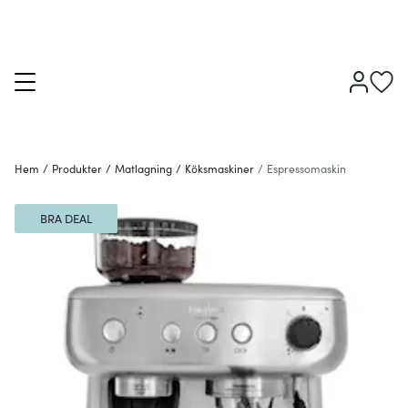
Hem
/
Produkter
/
Matlagning
/
Köksmaskiner
/
Espressomaskin
BRA DEAL