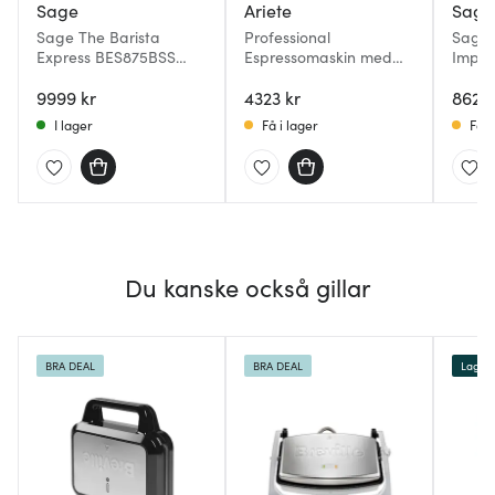
Sage
Ariete
Sage
Sage The Barista
Professional
Sage 
Express BES875BSS
Espressomaskin med
Impre
espressomaskin 2 L
Kaffekvarn Silver
Espre
9999 kr
4323 kr
8625 
I lager
Få i lager
Få i
Du kanske också gillar
BRA DEAL
BRA DEAL
Lagerr