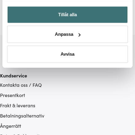
Espressomaskin
Espressomaskin
Breville
Samla in information om din geografiska plats som
Tillåt alla
kan ha en noggrannhet på upp till flera meter
Identifiera din enhet genom att aktivt skanna den för
specifika kännetecken (fingeravtryck)
Anpassa
Ta reda på mer om hur dina personliga uppgifter
behandlas och ställ in dina preferenser i
detaljsektionen
.
Du kan ändra eller dra tillbaka ditt samtycke när som
Avvisa
helst från cookie-förklaringen.
Vi använder cookies för att innehållet och annonserna
Kundservice
ska anpassas efter det som vi tror att du tycker om. Det
Kontakta oss / FAQ
gör också att vi kan analysera vår trafik och göra
Presentkort
hemsidan ännu bättre. Du bestämmer själv vilka cookies
som du vill dela med dig av.
Frakt & leverans
Betalningsalternativ
Ångerrätt