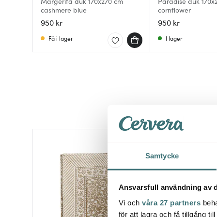
Margerita duk 170x270 cm
Paradise duk 170x
cashmere blue
cornflower
950 kr
950 kr
Få i lager
I lager
Samtycke
Ansvarsfull användning av d
Vi och
våra 27 partners
beha
för att lagra och få tillgång t