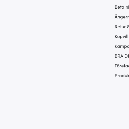
Betaln
Ångerr
Retur 
Köpvill
Kampan
BRA D
Företa
Produk