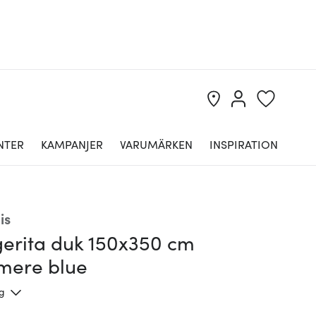
NTER
KAMPANJER
VARUMÄRKEN
INSPIRATION
is
erita duk 150x350 cm
mere blue
ng