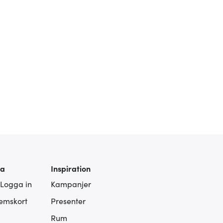
ra
Inspiration
 Logga in
Kampanjer
lemskort
Presenter
Rum