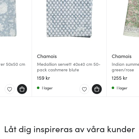
Chamois
Chamois
ter 50x50 cm
Medallion servett 40x40 cm 50-
Indian summe
pack cashmere blute
green/rose
159 kr
1255 kr
I lager
I lager
Låt dig inspireras av våra kunder