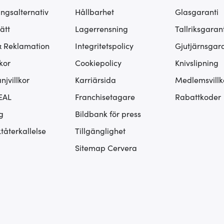
ingsalternativ
Hållbarhet
Glasgaranti
ätt
Lagerrensning
Tallriksgarant
& Reklamation
Integritetspolicy
Gjutjärnsgara
kor
Cookiepolicy
Knivslipning
jvillkor
Karriärsida
Medlemsvillk
EAL
Franchisetagare
Rabattkoder
g
Bildbank för press
tåterkallelse
Tillgänglighet
Sitemap Cervera