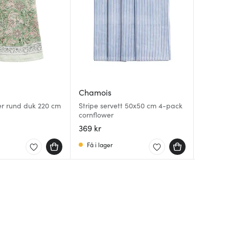
Chamois
Chamo
Chamo
r rund duk 220 cm
Stripe servett 50x50 cm 4-pack
Stripe 
Tangier
cornflower
50x50 c
170x270
369 kr
349 kr
950 kr
Få i lager
Få i la
Få i la