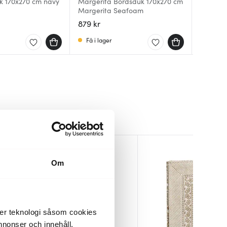
k 170x270 cm navy
Margerita Bordsduk 170x270 cm
Paradis
Margeri
Margerita Seafoam
blue
cashmer
879 kr
1050 kr
950 kr
Få i lager
Få i la
Få i la
Om
der teknologi såsom cookies
 annonser och innehåll,