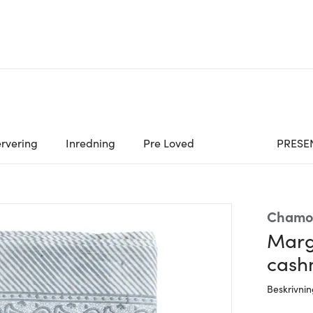
rvering
Inredning
Pre Loved
PRESE
Chamo
Marg
cash
Beskrivni