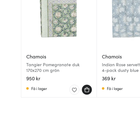
Chamois
Chamois
Tangier Pomegranate duk
Indian Rose servet
170x270 cm grön
4-pack dusty blue
950 kr
369 kr
Få i lager
Få i lager