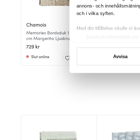
annons- och innehållsmätning
och i vilka syften.
Chamois
Chamois
Med din tillåtelse skulle vi äve
Memories Bordsduk 150x230
Margerita Bordsduk 1
Samla in information om 
cm Margerita Ljusbrun
cm Margerita Ljusbru
Identifiera din enhet gen
729 kr
879 kr
Ta reda på mer om hur dina pe
Slut online
Slut online
Avvisa
eller dra tillbaka ditt samtyc
Vi använder cookies för att 
att vi kan analysera vår tra
av.