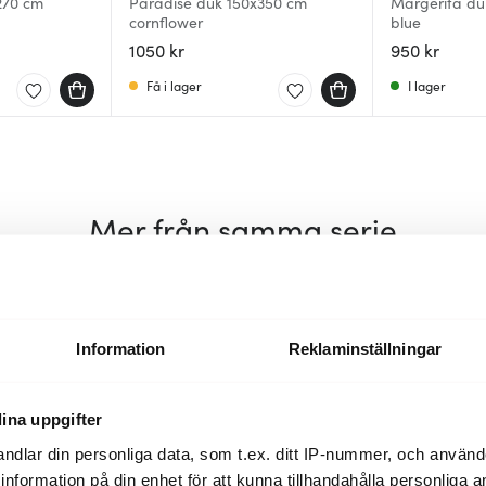
270 cm
Paradise duk 150x350 cm
Margerita du
cornflower
blue
1050 kr
950 kr
Få i lager
I lager
Mer från samma serie
Information
Reklaminställningar
ina uppgifter
ndlar din personliga data, som t.ex. ditt IP-nummer, och använ
ill information på din enhet för att kunna tillhandahålla personliga