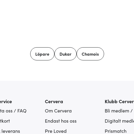
Löpare
Dukar
Chamois
rvice
Cervera
Klubb Cerve
ta oss / FAQ
Om Cervera
Bli medlem /
tkort
Endast hos oss
Digitalt med
& leverans
Pre Loved
Prismatch