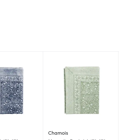
Chamois
Chamo
Chamo